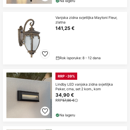
Na lageru
Vanjska zidna svjetiljka Maytoni Fleur,
zlatna
141,25 €
Rok isporuke: 8 - 12 dana
RRP -39%
Lindby LED vanjska zidna svjetiljka
Peker, crna, set 2 kom., kom
34,90 €
RRP
57,90 €
Na lageru