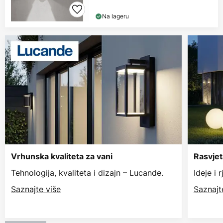
Na lageru
Vrhunska kvaliteta za vani
Rasvjet
Tehnologija, kvaliteta i dizajn – Lucande.
Ideje i 
Saznajte više
Saznajt