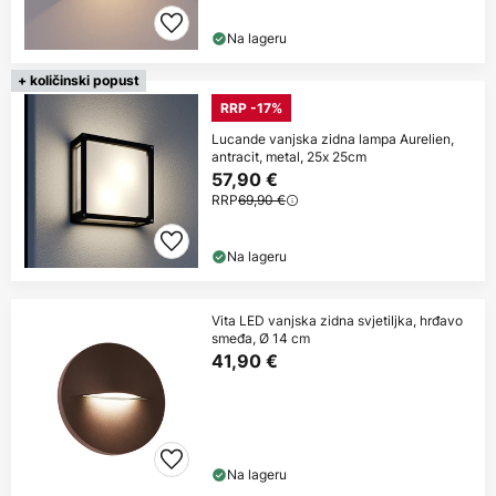
Na lageru
+ količinski popust
RRP -17%
Lucande vanjska zidna lampa Aurelien,
antracit, metal, 25x 25cm
57,90 €
RRP
69,90 €
Na lageru
Vita LED vanjska zidna svjetiljka, hrđavo
smeđa, Ø 14 cm
41,90 €
Na lageru