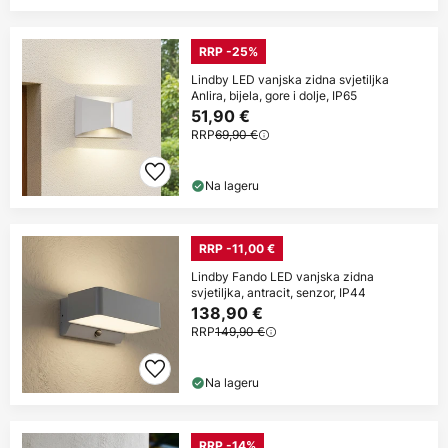
RRP -25%
Lindby LED vanjska zidna svjetiljka
Anlira, bijela, gore i dolje, IP65
51,90 €
RRP
69,90 €
Na lageru
RRP -11,00 €
Lindby Fando LED vanjska zidna
svjetiljka, antracit, senzor, IP44
138,90 €
RRP
149,90 €
Na lageru
RRP -14%