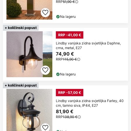
RRP
51,90 €
Na lageru
+ količinski popust
RRP -41,00 €
Lindby vanjska zidna svjetiljka Daphne,
crna, metal, E27
74,90 €
RRP
115,90 €
Na lageru
+ količinski popust
RRP -57,00 €
Lindby vanjska zidna svjetiljka Farley, 40
cm, tamno siva, IP44, E27
81,90 €
RRP
138,90 €