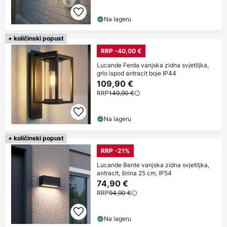
Na lageru
+ količinski popust
RRP -40,00 €
Lucande Ferda vanjska zidna svjetiljka,
grlo ispod antracit boje IP44
109,90 €
RRP
149,90 €
Na lageru
+ količinski popust
RRP -21%
Lucande Bente vanjska zidna svjetiljka,
antracit, širina 25 cm, IP54
74,90 €
RRP
94,90 €
Na lageru