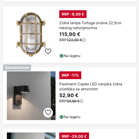
RRP -8,00 €
Zidna lampa Tortuga ovalna 22,5cm
mesing natur/prozirna
115,90 €
RRP
123,90 €
Na lageru
Sponzorirano
RRP -11%
Paulmann Capea LED vanjska zidna
svjetiljka sa senzorom
52,90 €
RRP
59,86 €
Na lageru
RRP -29,00 €