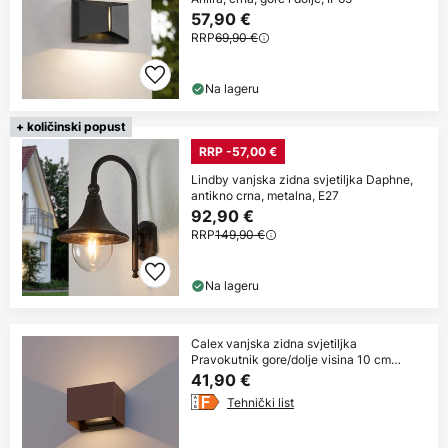
57,90 €
RRP
69,90 €
Na lageru
+ količinski popust
RRP -57,00 €
Lindby vanjska zidna svjetiljka Daphne,
antikno crna, metalna, E27
92,90 €
RRP
149,90 €
Na lageru
Calex vanjska zidna svjetiljka
Pravokutnik gore/dolje visina 10 cm
hrđavo
41,90 €
Tehnički list