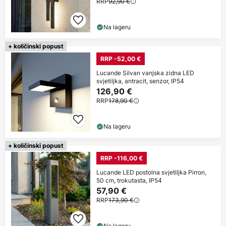
RRP
92,90 €
Na lageru
+ količinski popust
RRP -52,00 €
Lucande Silvan vanjska zidna LED
svjetiljka, antracit, senzor, IP54
126,90 €
RRP
178,90 €
Na lageru
+ količinski popust
RRP -116,00 €
Lucande LED postolna svjetiljka Pirron,
50 cm, trokutasta, IP54
57,90 €
RRP
173,90 €
Na lageru