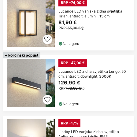
RRP -74,00 €
Lucande LED vanjska zidna svjetiljka
Ilirian, antracit, aluminij, 15 cm
81,90 €
RRP
155,90 €
Na lageru
+ količinski popust
RRP -47,00 €
Lucande LED zidna svjetiljka Lengo, 50
cm, antracit, downlight, 3000K
126,90 €
RRP
173,90 €
Na lageru
RRP -17%
Lindby LED vanjska zidna svjetiljka
Anlira, crna, gore i dolje, IP65