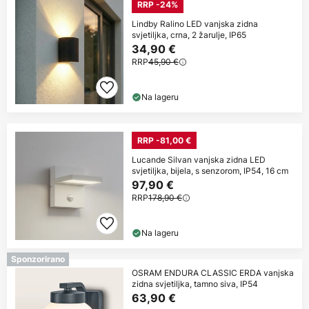
RRP -24%
Lindby Ralino LED vanjska zidna
svjetiljka, crna, 2 žarulje, IP65
34,90 €
RRP
45,90 €
Na lageru
RRP -81,00 €
Lucande Silvan vanjska zidna LED
svjetiljka, bijela, s senzorom, IP54, 16 cm
97,90 €
RRP
178,90 €
Na lageru
Sponzorirano
OSRAM ENDURA CLASSIC ERDA vanjska
zidna svjetiljka, tamno siva, IP54
63,90 €