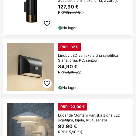
Seaside, aluminijska, crna, 2 žarulje.
127,90 €
RRP
183,77 €
Na lageru
RRP -32%
Lindby LED vanjska zidna svjetiljka
Siana, crna, PC, senzor
34,90 €
RRP
51,90 €
Na lageru
RRP -23,00 €
Lucande Montaro vanjska zidna LED
svjetiljka, bijela, IP54, senzor
92,90 €
RRP
115,90 €