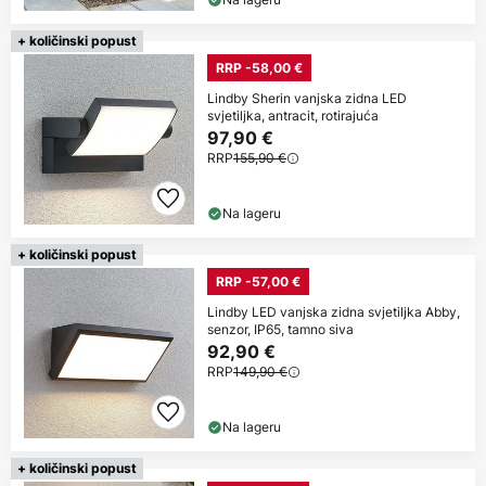
+ količinski popust
RRP -58,00 €
Lindby Sherin vanjska zidna LED
svjetiljka, antracit, rotirajuća
97,90 €
RRP
155,90 €
Na lageru
+ količinski popust
RRP -57,00 €
Lindby LED vanjska zidna svjetiljka Abby,
senzor, IP65, tamno siva
92,90 €
RRP
149,90 €
Na lageru
+ količinski popust