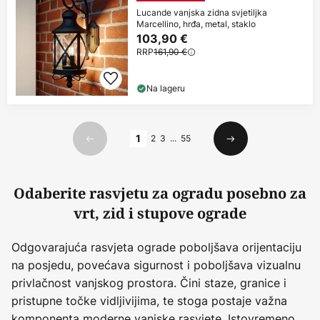
Lucande vanjska zidna svjetiljka
Marcellino, hrđa, metal, staklo
103,90 €
RRP
161,90 €
Na lageru
Stranica
1
2
3
...
55
Prethodno
Sljedeći
Odaberite rasvjetu za ogradu posebno za
vrt, zid i stupove ograde
Odgovarajuća rasvjeta ograde poboljšava orijentaciju
na posjedu, povećava sigurnost i poboljšava vizualnu
privlačnost vanjskog prostora. Čini staze, granice i
pristupne točke vidljivijima, te stoga postaje važna
komponenta moderne vanjske rasvjete. Istovremeno,