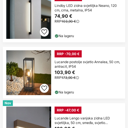
Lindby LED zidna svjetiljka Neano, 120
cm, crna, metalna, IP54
74,90 €
RRP
103,90 €
Na lageru
RRP -70,00 €
Lucande postolje svjetlo Annalea, 50 cm,
antracit, IP54
103,90 €
RRP
173,90 €
Na lageru
Nov
RRP -47,00 €
Lucande Lengo vanjska zidna LED
svjetiljka, 50 cm, smeđa, svjetlo
usmjereno