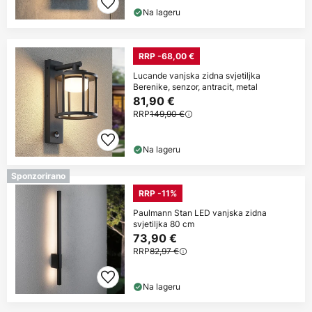
Na lageru
RRP -68,00 €
Lucande vanjska zidna svjetiljka
Berenike, senzor, antracit, metal
81,90 €
RRP
149,90 €
Na lageru
Sponzorirano
RRP -11%
Paulmann Stan LED vanjska zidna
svjetiljka 80 cm
73,90 €
RRP
82,97 €
Na lageru