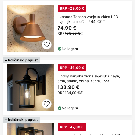
RRP -29,00 €
Lucande Tabena vanjska zidna LED
svjetiljka, smeđa, IP44, CCT
74,90 €
RRP
103,90 €
Na lageru
+ količinski popust
RRP -46,00 €
Lindby vanjska zidna svjetiljka Zayn,
crna, staklo, visina 33cm, IP23
138,90 €
RRP
184,90 €
Na lageru
+ količinski popust
RRP -47,00 €