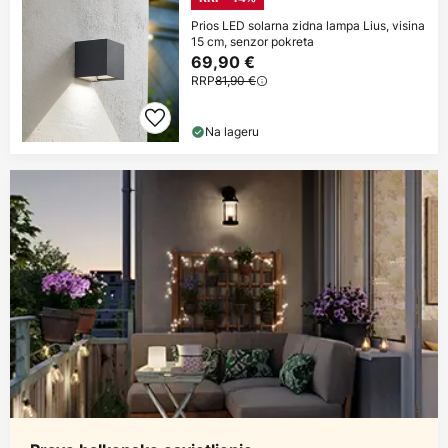
Prios LED solarna zidna lampa Lius, visina
15 cm, senzor pokreta
69,90 €
RRP
81,90 €
Na lageru