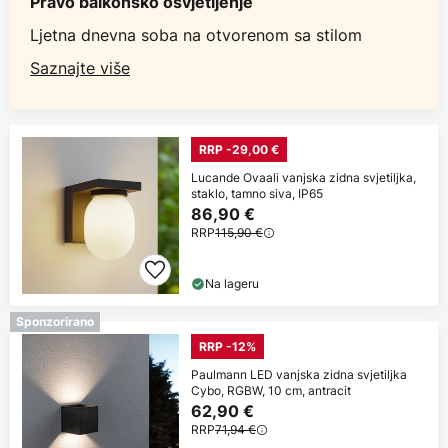
Pravo balkonsko osvjetljenje
Ljetna dnevna soba na otvorenom sa stilom
Saznajte više
RRP -29,00 €
Lucande Ovaali vanjska zidna svjetiljka,
staklo, tamno siva, IP65
86,90 €
RRP
115,90 €
Na lageru
Sponzorirano
RRP -12%
Paulmann LED vanjska zidna svjetiljka
Cybo, RGBW, 10 cm, antracit
62,90 €
RRP
71,94 €