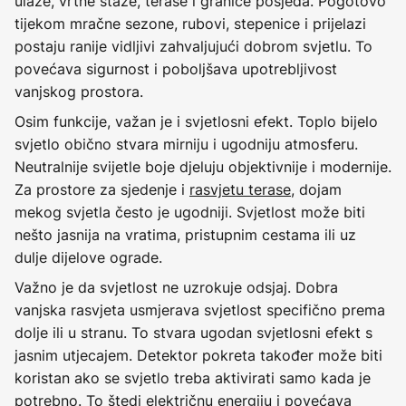
ulaze, vrtne staze, terase i granice posjeda. Pogotovo
tijekom mračne sezone, rubovi, stepenice i prijelazi
postaju ranije vidljivi zahvaljujući dobrom svjetlu. To
povećava sigurnost i poboljšava upotrebljivost
vanjskog prostora.
Osim funkcije, važan je i svjetlosni efekt. Toplo bijelo
svjetlo obično stvara mirniju i ugodniju atmosferu.
Neutralnije svijetle boje djeluju objektivnije i modernije.
Za prostore za sjedenje i
rasvjetu terase
, dojam
mekog svjetla često je ugodniji. Svjetlost može biti
nešto jasnija na vratima, pristupnim cestama ili uz
dulje dijelove ograde.
Važno je da svjetlost ne uzrokuje odsjaj. Dobra
vanjska rasvjeta usmjerava svjetlost specifično prema
dolje ili u stranu. To stvara ugodan svjetlosni efekt s
jasnim utjecajem. Detektor pokreta također može biti
koristan ako se svjetlo treba aktivirati samo kada je
potrebno. To štedi električnu energiju i povećava