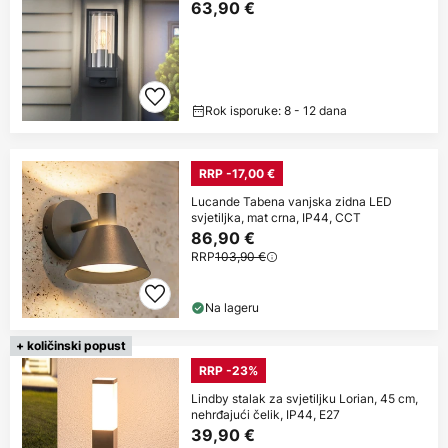
63,90 €
Rok isporuke: 8 - 12 dana
RRP -17,00 €
Lucande Tabena vanjska zidna LED
svjetiljka, mat crna, IP44, CCT
86,90 €
RRP
103,90 €
Na lageru
+ količinski popust
RRP -23%
Lindby stalak za svjetiljku Lorian, 45 cm,
nehrđajući čelik, IP44, E27
39,90 €