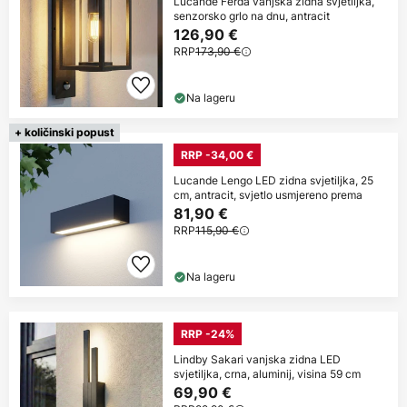
Lucande Ferda vanjska zidna svjetiljka,
senzorsko grlo na dnu, antracit
126,90 €
RRP
173,90 €
Na lageru
+ količinski popust
RRP -34,00 €
Lucande Lengo LED zidna svjetiljka, 25
cm, antracit, svjetlo usmjereno prema
81,90 €
RRP
115,90 €
Na lageru
RRP -24%
Lindby Sakari vanjska zidna LED
svjetiljka, crna, aluminij, visina 59 cm
69,90 €