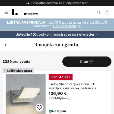
Besplatna dostava za kupnju iznad 69 €
Skip
to
Content
| do 70% popusta na više od 20.000
LJETNA RASPRODAJA
proizvoda*
Uštedite sada
prilikom registracije na newsletter
Uštedite 15%
Rasvjeta za ogradu
3289 proizvoda
filter
+ količinski popust
RRP -47,00 €
Lindby Sherin vanjska zidna LED
svjetiljka, svijetlosiva, podesiva, s
senzorom
126,90 €
RRP
173,90 €
Na lageru