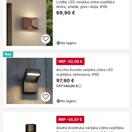
Lindby LED vanjska zidna svjetiljka
Anlira, smeđa, gore i dolje, IP65
69,90 €
Na lageru
Nov
RRP -52,00 €
Arcchio Kovato vanjska zidna LED
svjetiljka, tamnosiva, IP65
97,90 €
RRP
149,90 €
Na lageru
RRP -55,87 €
Aludra dvostruka vanjska zidna svjetiljka