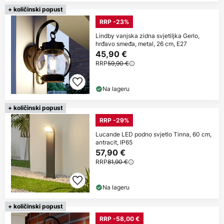
+ količinski popust
RRP -23%
Lindby vanjska zidna svjetiljka Gerlo,
hrđavo smeđa, metal, 26 cm, E27
45,90 €
RRP
59,90 €
Na lageru
+ količinski popust
RRP -29%
Lucande LED podno svjetlo Tinna, 60 cm,
antracit, IP65
57,90 €
RRP
81,90 €
Na lageru
+ količinski popust
RRP -58,00 €