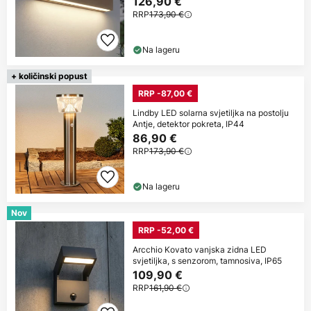
126,90 €
RRP
173,90 €
Na lageru
+ količinski popust
RRP -87,00 €
Lindby LED solarna svjetiljka na postolju
Antje, detektor pokreta, IP44
86,90 €
RRP
173,90 €
Na lageru
Nov
RRP -52,00 €
Arcchio Kovato vanjska zidna LED
svjetiljka, s senzorom, tamnosiva, IP65
109,90 €
RRP
161,90 €