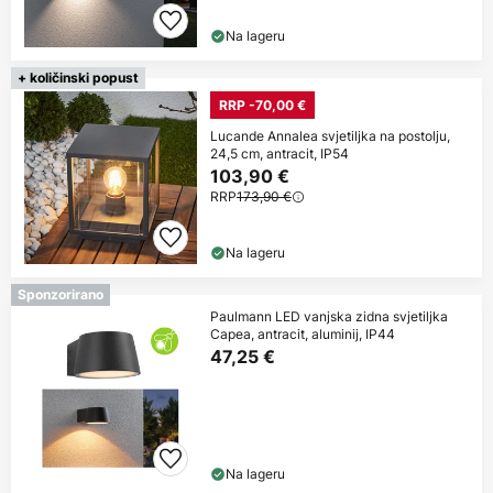
Na lageru
+ količinski popust
RRP -70,00 €
Lucande Annalea svjetiljka na postolju,
24,5 cm, antracit, IP54
103,90 €
RRP
173,90 €
Na lageru
Sponzorirano
Paulmann LED vanjska zidna svjetiljka
Capea, antracit, aluminij, IP44
47,25 €
Na lageru