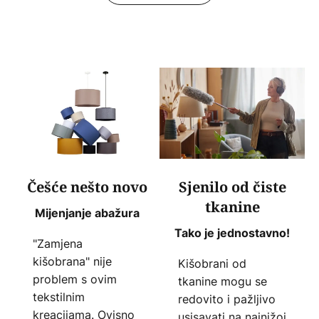
Češće nešto novo
Sjenilo od čiste
tkanine
Mijenjanje abažura
Tako je jednostavno!
"Zamjena
kišobrana" nije
Kišobrani od
problem s ovim
tkanine mogu se
tekstilnim
redovito i pažljivo
kreacijama. Ovisno
usisavati na najnižoj