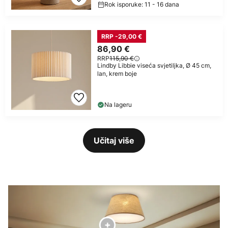
Rok isporuke: 11 - 16 dana
RRP -29,00 €
86,90 €
RRP
115,90 €
Lindby Libbie viseća svjetiljka, Ø 45 cm,
lan, krem boje
Na lageru
Učitaj više