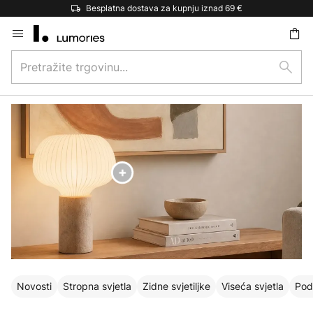
Besplatna dostava za kupnju iznad 69 €
Skip
to
Pretražite
Content
traži
trgovinu...
Novosti
Stropna svjetla
Zidne svjetiljke
Viseća svjetla
Podn