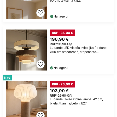
60 cm, tekstil, 3 x E27
Na lageru
RRP -35,00 €
196,90 €
RRP
231,90 €
Lucande LED viseća svjetiljka Peldano,
Ø50 cm smeđa/bež, stepenasto
prigušivanje
Na lageru
Nov
RRP -23,00 €
103,90 €
RRP
126,90 €
Lucande Eloise stolna lampa, 42 cm,
bijela, tkanina/beton, E27