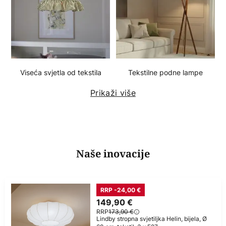
Viseća svjetla od tekstila
Tekstilne podne lampe
Prikaži više
Naše inovacije
RRP -24,00 €
149,90 €
RRP
173,90 €
Lindby stropna svjetiljka Helin, bijela, Ø