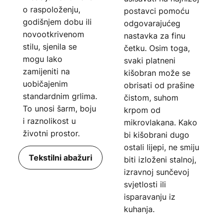
o raspoloženju,
postavci pomoću
godišnjem dobu ili
odgovarajućeg
novootkrivenom
nastavka za finu
stilu, sjenila se
četku. Osim toga,
mogu lako
svaki platneni
zamijeniti na
kišobran može se
uobičajenim
obrisati od prašine
standardnim grlima.
čistom, suhom
To unosi šarm, boju
krpom od
i raznolikost u
mikrovlakana. Kako
životni prostor.
bi kišobrani dugo
ostali lijepi, ne smiju
Tekstilni abažuri
biti izloženi stalnoj,
izravnoj sunčevoj
svjetlosti ili
isparavanju iz
kuhanja.