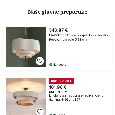
Naše glavne preporuke
546,87 €
MARKET SET Viseća svjetiljka od tekstila
Pebble krem boje Ø 58 cm
Na lageru
RRP -30,00 €
161,90 €
RRP
191,90 €
Lindby Jusari stropna svjetiljka, krem,
tkanina, Ø 56 cm, E27