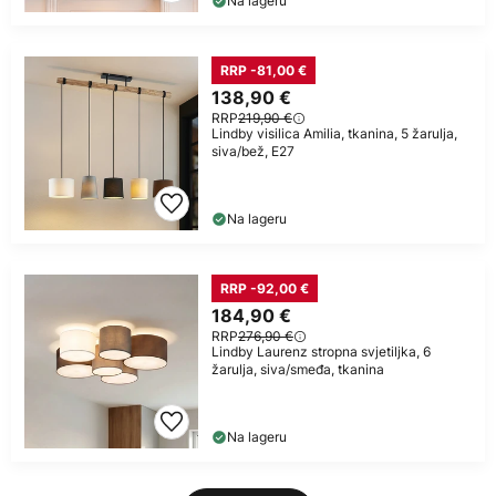
Na lageru
RRP -81,00 €
138,90 €
RRP
219,90 €
Lindby visilica Amilia, tkanina, 5 žarulja,
siva/bež, E27
Na lageru
RRP -92,00 €
184,90 €
RRP
276,90 €
Lindby Laurenz stropna svjetiljka, 6
žarulja, siva/smeđa, tkanina
Na lageru