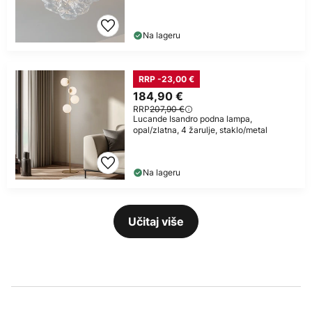
Na lageru
RRP -23,00 €
184,90 €
RRP
207,90 €
Lucande Isandro podna lampa,
opal/zlatna, 4 žarulje, staklo/metal
Na lageru
Učitaj više