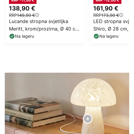
RRP -11,00 €
RRP -12,00 €
138,90 €
161,90 €
RRP
149,90 €
RRP
173,90 €
Lucande stropna svjetiljka
LED stropna svjeti
Meritt, krom/prozirna, Ø 40 cm,
Shiro, Ø 28 cm, d
staklo
CCT
Na lageru
Na lageru