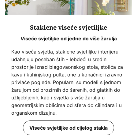
Staklene viseće svjetiljke
Viseće svjetiljke od jedne do više žarulja
Kao viseća svjetla, staklene svjetiljke interijeru
udahnjuju poseban štih - lebdeći u sredini
prostorije iznad blagovaonskog stola, stolića za
kavu i kuhinjskog pulta, one u konačnici izravno
privlače poglede. Popularni su modeli s jednom
žaruljom od prozirnih do šarenih, od glatkih do
užlijebljenih, kao i svjetla s više žarulja u
geometrijskim oblicima od sfera do cilindara i u
organskom dizajnu.
Viseće svjetiljke od cijelog stakla