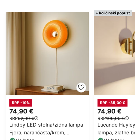
+ količinski popust
RRP -19%
RRP -35,00 €
74,90 €
74,90 €
RRP
92,90 €
RRP
109,90 €
Lindby LED stolna/zidna lampa
Lucande Hayley L
Fjora, narančasta/krom,
lampa, zlatne boje