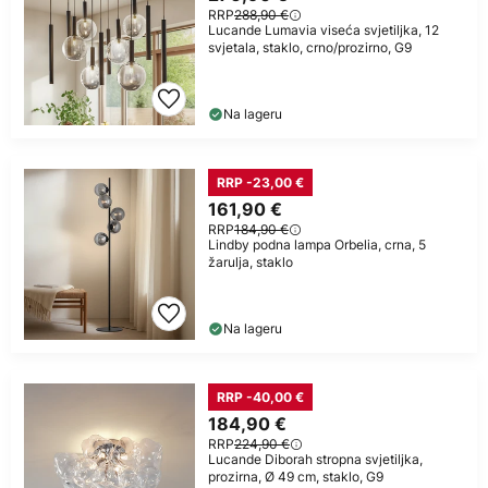
RRP
288,90 €
Lucande Lumavia viseća svjetiljka, 12
svjetala, staklo, crno/prozirno, G9
Na lageru
RRP -23,00 €
161,90 €
RRP
184,90 €
Lindby podna lampa Orbelia, crna, 5
žarulja, staklo
Na lageru
RRP -40,00 €
184,90 €
RRP
224,90 €
Lucande Diborah stropna svjetiljka,
prozirna, Ø 49 cm, staklo, G9