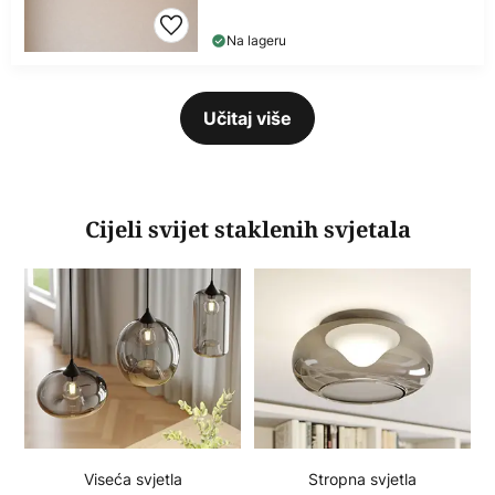
Na lageru
Učitaj više
Cijeli svijet staklenih svjetala
Viseća svjetla
Stropna svjetla