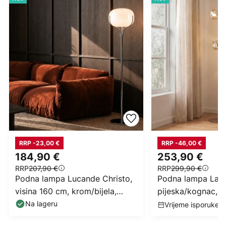
RRP -23,00 €
RRP -46,00 €
184,90 €
253,90 €
RRP
207,90 €
RRP
299,90 €
Podna lampa Lucande Christo,
Podna lampa Lava
visina 160 cm, krom/bijela,
pijeska/kognac, s
staklo
3 svjetla, G9
Na lageru
Vrijeme isporuke: 