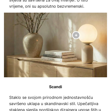
svjetla su savršena za ovaj interijer. U isto
vrijeme, oni su apsolutno bezvremenski.
Scandi
Staklo se svojom prirodnom jednostavnošću
savršeno uklapa u skandinavski stil. Upečatljiva
staklena sjenila nordijskog dizajnera unose štih u