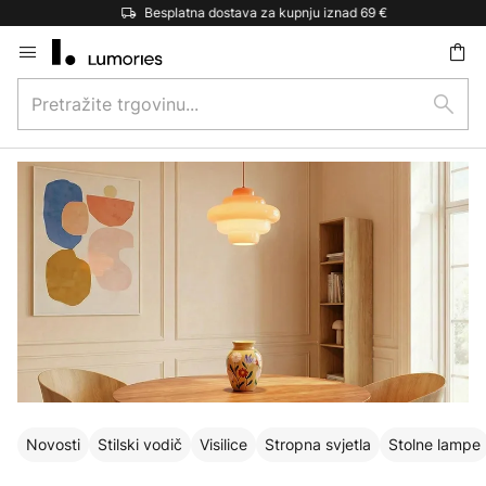
Besplatna dostava za kupnju iznad 69 €
Skip
to
Pretražite
Content
traži
trgovinu...
Novosti
Stilski vodič
Visilice
Stropna svjetla
Stolne lampe