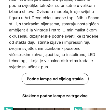
podne svjetiljke također su prisutne u velikom
izboru stilova. Ovisno o modelu, kroje svijetlu
figuru u Art Deco chicu, unose topli štih u Scandi
stil i, s toniranim nijansama, stvaraju nostalgičan
ambijent à la vintage i retro. U minimalističkom
okruženju, dizajnerske podne svjetiljke izrađene
od stakla daju istinite izjave i impresioniraju
svojim svjetlosnim učinkom - posebno
višestrukim zahvaljujući trajno instaliranoj LED
tehnologiji, koja je vizualno diskretna kada je
svjetlosni učinak pun.
Podne lampe od cijelog stakla
Staklene podne lampe za trgovine
Nov
Nov