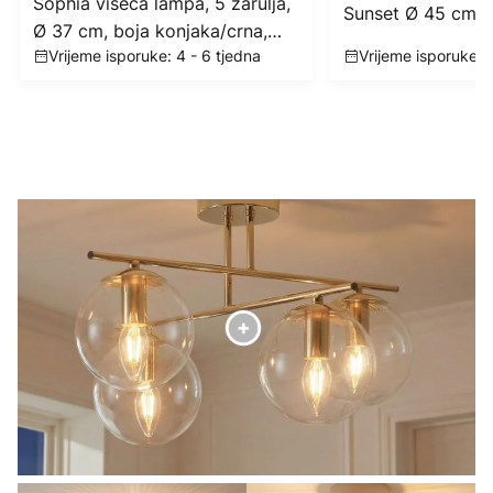
Sophia viseća lampa, 5 žarulja,
Sunset Ø 45 cm, 
Ø 37 cm, boja konjaka/crna,
bijela, staklo, E27
Vrijeme isporuke: 4 - 6 tjedna
Vrijeme isporuke: 6
E14