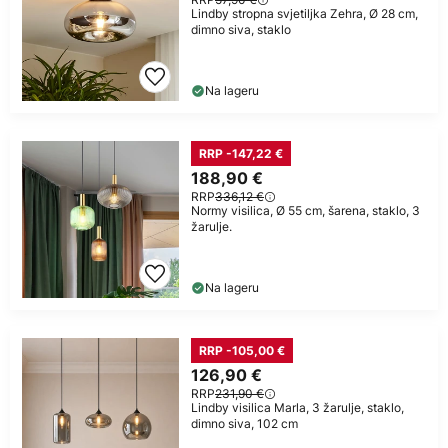
Lindby stropna svjetiljka Zehra, Ø 28 cm,
dimno siva, staklo
Na lageru
RRP -147,22 €
188,90 €
RRP
336,12 €
Normy visilica, Ø 55 cm, šarena, staklo, 3
žarulje.
Na lageru
RRP -105,00 €
126,90 €
RRP
231,90 €
Lindby visilica Marla, 3 žarulje, staklo,
dimno siva, 102 cm