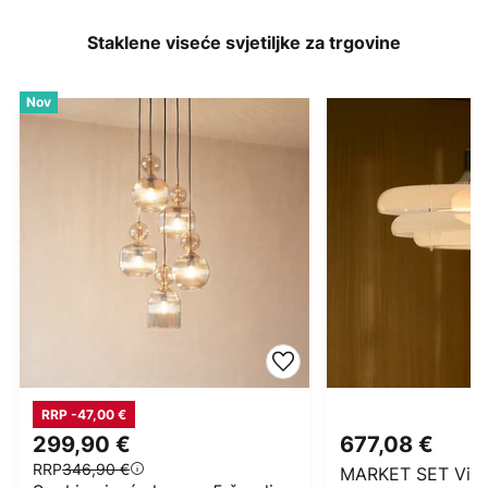
Staklene viseće svjetiljke za trgovine
Nov
RRP -47,00 €
299,90 €
677,08 €
RRP
346,90 €
MARKET SET Viseć