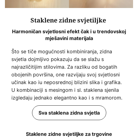
Staklene zidne svjetiljke
Harmoničan svjetlosni efekt čak i u trendovskoj
mješavini materijala
Što se tiče mogućnosti kombiniranja, zidna
svjetla dojmljivo pokazuju da se slažu s
najrazličitijim stilovima. Za razliku od bogatih
obojenih površina, one razvijaju svoj svjetlosni
učinak kao iu neposrednoj blizini slika i grafika.
U kombinaciji s mesingom i sl. staklena sjenila
izgledaju jednako elegantno kao i s mramorom.
Sva staklena zidna svjetla
Staklene zidne svjetiljke za trgovine