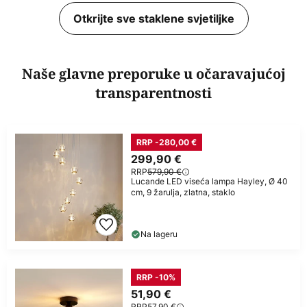
Otkrijte sve staklene svjetiljke
Naše glavne preporuke u očaravajućoj
transparentnosti
RRP -280,00 €
299,90 €
RRP
579,90 €
Lucande LED viseća lampa Hayley, Ø 40
cm, 9 žarulja, zlatna, staklo
Na lageru
RRP -10%
51,90 €
RRP
57,90 €