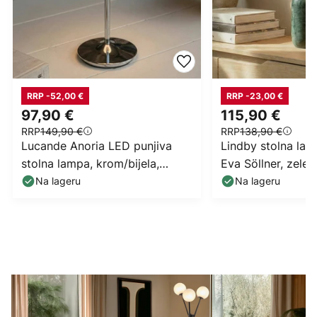
RRP -52,00 €
RRP -23,00 €
97,90 €
115,90 €
RRP
149,90 €
RRP
138,90 €
Lucande Anoria LED punjiva
Lindby stolna la
stolna lampa, krom/bijela,
Eva Söllner, zele
staklo, IP44, USB
20 cm
Na lageru
Na lageru