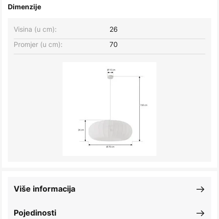
Dimenzije
Visina (u cm):
26
Promjer (u cm):
70
Više informacija
Pojedinosti