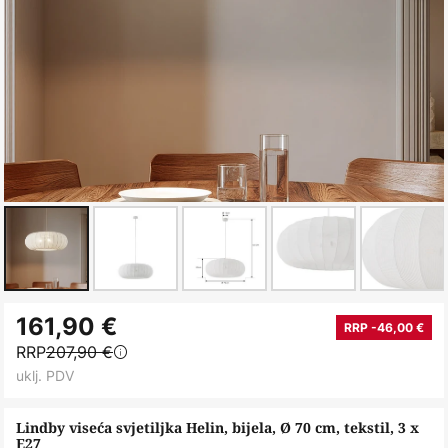
Skip
161,90 €
to
RRP -46,00 €
RRP
207,90 €
the
uklj. PDV
beginning
of
Lindby viseća svjetiljka Helin, bijela, Ø 70 cm, tekstil, 3 x
the
E27