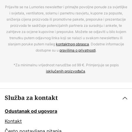
Prijavite se na Lumories newsletter i primajte povoljne ponude za svjetiljke
i svjetala, ventilatore, solarnu i pametnu rasvjetu, kupone za popuste,
sniženja cijena proizvoda ili promotivne pakete, preporuke i prezentacije
proizvoda te sadržaje potencijalnih partnera za suradnju i ankete, te
zahtjeve za ocjene kupovine i preporuke. Možete se odjaviti u bilo kojem
trenutku putem odjavnog linka koji se nalazi u svakom newsletteru ili
slanjem poruke putem našeg
kontaktnog obrasca
. Dodatne informacije
dostupne su u
pravilima o privatnosti
.
*Za minimalnu vrijednost narudžbe od 99 €. Primjenjuje se popis
isključenih proizvođača
.
Služba za kontakt
Odustanak od ugovora
Kontakt
Često postavljana pitanja