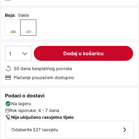
images
gallery
bijela
Boja:
1
Dodaj u košaricu
50 dana besplatnog povrata
Plaćanje pouzećem dostupno
Podaci o dostavi
Na lageru
Rok isporuke: 4 - 7 dana
Nije uključeno rasvjetno tijelo
Odaberite E27 rasvjetu