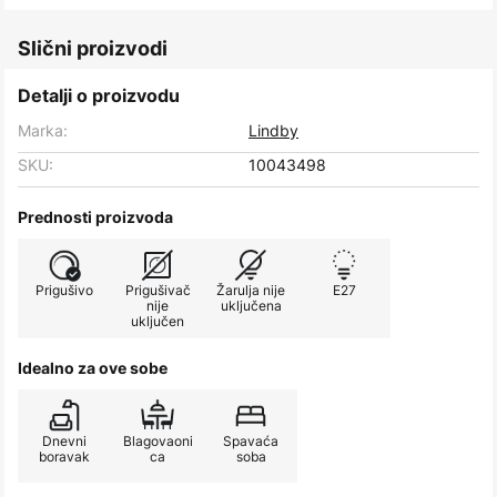
Slični proizvodi
Detalji o proizvodu
Marka:
Lindby
SKU:
10043498
Prednosti proizvoda
Prigušivo
Prigušivač
Žarulja nije
E27
nije
uključena
uključen
Idealno za ove sobe
Dnevni
Blagovaoni
Spavaća
boravak
ca
soba