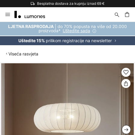
Besplatna dostava za kupnju iznad 69 €
Skip
to
Content
| do 70% popusta na više od 20.000
LJETNA RASPRODAJA
proizvoda*
Uštedite sada
prilikom registracije na newsletter
Uštedite 15%
Viseća rasvjeta
Skip
to
the
end
of
the
images
gallery