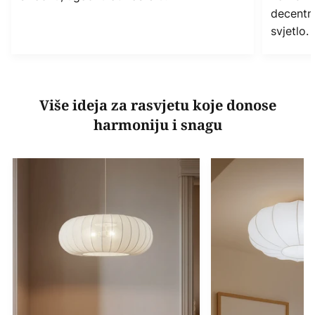
decentn
svjetlo.
Više ideja za rasvjetu koje donose
harmoniju i snagu