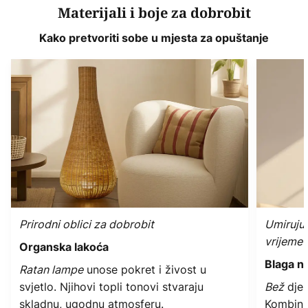
Materijali i boje za dobrobit
Kako pretvoriti sobe u mjesta za opuštanje
Prirodni oblici za dobrobit
Umirujuć
vrijeme
Organska lakoća
Blaga ne
Ratan lampe
unose pokret i živost u
svjetlo. Njihovi topli tonovi stvaraju
Bež
djel
skladnu, ugodnu atmosferu.
Kombini