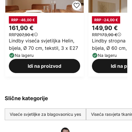
RRP -46,00 €
RRP -24,00 €
161,90 €
149,90 €
RRP
207,90 €
RRP
173,90 €
Lindby viseća svjetiljka Helin,
Lindby stropna svj
bijela, Ø 70 cm, tekstil, 3 x E27
bijela, Ø 60 cm, te
Na lageru
Na lageru
Idi na proizvod
Idi na pr
Slične kategorije
Viseće svjetiljke za blagovaonicu yes
Viseća rasvjeta tkanin