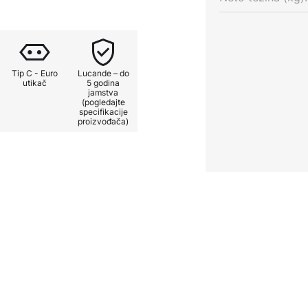
Tip C - Euro
Lucande – do
utikač
5 godina
jamstva
(pogledajte
specifikacije
proizvođača)