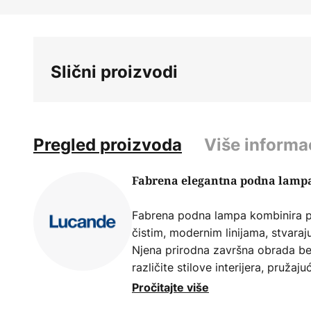
Skip
to
the
beginning
Slični proizvodi
of
the
images
gallery
Pregled proizvoda
Više informa
Fabrena elegantna podna lamp
Fabrena podna lampa kombinira p
čistim, modernim linijama, stvaraju
Njena prirodna završna obrada bes
različite stilove interijera, pružaj
svakoj prostoriji. Ova lampa je i
Pročitajte više
sobe, gdje služi kao elegantna žar