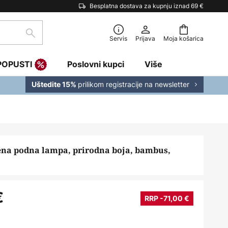
Besplatna dostava za kupnju iznad 69 €
traži
Servis
Prijava
Moja košarica
POPUSTI
Poslovni kupci
Više
prilikom registracije na newsletter
Uštedite 15%
na podna lampa, prirodna boja, bambus,
€
RRP -71,00 €