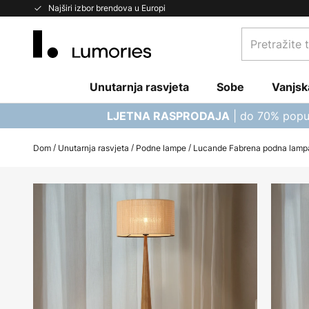
Skip
Najširi izbor brendova u Europi
to
Pretražite
Content
trgovinu...
Unutarnja rasvjeta
Sobe
Vanjsk
| do 70% popu
LJETNA RASPRODAJA
Dom
Unutarnja rasvjeta
Podne lampe
Lucande Fabrena podna lampa,
Skip
to
the
end
of
the
images