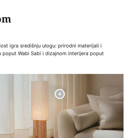
dom
st igra središnju ulogu: prirodni materijali i
a poput Wabi Sabi i dizajnom interijera poput