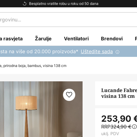
Besplatno vratite robu u roku od 50 dana
a rasvjeta
Žarulje
Ventilatori
Brendovi
sta na više od 20.000 proizvoda*
Uštedite sada
 prirodna boja, bambus, visina 138 cm
Lucande Fabre
visina 138 cm
253,90 
RRP
324,90 €
uklj. PDV