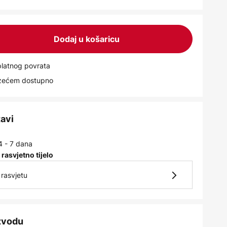
Dodaj u košaricu
latnog povrata
uzećem dostupno
tavi
4 - 7 dana
 rasvjetno tijelo
rasvjetu
izvodu