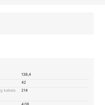
138,4
42
og kabela
214
4,08