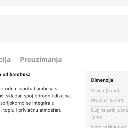
cija
Preuzimanja
a od bambusa
Dimenzija
rirodnu ljepotu bambusa s
Visina (u cm):
ći skladan spoj prirode i dizajna.
Promjer (u cm):
prijekorno se integrira u
ući toplu i privlačnu atmosferu
Duljina priključn
dealna za dnevne sobe i spavaće
(cm):
išna točka.
Neto težina (kg):