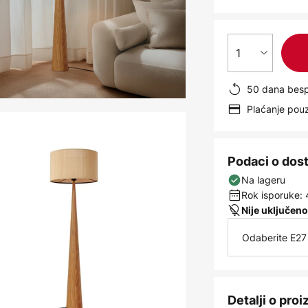
1
50 dana besp
Plaćanje po
Podaci o dos
Na lageru
Rok isporuke: 
Nije uključeno
Odaberite E27 
Detalji o pro