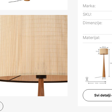
Marka:
SKU:
Dimenzije:
Materijal:
Svi detalj