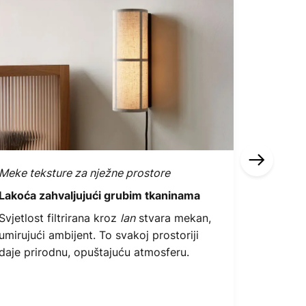
Meke teksture za nježne prostore
Zemalni 
Lakoća zahvaljujući grubim tkaninama
Inspirir
Svjetlost filtrirana kroz
lan
stvara mekan,
Maslinas
umirujući ambijent. To svakoj prostoriji
nježne m
daje prirodnu, opuštajuću atmosferu.
Stvara s