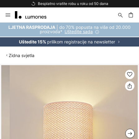
Besplatno vratite robu u roku od 50 dana
Skip
to
Content
| do 70% popusta na više od 20.000
LJETNA RASPRODAJA
proizvoda*
Uštedite sada
prilikom registracije na newsletter
Uštedite 15%
Zidna svjetla
Skip
to
the
end
of
the
images
gallery