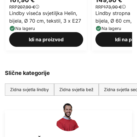
RRP
207,90 €
RRP
173,90 €
Lindby viseća svjetiljka Helin,
Lindby stropna svj
bijela, Ø 70 cm, tekstil, 3 x E27
bijela, Ø 60 cm, te
Na lageru
Na lageru
Idi na proizvod
Idi na pr
Slične kategorije
Zidna svjetla lindby
Zidna svjetla bež
Zidna svjetla seo