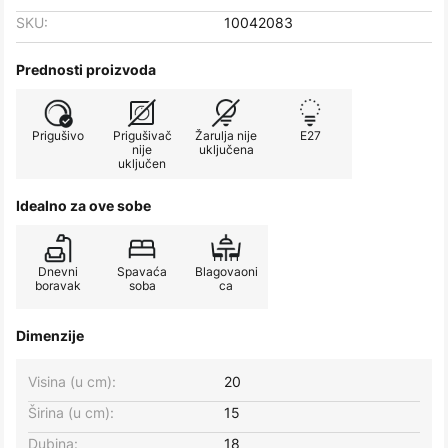
SKU:
10042083
Prednosti proizvoda
Prigušivo
Prigušivač
Žarulja nije
E27
nije
uključena
uključen
Idealno za ove sobe
Dnevni
Spavaća
Blagovaoni
boravak
soba
ca
Dimenzije
Visina (u cm):
20
Širina (u cm):
15
Dubina:
18