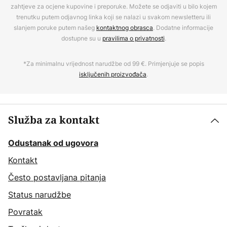
zahtjeve za ocjene kupovine i preporuke. Možete se odjaviti u bilo kojem
trenutku putem odjavnog linka koji se nalazi u svakom newsletteru ili
slanjem poruke putem našeg
kontaktnog obrasca
. Dodatne informacije
dostupne su u
pravilima o privatnosti
.
*Za minimalnu vrijednost narudžbe od 99 €. Primjenjuje se popis
isključenih proizvođača
.
Služba za kontakt
Odustanak od ugovora
Kontakt
Često postavljana pitanja
Status narudžbe
Povratak