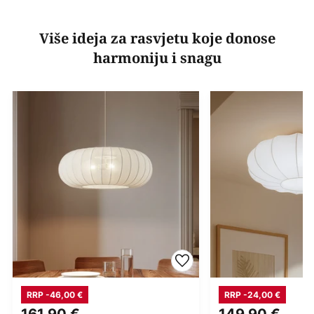
Više ideja za rasvjetu koje donose
harmoniju i snagu
RRP -46,00 €
RRP -24,00 €
161,90 €
149,90 €