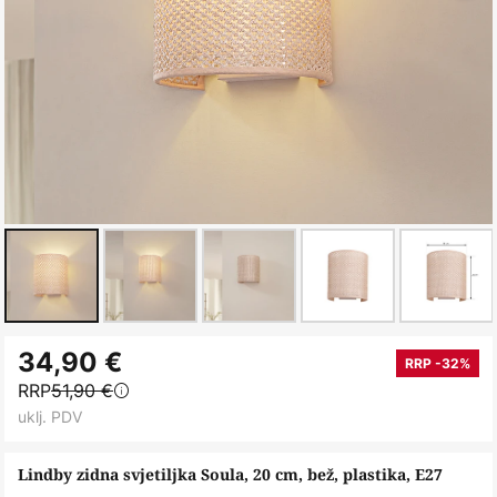
Skip
34,90 €
to
RRP -32%
RRP
51,90 €
the
uklj. PDV
beginning
of
Lindby zidna svjetiljka Soula, 20 cm, bež, plastika, E27
the