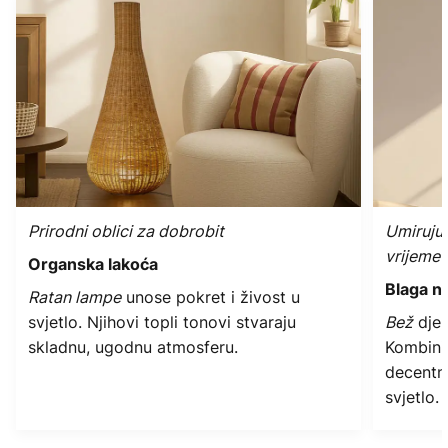
Prirodni oblici za dobrobit
Umirujuć
vrijeme
Organska lakoća
Blaga ne
Ratan lampe
unose pokret i živost u
svjetlo. Njihovi topli tonovi stvaraju
Bež
djel
skladnu, ugodnu atmosferu.
Kombini
decentn
svjetlo.