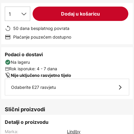
images
gallery
1
Dodaj u košaricu
50 dana besplatnog povrata
Plaćanje pouzećem dostupno
Podaci o dostavi
Na lageru
Rok isporuke: 4 - 7 dana
Nije uključeno rasvjetno tijelo
Odaberite E27 rasvjetu
Slični proizvodi
Detalji o proizvodu
Marka:
Lindby