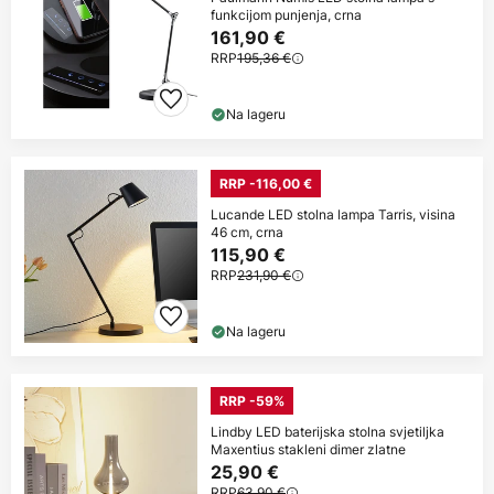
funkcijom punjenja, crna
161,90 €
RRP
195,36 €
Na lageru
RRP -116,00 €
Lucande LED stolna lampa Tarris, visina
46 cm, crna
115,90 €
RRP
231,90 €
Na lageru
RRP -59%
Lindby LED baterijska stolna svjetiljka
Maxentius stakleni dimer zlatne
25,90 €
RRP
63,90 €