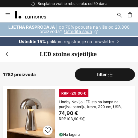
Besplatna dostava za kupnju iznad 69 €
Skip
to
Content
| do 70% popusta na više od 20.000
LJETNA RASPRODAJA
proizvoda*
Uštedite sada
prilikom registracije na newsletter
Uštedite 15%
LED stolne svjetiljke
1782 proizvoda
filter
RRP -29,00 €
Lindby Nevijo LED stolna lampa na
punjivu bateriju, krom, Ø20 cm, USB,
74,90 €
RRP
103,90 €
Na lageru