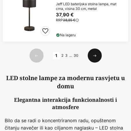
Jeff LED baterijska stolna lampa, mat
crna, visina 30 cm, metal
37,90 €
RRP
38,85 €
Na lageru
Stranica
1
2
3
...
30
Prethodno
Sljedeći
LED stolne lampe za modernu rasvjetu u
domu
Elegantna interakcija funkcionalnosti i
atmosfere
Bilo da se radi o koncentriranom radu, opuštenom
čitanju navečer ili kao ciljanom naglasku – LED stolna