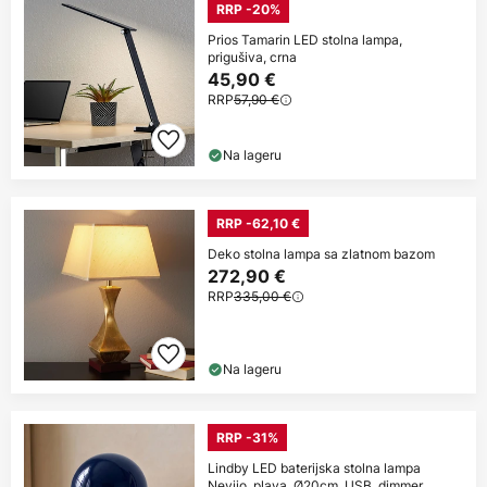
RRP -20%
Prios Tamarin LED stolna lampa,
prigušiva, crna
45,90 €
RRP
57,90 €
Na lageru
RRP -62,10 €
Deko stolna lampa sa zlatnom bazom
272,90 €
RRP
335,00 €
Na lageru
RRP -31%
Lindby LED baterijska stolna lampa
Nevijo, plava, Ø20cm, USB, dimmer