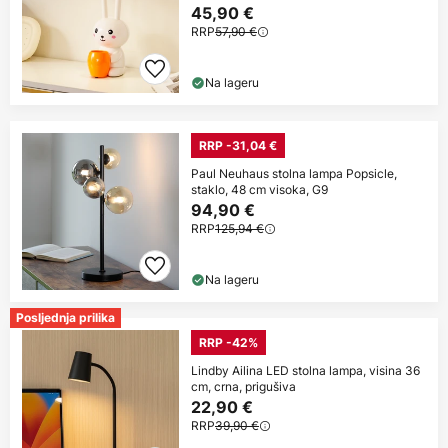
45,90 €
RRP
57,90 €
Na lageru
RRP -31,04 €
Paul Neuhaus stolna lampa Popsicle,
staklo, 48 cm visoka, G9
94,90 €
RRP
125,94 €
Na lageru
Posljednja prilika
RRP -42%
Lindby Ailina LED stolna lampa, visina 36
cm, crna, prigušiva
22,90 €
RRP
39,90 €