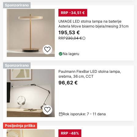
Sponzorirano
RRP -34,51 €
UMAGE LED stolna lampa na baterije
Asteria Move biserno bijela/mesing 31cm
195,53 €
RRP
230,04 €
Na lageru
Sponzorirano
Paulmann FlexBar LED stolna lampa,
srebrna, 36 cm, CCT
96,62 €
Rok isporuke: 7 - 11 dana
Posljednja prilika
RRP -48%