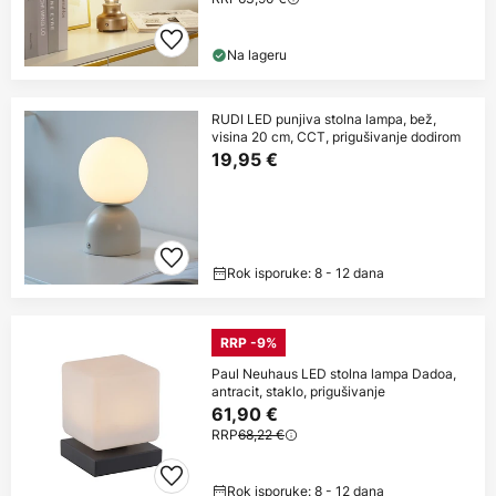
Na lageru
RUDI LED punjiva stolna lampa, bež,
visina 20 cm, CCT, prigušivanje dodirom
19,95 €
Rok isporuke: 8 - 12 dana
RRP -9%
Paul Neuhaus LED stolna lampa Dadoa,
antracit, staklo, prigušivanje
61,90 €
RRP
68,22 €
Rok isporuke: 8 - 12 dana