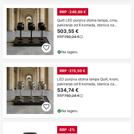
RRP -246,69 €
Quill LED punjiva stolna lampa, crna,
pakiranje od 6 komada, stanica za
punjenje
503,55 €
RRP
750,24 €
Na lageru
RRP -215,50 €
LED punjiva stolna lampa Quill, krom,
pakiranje od 6 komada, stanica za
punjenje
534,74 €
RRP
750,24 €
Na lageru
RRP -2%