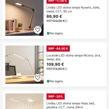
RRP -17,00 €
Lindby LED stolna lampa Nyxaris, zlato,
metal, CCT, 50 cm
86,90 €
RRP
103,90 €
Na lageru
RRP -64,00 €
Lucande LED stolna lampa Nicano, siva,
metal, dim.
109,90 €
RRP
173,90 €
Na lageru
RRP -20%
Lindby LED stolna lampa Haas, bež,
plastika, CCT, visina 39cm