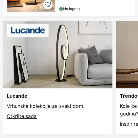
Na lageru
Lucande
Trendov
Vrhunske kolekcije za svaki dom.
Koje će
godinu
Otkrijte sada
Inspiri