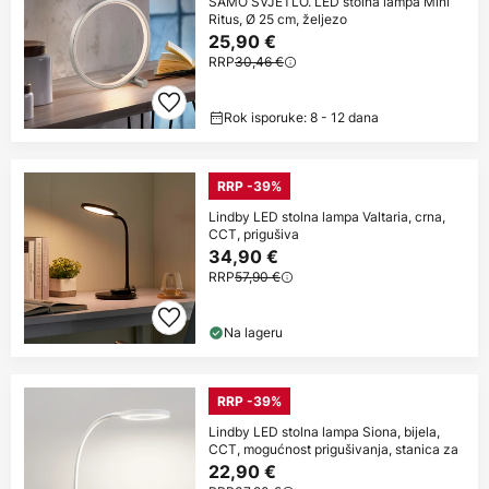
SAMO SVJETLO. LED stolna lampa Mini
Ritus, Ø 25 cm, željezo
25,90 €
RRP
30,46 €
Rok isporuke: 8 - 12 dana
RRP -39%
Lindby LED stolna lampa Valtaria, crna,
CCT, prigušiva
34,90 €
RRP
57,90 €
Na lageru
RRP -39%
Lindby LED stolna lampa Siona, bijela,
CCT, mogućnost prigušivanja, stanica za
22,90 €