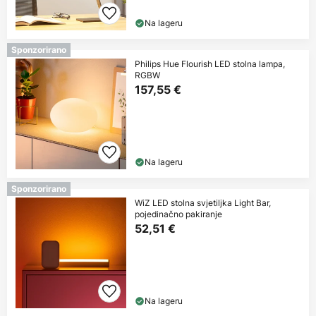
Na lageru
Sponzorirano
Philips Hue Flourish LED stolna lampa,
RGBW
157,55 €
Na lageru
Sponzorirano
WiZ LED stolna svjetiljka Light Bar,
pojedinačno pakiranje
52,51 €
Na lageru