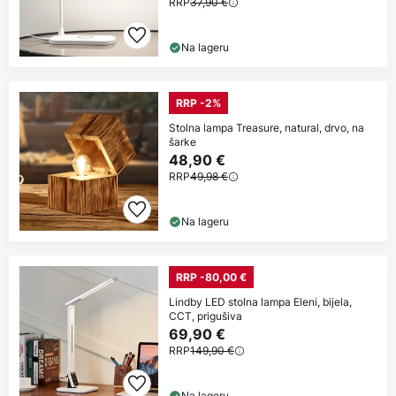
RRP
37,90 €
Na lageru
RRP -2%
Stolna lampa Treasure, natural, drvo, na
šarke
48,90 €
RRP
49,98 €
Na lageru
RRP -80,00 €
Lindby LED stolna lampa Eleni, bijela,
CCT, prigušiva
69,90 €
RRP
149,90 €
Na lageru