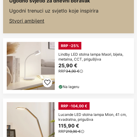
Ugodno svjetlo za dnevni boravak
Ugodni trenuci uz svjetlo koje inspirira
Stvori ambijent
RRP -25%
Lindby LED stolna lampa Maori, bijela,
metalna, CCT, prigušljiva
25,90 €
RRP
34,90 €
Na lageru
RRP -104,00 €
Lucande LED stolna lampa Mion, 41 cm,
kvadratna, prigušiva
115,90 €
RRP
219,90 €