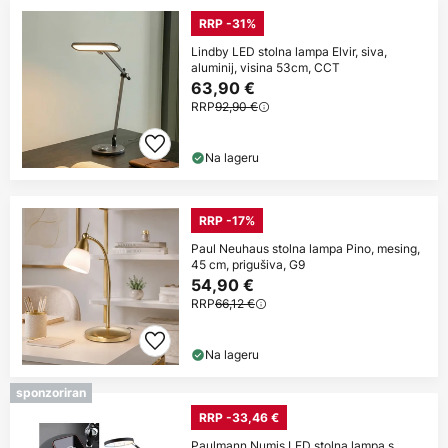
RRP -31%
Lindby LED stolna lampa Elvir, siva,
aluminij, visina 53cm, CCT
63,90 €
RRP
92,90 €
Na lageru
RRP -17%
Paul Neuhaus stolna lampa Pino, mesing,
45 cm, prigušiva, G9
54,90 €
RRP
66,12 €
Na lageru
sponzoriran
RRP -33,46 €
Paulmann Numis LED stolna lampa s