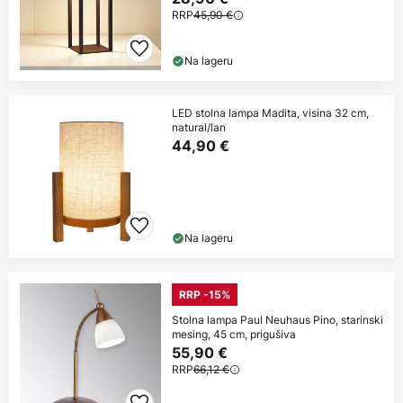
RRP
45,90 €
Na lageru
LED stolna lampa Madita, visina 32 cm,
natural/lan
44,90 €
Na lageru
RRP -15%
Stolna lampa Paul Neuhaus Pino, starinski
mesing, 45 cm, prigušiva
55,90 €
RRP
66,12 €