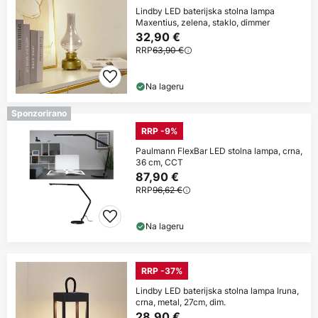
Lindby LED baterijska stolna lampa
Maxentius, zelena, staklo, dimmer
32,90 €
RRP
63,90 €
Na lageru
Sponzorirano
RRP -9%
Paulmann FlexBar LED stolna lampa, crna,
36 cm, CCT
87,90 €
RRP
96,62 €
Na lageru
RRP -37%
Lindby LED baterijska stolna lampa Iruna,
crna, metal, 27cm, dim.
28,90 €