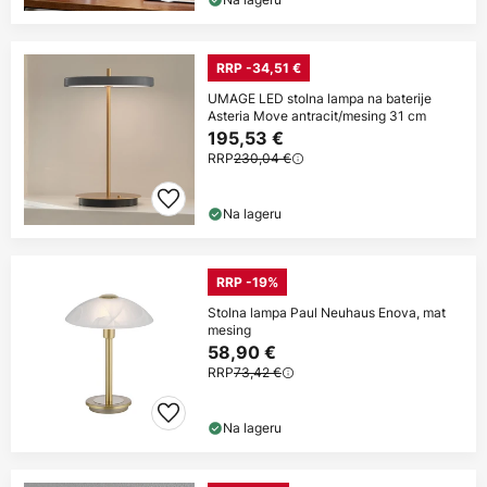
RRP -34,51 €
UMAGE LED stolna lampa na baterije
Asteria Move antracit/mesing 31 cm
195,53 €
RRP
230,04 €
Na lageru
RRP -19%
Stolna lampa Paul Neuhaus Enova, mat
mesing
58,90 €
RRP
73,42 €
Na lageru