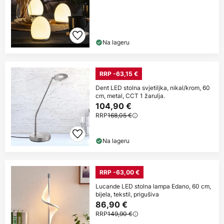
Na lageru
RRP -63,15 €
Dent LED stolna svjetiljka, nikal/krom, 60
cm, metal, CCT 1 žarulja.
104,90 €
RRP
168,05 €
Na lageru
RRP -63,00 €
Lucande LED stolna lampa Edano, 60 cm,
bijela, tekstil, prigušiva
86,90 €
RRP
149,90 €