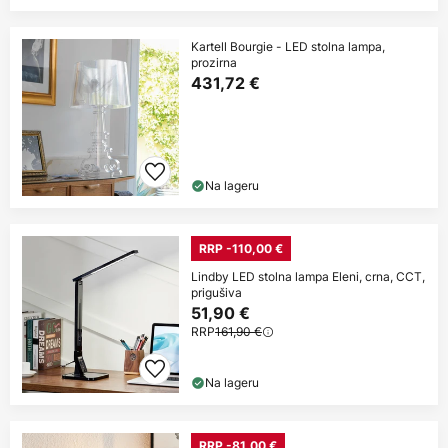
Kartell Bourgie - LED stolna lampa,
prozirna
431,72 €
Na lageru
RRP -110,00 €
Lindby LED stolna lampa Eleni, crna, CCT,
prigušiva
51,90 €
RRP
161,90 €
Na lageru
RRP -81,00 €