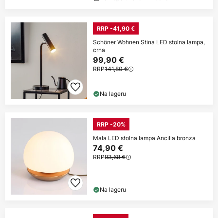
RRP -41,90 €
Schöner Wohnen Stina LED stolna lampa,
crna
99,90 €
RRP
141,80 €
Na lageru
RRP -20%
Mala LED stolna lampa Ancilla bronza
74,90 €
RRP
93,68 €
Na lageru