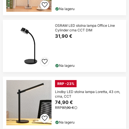
Na lageru
OSRAM LED stolna lampa Office Line
Cylinder crna CCT DIM
31,90 €
Na lageru
RRP -23%
Lindby LED stolna lampa Loretta, 43 cm,
crna, CCT
74,90 €
RRP
97,90 €
Na lageru