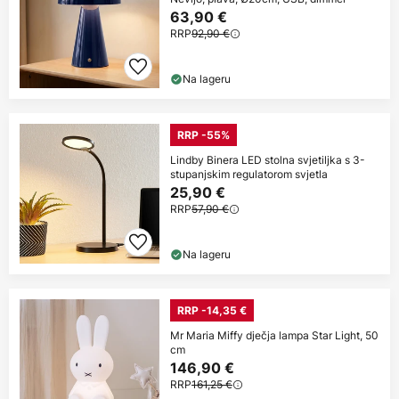
63,90 €
RRP
92,90 €
Na lageru
RRP -55%
Lindby Binera LED stolna svjetiljka s 3-
stupanjskim regulatorom svjetla
25,90 €
RRP
57,90 €
Na lageru
RRP -14,35 €
Mr Maria Miffy dječja lampa Star Light, 50
cm
146,90 €
RRP
161,25 €