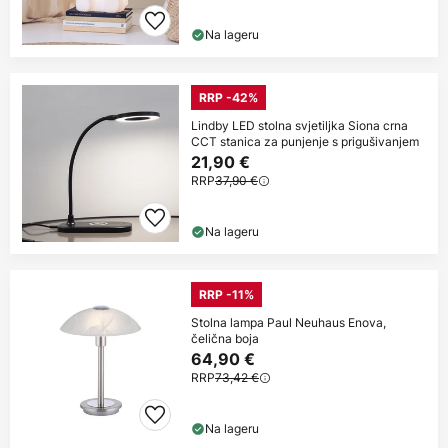
Na lageru
RRP -42%
Lindby LED stolna svjetiljka Siona crna
CCT stanica za punjenje s prigušivanjem
21,90 €
RRP
37,90 €
Na lageru
RRP -11%
Stolna lampa Paul Neuhaus Enova,
čelična boja
64,90 €
RRP
73,42 €
Na lageru