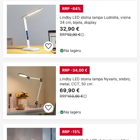
RRP -64%
Lindby LED stolna lampa Ludmilla, visina
34 cm, bijela, display
32,90 €
RRP
92,90 €
Na lageru
RRP -34,00 €
Lindby LED stolna lampa Nyxaris, srebro,
metal, CCT, 50 cm
69,90 €
RRP
103,90 €
Na lageru
RRP -15%