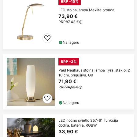
RRP -15%
LED stolna lampa Mexlite bronca
73,90 €
RRP
87,43 €
Na lageru
RRP -3%
Paul Neuhaus stolna lampa Tyra, staklo, Ø
10 cm, prigušiva, G9
71,90 €
RRP
74,52 €
Na lageru
LED noćno svjetlo 357-61, funkcija
dodira, baterija, RGBW
33,90 €