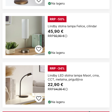
Na lageru
RRP -50%
Lindby stolna lampa Felice, cilindar
45,90 €
RRP
92,90 €
Na lageru
RRP -34%
Lindby LED stolna lampa Maori, crna,
CCT, metalna, prigušljiva
22,90 €
RRP
34,90 €
Na lageru