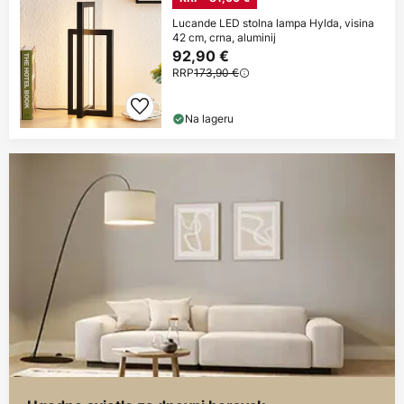
Lucande LED stolna lampa Hylda, visina
42 cm, crna, aluminij
92,90 €
RRP
173,90 €
Na lageru