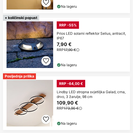
Na lageru
+ količinski popust
RRP -55%
Prios LED solarni reflektor Selius, antracit,
IP67
7,90 €
RRP
17,90 €
Na lageru
Posljednja prilika
RRP -64,00 €
Lindby LED stropna svjetiljka Galad, crna,
drvo, 3 žarulje, 98 cm
109,90 €
RRP
173,90 €
Na lageru