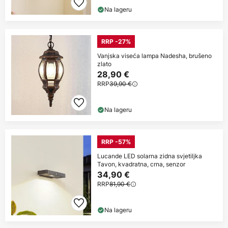
Na lageru
RRP -27%
Vanjska viseća lampa Nadesha, brušeno
zlato
28,90 €
RRP
39,90 €
Na lageru
RRP -57%
Lucande LED solarna zidna svjetiljka
Tavon, kvadratna, crna, senzor
34,90 €
RRP
81,90 €
Na lageru