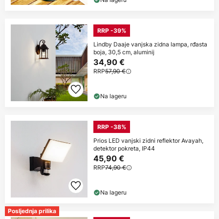
RRP -39%
Lindby Daaje vanjska zidna lampa, rđasta
boja, 30,5 cm, aluminij
34,90 €
RRP
57,90 €
Na lageru
RRP -38%
Prios LED vanjski zidni reflektor Avayah,
detektor pokreta, IP44
45,90 €
RRP
74,90 €
Na lageru
Posljednja prilika