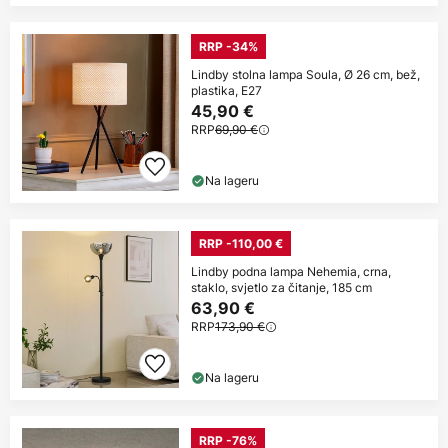
RRP -34%
Lindby stolna lampa Soula, Ø 26 cm, bež,
plastika, E27
45,90 €
RRP
69,90 €
Na lageru
RRP -110,00 €
Lindby podna lampa Nehemia, crna,
staklo, svjetlo za čitanje, 185 cm
63,90 €
RRP
173,90 €
Na lageru
RRP -76%