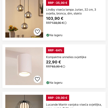
RRP -35,00 €
Lindby viseća lampa Jurian, 32 cm, 3
svjetla, bronca, dim, staklo
103,90 €
RRP
138,90 €
Na lageru
RRP -64%
Kompaktne annelies svjetiljke
22,90 €
RRP
63,90 €
Na lageru
RRP -29,00 €
Lucande Marrin vanjska viseća svjetiljka,