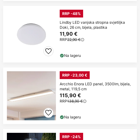
RRP -48%
Lindby LED vanjska stropna svjetiljka
Doki, 26 cm, bijela, plastika
11,90 €
RRP
22,90 €
Na lageru
RRP -23,00 €
Arcchio Enora LED panel, 3500lm, bijela,
metal, 119,5 cm
115,90 €
RRP
138,90 €
Na lageru
RRP -24%