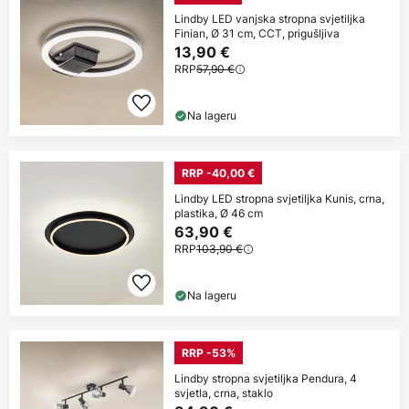
Lindby LED vanjska stropna svjetiljka
Finian, Ø 31 cm, CCT, prigušljiva
13,90 €
RRP
57,90 €
Na lageru
RRP -40,00 €
Lindby LED stropna svjetiljka Kunis, crna,
plastika, Ø 46 cm
63,90 €
RRP
103,90 €
Na lageru
RRP -53%
Lindby stropna svjetiljka Pendura, 4
svjetla, crna, staklo