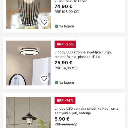
crna, metal, Ø 31 cm
74,90 €
RRP
103,90 €
Na lageru
RRP -25%
Lindby LED stropna svjetiljka Furgo,
srebrna/bijela, plastika, IP44
25,90 €
RRP
34,90 €
Na lageru
RRP -74%
Lindby LED vanjska svjetiljka Ketil, crna,
zemljani šiljak, baterija
5,90 €
RRP
22,90 €