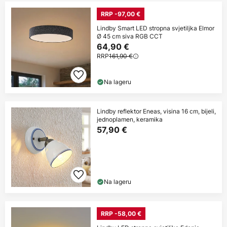
RRP -97,00 €
Lindby Smart LED stropna svjetiljka Elmor
Ø 45 cm siva RGB CCT
64,90 €
RRP
161,90 €
Na lageru
Lindby reflektor Eneas, visina 16 cm, bijeli,
jednoplamen, keramika
57,90 €
Na lageru
RRP -58,00 €