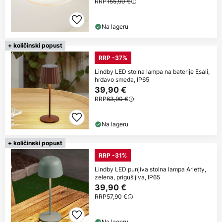
RRP
155,90 €
Na lageru
+ količinski popust
RRP -37%
Lindby LED stolna lampa na baterije Esali,
hrđavo smeđa, IP65
39,90 €
RRP
63,90 €
Na lageru
+ količinski popust
RRP -31%
Lindby LED punjiva stolna lampa Arietty,
zelena, prigušljiva, IP65
39,90 €
RRP
57,90 €
Na lageru