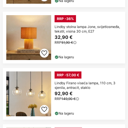
Na lageru
RRP -36%
Lindby stolna lampa Jone, svijetlosmeđa,
tekstil, visina 30 cm, E27
32,90 €
RRP
51,90 €
Na lageru
RRP -57,00 €
Lindby Firano viseća lampa, 110 cm, 3
sjenila, antracit, staklo
92,90 €
RRP
149,90 €
Na lageru