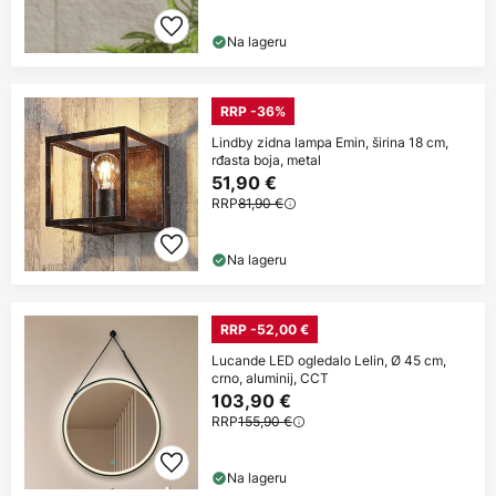
Na lageru
RRP -36%
Lindby zidna lampa Emin, širina 18 cm,
rđasta boja, metal
51,90 €
RRP
81,90 €
Na lageru
RRP -52,00 €
Lucande LED ogledalo Lelin, Ø 45 cm,
crno, aluminij, CCT
103,90 €
RRP
155,90 €
Na lageru