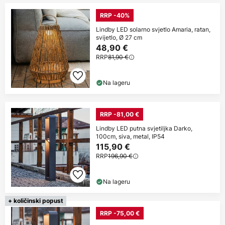
RRP -40%
Lindby LED solarno svjetlo Amaria, ratan,
svijetlo, Ø 27 cm
48,90 €
RRP
81,90 €
Na lageru
RRP -81,00 €
Lindby LED putna svjetiljka Darko,
100cm, siva, metal, IP54
115,90 €
RRP
196,90 €
Na lageru
+ količinski popust
RRP -75,00 €