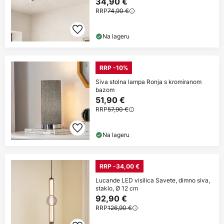
34,90 €
RRP
74,90 €
Na lageru
RRP -10%
Siva stolna lampa Ronja s kromiranom
bazom
51,90 €
RRP
57,90 €
Na lageru
RRP -34,00 €
Lucande LED visilica Savete, dimno siva,
staklo, Ø 12 cm
92,90 €
RRP
126,90 €