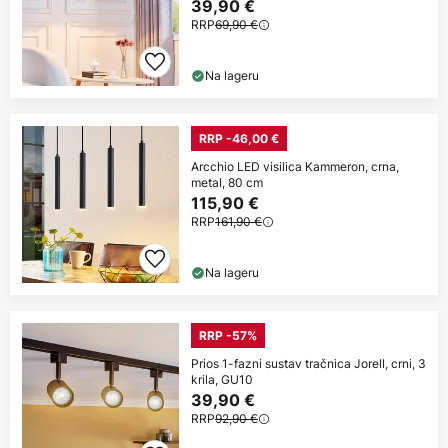
39,90 €
RRP
69,90 €
Na lageru
RRP -46,00 €
Arcchio LED visilica Kammeron, crna,
metal, 80 cm
115,90 €
RRP
161,90 €
Na lageru
RRP -57%
Prios 1-fazni sustav tračnica Jorell, crni, 3
krila, GU10
39,90 €
RRP
92,90 €