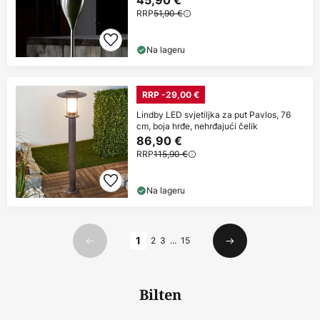
45,90 €
RRP
51,90 €
Na lageru
RRP -29,00 €
Lindby LED svjetiljka za put Pavlos, 76
cm, boja hrđe, nehrđajući čelik
86,90 €
RRP
115,90 €
Na lageru
Stranica
1
2
3
...
15
Prethodno
Sljedeći
Bilten