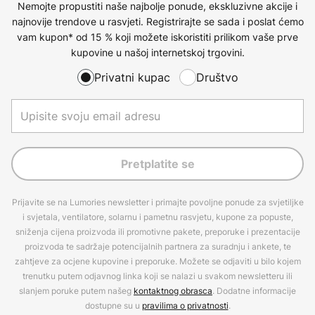
Nemojte propustiti naše najbolje ponude, ekskluzivne akcije i
najnovije trendove u rasvjeti. Registrirajte se sada i poslat ćemo
vam kupon* od 15 % koji možete iskoristiti prilikom vaše prve
kupovine u našoj internetskoj trgovini.
Privatni kupac
Društvo
Pretplatite se
Prijavite se na Lumories newsletter i primajte povoljne ponude za svjetiljke
i svjetala, ventilatore, solarnu i pametnu rasvjetu, kupone za popuste,
sniženja cijena proizvoda ili promotivne pakete, preporuke i prezentacije
proizvoda te sadržaje potencijalnih partnera za suradnju i ankete, te
zahtjeve za ocjene kupovine i preporuke. Možete se odjaviti u bilo kojem
trenutku putem odjavnog linka koji se nalazi u svakom newsletteru ili
slanjem poruke putem našeg
kontaktnog obrasca
. Dodatne informacije
dostupne su u
pravilima o privatnosti
.