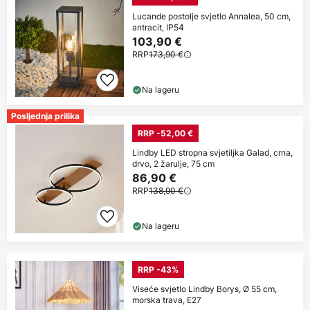
Lucande postolje svjetlo Annalea, 50 cm,
antracit, IP54
103,90 €
RRP
173,90 €
Na lageru
Posljednja prilika
RRP -52,00 €
Lindby LED stropna svjetiljka Galad, crna,
drvo, 2 žarulje, 75 cm
86,90 €
RRP
138,90 €
Na lageru
RRP -43%
Viseće svjetlo Lindby Borys, Ø 55 cm,
morska trava, E27