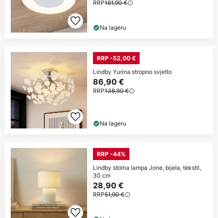
RRP
161,90 €
Na lageru
RRP -52,00 €
Lindby Yurina stropno svjetlo
86,90 €
RRP
138,90 €
Na lageru
RRP -44%
Lindby stolna lampa Jone, bijela, tekstil,
30 cm
28,90 €
RRP
51,90 €