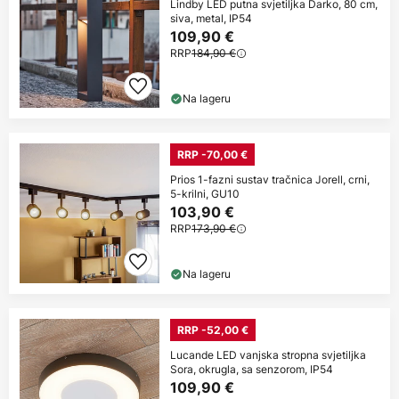
Lindby LED putna svjetiljka Darko, 80 cm,
siva, metal, IP54
109,90 €
RRP
184,90 €
Na lageru
RRP -70,00 €
Prios 1-fazni sustav tračnica Jorell, crni,
5-krilni, GU10
103,90 €
RRP
173,90 €
Na lageru
RRP -52,00 €
Lucande LED vanjska stropna svjetiljka
Sora, okrugla, sa senzorom, IP54
109,90 €