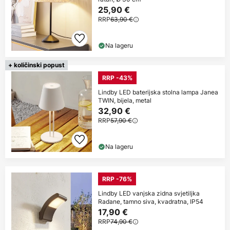
25,90 €
RRP
63,90 €
Na lageru
+ količinski popust
RRP -43%
Lindby LED baterijska stolna lampa Janea
TWIN, bijela, metal
32,90 €
RRP
57,90 €
Na lageru
RRP -76%
Lindby LED vanjska zidna svjetiljka
Radane, tamno siva, kvadratna, IP54
17,90 €
RRP
74,90 €