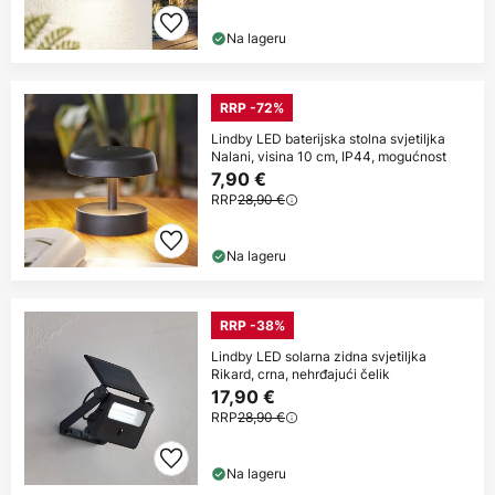
Na lageru
RRP -72%
Lindby LED baterijska stolna svjetiljka
Nalani, visina 10 cm, IP44, mogućnost
7,90 €
RRP
28,90 €
Na lageru
RRP -38%
Lindby LED solarna zidna svjetiljka
Rikard, crna, nehrđajući čelik
17,90 €
RRP
28,90 €
Na lageru