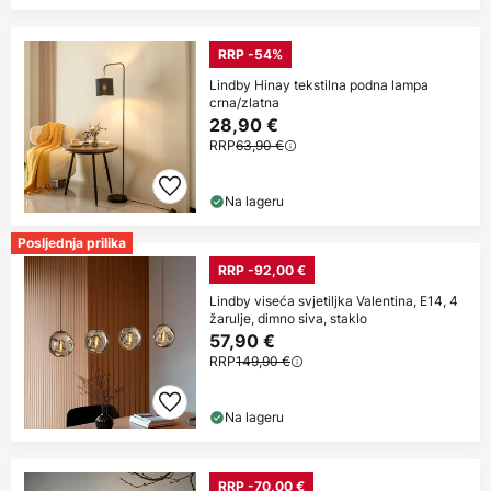
RRP -54%
Lindby Hinay tekstilna podna lampa
crna/zlatna
28,90 €
RRP
63,90 €
Na lageru
Posljednja prilika
RRP -92,00 €
Lindby viseća svjetiljka Valentina, E14, 4
žarulje, dimno siva, staklo
57,90 €
RRP
149,90 €
Na lageru
RRP -70,00 €