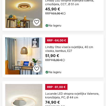
Lindby LED stropna svjetiljka Edenia,
crno/bijela, CCT, Ø 51 cm
45,90 €
RRP
103,90 €
Na lageru
RRP -64,00 €
Lindby Otso viseća svjetiljka, 40 cm
visoka, bambus, E27
51,90 €
RRP
115,90 €
Na lageru
RRP -81,00 €
Lucande LED stropna svjetiljka Valenora,
krom/bijela, PC, Ø 44 cm
74,90 €