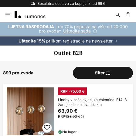
Besplatna dostava za kupnju iznad 69 €
Skip
to
Content
| do 70% popusta na više od 20.000
LJETNA RASPRODAJA
proizvoda*
Uštedite sada
prilikom registracije na newsletter
Uštedite 15%
Outlet B2B
893 proizvoda
filter
RRP -75,00 €
Lindby viseća svjetiljka Valentina, E14, 3
žarulje, dimno siva, staklo
63,90 €
RRP
138,90 €
Na lageru