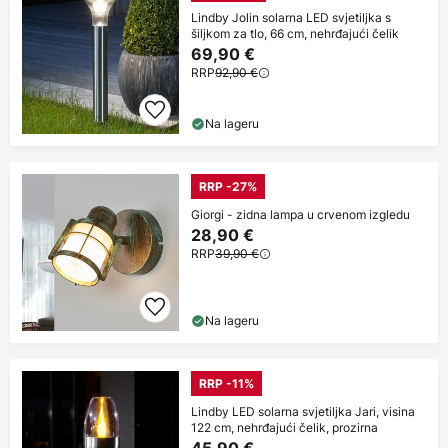
Lindby Jolin solarna LED svjetiljka s
šiljkom za tlo, 66 cm, nehrđajući čelik
69,90 €
RRP
92,90 €
Na lageru
RRP -27%
Giorgi - zidna lampa u crvenom izgledu
28,90 €
RRP
39,90 €
Na lageru
RRP -11%
Lindby LED solarna svjetiljka Jari, visina
122 cm, nehrđajući čelik, prozirna