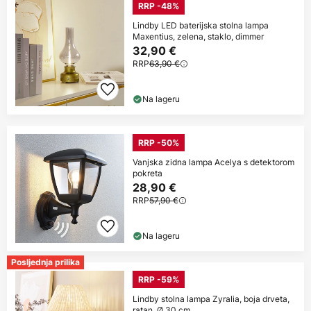
RRP -48%
Lindby LED baterijska stolna lampa
Maxentius, zelena, staklo, dimmer
32,90 €
RRP
63,90 €
Na lageru
RRP -50%
Vanjska zidna lampa Acelya s detektorom
pokreta
28,90 €
RRP
57,90 €
Na lageru
Posljednja prilika
RRP -59%
Lindby stolna lampa Zyralia, boja drveta,
ratan, Ø 30 cm