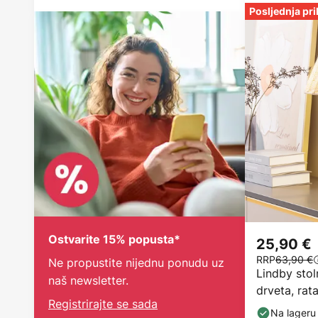
Posljednja pri
Ostvarite 15% popusta*
25,90 €
RRP
63,90 €
Ne propustite nijednu ponudu uz
Lindby stol
naš newsletter.
drveta, rat
Registrirajte se sada
Na lageru