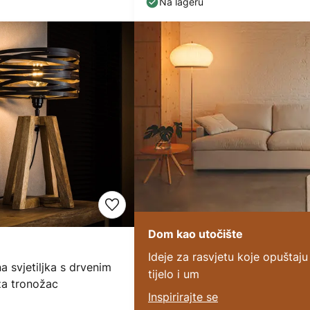
Na lageru
Dom kao utočište
€
Ideje za rasvjetu koje opuštaju
na svjetiljka s drvenim
tijelo i um
za tronožac
Inspirirajte se