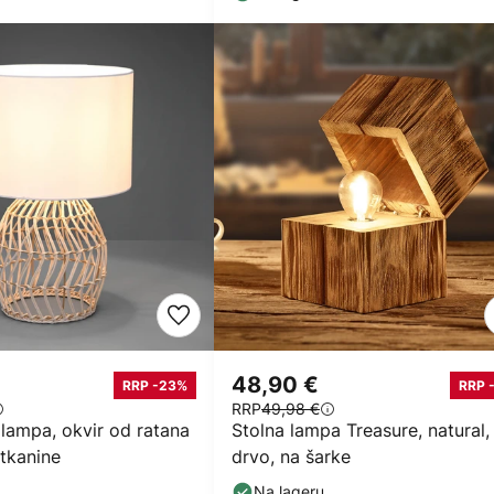
48,90 €
RRP -23%
RRP 
RRP
49,98 €
 lampa, okvir od ratana
Stolna lampa Treasure, natural,
 tkanine
drvo, na šarke
Na lageru