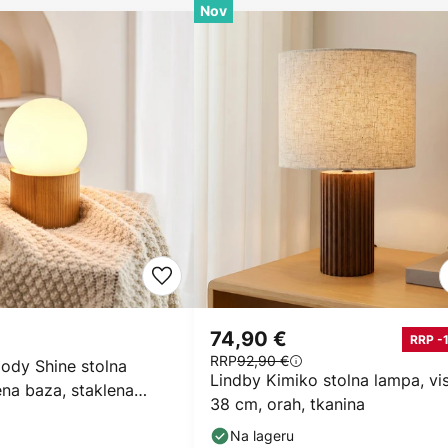
Nov
74,90 €
RRP -
RRP
92,90 €
ody Shine stolna
Lindby Kimiko stolna lampa, vi
na baza, staklena
38 cm, orah, tkanina
Na lageru