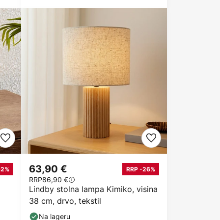
63,90 €
62%
RRP -26%
RRP
86,90 €
d
Lindby stolna lampa Kimiko, visina
38 cm, drvo, tekstil
Na lageru