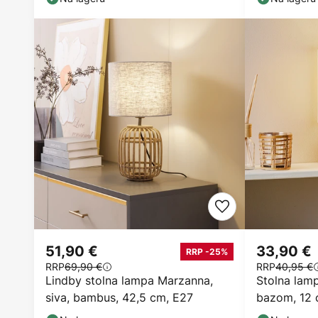
51,90 €
33,90 €
RRP -25%
RRP
69,90 €
RRP
40,95 €
Lindby stolna lampa Marzanna,
Stolna lam
siva, bambus, 42,5 cm, E27
bazom, 12 