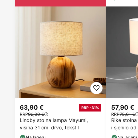
63,90 €
57,90 €
RRP -31%
RRP
92,90 €
RRP
75,61 €
Lindby stolna lampa Mayumi,
Rike stolna
visina 31 cm, drvo, tekstil
i sjenilo od
Na lageru
Na lageru