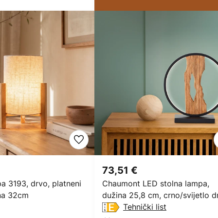
73,51 €
a 3193, drvo, platneni
Chaumont LED stolna lampa,
sina 32cm
dužina 25,8 cm, crno/svijetlo d
Tehnički list