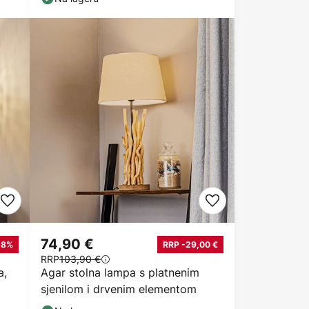
74,90 €
58%
RRP -29,00 €
RRP
103,90 €
a,
Agar stolna lampa s platnenim
sjenilom i drvenim elementom