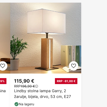
115,90 €
19%
RRP -81,00 €
RRP
196,90 €
sina
Lindby stolna lampa Garry, 2
žarulje, bijela, drvo, 53 cm, E27
Na lageru