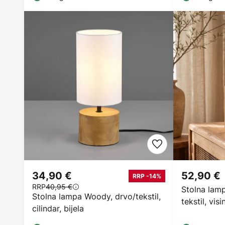
34,90 €
52,90 €
RRP -14%
RRP
40,95 €
Stolna lamp
Stolna lampa Woody, drvo/tekstil,
tekstil, vi
cilindar, bijela