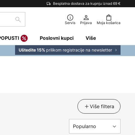
Besplatna dostava za kupnju iznad 69 €
traži
Servis
Prijava
Moja košarica
POPUSTI
Poslovni kupci
Više
prilikom registracije na newsletter
Uštedite 15%
Više filtera