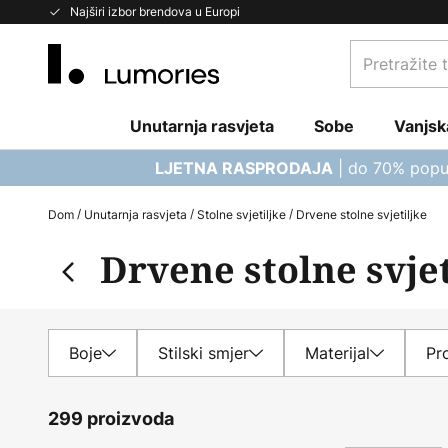
Skip
Najširi izbor brendova u Europi
to
Pretražite
Content
trgovinu...
Unutarnja rasvjeta
Sobe
Vanjsk
| do 70% popu
LJETNA RASPRODAJA
Dom
Unutarnja rasvjeta
Stolne svjetiljke
Drvene stolne svjetiljke
Drvene stolne svjet
Boje
Stilski smjer
Materijal
Pro
299 proizvoda