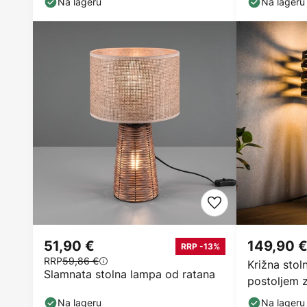
Na lageru
Na lageru
51,90 €
149,90 
RRP -13%
RRP
59,86 €
Križna stol
Slamnata stolna lampa od ratana
postoljem 
Na lageru
Na lageru