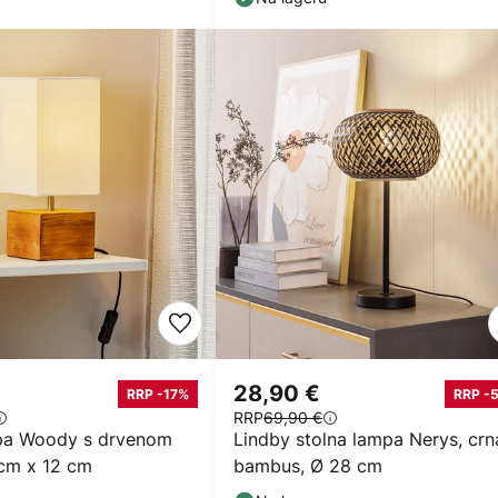
28,90 €
RRP -17%
RRP -
RRP
69,90 €
pa Woody s drvenom
Lindby stolna lampa Nerys, crn
cm x 12 cm
bambus, Ø 28 cm