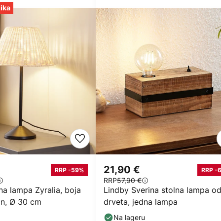
lika
21,90 €
RRP -59%
RRP -
RRP
57,90 €
na lampa Zyralia, boja
Lindby Sverina stolna lampa o
an, Ø 30 cm
drveta, jedna lampa
Na lageru