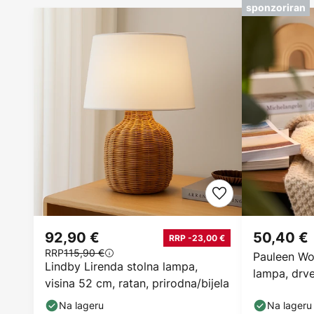
sponzoriran
92,90 €
50,40 €
RRP -23,00 €
RRP
115,90 €
Pauleen Wo
Lindby Lirenda stolna lampa,
lampa, drve
visina 52 cm, ratan, prirodna/bijela
kugla
Na lageru
Na lageru