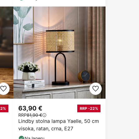
63,90 €
-2%
RRP -22%
RRP
81,90 €
Lindby stolna lampa Yaelle, 50 cm
visoka, ratan, crna, E27
Na lageru