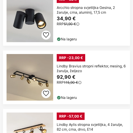
Arcchio stropna svjetiljka Gesina, 2
žarulje, crna, aluminij, 17,5 cm
34,90 €
RRP
51,90 €
Na lageru
RRP -23,00 €
Lindby Bravius stropni reflektor, mesing, 6
žarulja, željezo
92,90 €
RRP
115,90 €
Na lageru
RRP -57,00 €
Lindby Aylis stropna svjetiljka, 4 žarulje,
82 cm, crna, drvo, E14