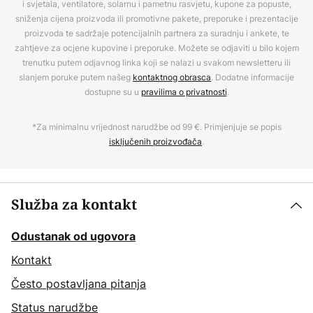
i svjetala, ventilatore, solarnu i pametnu rasvjetu, kupone za popuste,
sniženja cijena proizvoda ili promotivne pakete, preporuke i prezentacije
proizvoda te sadržaje potencijalnih partnera za suradnju i ankete, te
zahtjeve za ocjene kupovine i preporuke. Možete se odjaviti u bilo kojem
trenutku putem odjavnog linka koji se nalazi u svakom newsletteru ili
slanjem poruke putem našeg
kontaktnog obrasca
. Dodatne informacije
dostupne su u
pravilima o privatnosti
.
*Za minimalnu vrijednost narudžbe od 99 €. Primjenjuje se popis
isključenih proizvođača
.
Služba za kontakt
Odustanak od ugovora
Kontakt
Često postavljana pitanja
Status narudžbe