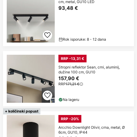
cm, metal, GU10 LED
93,48 €
Rok isporuke: 8 - 12 dana
RRP -13,31 €
Stropni reflektor Sean, crni, aluminij,
dužine 100 cm, GU10
157,90 €
RRP
171,21 €
Na lageru
+ količinski popust
RRP -20%
Arcchio Downlight Olivir, crna, metal, Ø
6cm, GU10, IP44