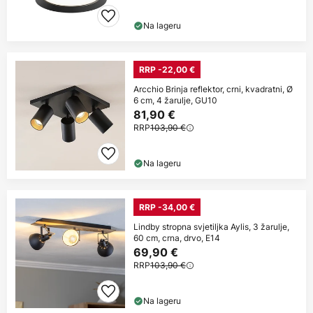
Na lageru
RRP -22,00 €
Arcchio Brinja reflektor, crni, kvadratni, Ø
6 cm, 4 žarulje, GU10
81,90 €
RRP
103,90 €
Na lageru
RRP -34,00 €
Lindby stropna svjetiljka Aylis, 3 žarulje,
60 cm, crna, drvo, E14
69,90 €
RRP
103,90 €
Na lageru