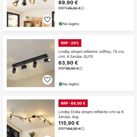
69,90 €
RRP
126,90 €
Na lageru
RRP -26%
Lindby stropni reflektor Joffrey, 70 cm,
crni, 4 žarulje, GU10
63,90 €
RRP
86,90 €
Na lageru
RRP -69,00 €
Lindby Eridia stropni reflektor crni sa 6
žarulja, dug
115,90 €
RRP
184,90 €