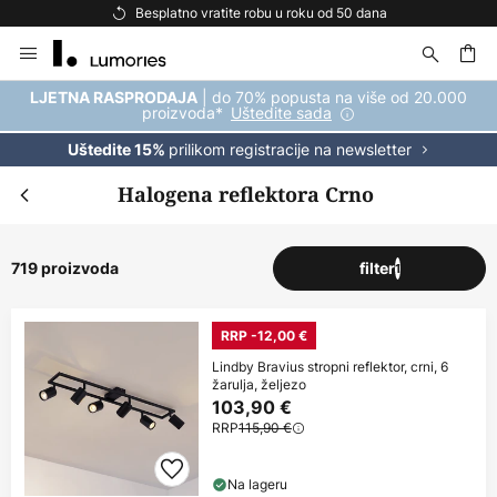
Besplatna dostava za kupnju iznad 69 €
Skip
to
Content
| do 70% popusta na više od 20.000
LJETNA RASPRODAJA
proizvoda*
Uštedite sada
prilikom registracije na newsletter
Uštedite 15%
Halogena reflektora Crno
719 proizvoda
filter
1
RRP -12,00 €
Lindby Bravius stropni reflektor, crni, 6
žarulja, željezo
103,90 €
RRP
115,90 €
Na lageru