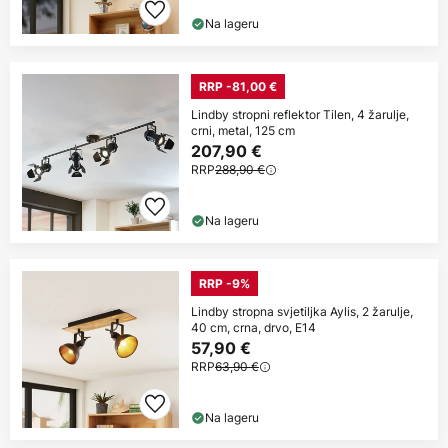
Na lageru
RRP -81,00 €
Lindby stropni reflektor Tilen, 4 žarulje,
crni, metal, 125 cm
207,90 €
RRP
288,90 €
Na lageru
RRP -9%
Lindby stropna svjetiljka Aylis, 2 žarulje,
40 cm, crna, drvo, E14
57,90 €
RRP
63,90 €
Na lageru