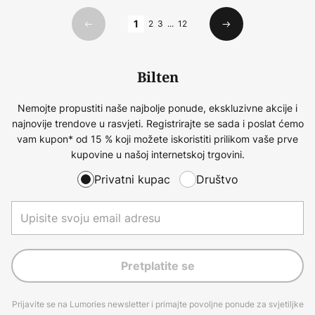
Stranica
1
2
3
...
12
Prethodno
Sljedeći
Bilten
Nemojte propustiti naše najbolje ponude, ekskluzivne akcije i
najnovije trendove u rasvjeti. Registrirajte se sada i poslat ćemo
vam kupon* od 15 % koji možete iskoristiti prilikom vaše prve
kupovine u našoj internetskoj trgovini.
Privatni kupac
Društvo
Pretplatite se
Prijavite se na Lumories newsletter i primajte povoljne ponude za svjetiljke