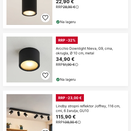
22,90 €
RRP
28,90 €
Na lageru
RRP -32%
Arcchio Downlight Nieva, G9, crna,
okrugla, Ø 10 cm, metal
34,90 €
RRP
51,90 €
Na lageru
RRP -23,00 €
Lindby stropni reflektor Joffrey, 116 cm,
crni, 6 žarulja, GU10
115,90 €
RRP
138,90 €