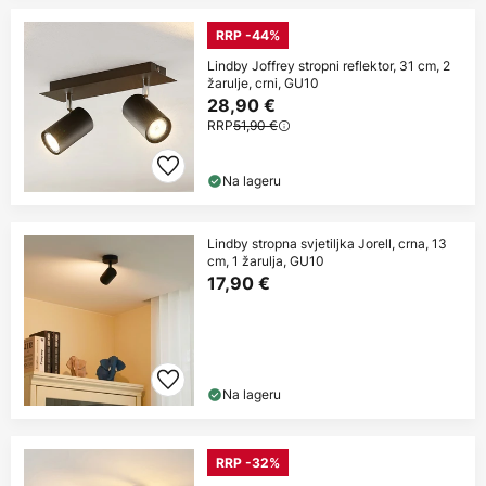
RRP -44%
Lindby Joffrey stropni reflektor, 31 cm, 2
žarulje, crni, GU10
28,90 €
RRP
51,90 €
Na lageru
Lindby stropna svjetiljka Jorell, crna, 13
cm, 1 žarulja, GU10
17,90 €
Na lageru
RRP -32%