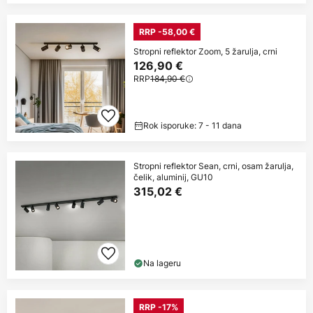
RRP -58,00 €
Stropni reflektor Zoom, 5 žarulja, crni
126,90 €
RRP
184,90 €
Rok isporuke: 7 - 11 dana
Stropni reflektor Sean, crni, osam žarulja,
čelik, aluminij, GU10
315,02 €
Na lageru
RRP -17%