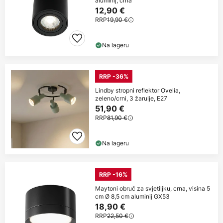
aluminij, crna
12,90 €
RRP
19,90 €
Na lageru
RRP -36%
Lindby stropni reflektor Ovelia,
zeleno/crni, 3 žarulje, E27
51,90 €
RRP
81,90 €
Na lageru
RRP -16%
Maytoni obruč za svjetiljku, crna, visina 5
cm Ø 8,5 cm aluminij GX53
18,90 €
RRP
22,50 €