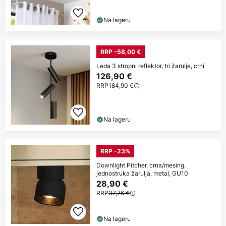
Na lageru
RRP -58,00 €
Leda 3 stropni reflektor, tri žarulje, crni
126,90 €
RRP
184,90 €
Na lageru
RRP -23%
Downlight Pitcher, crna/mesing,
jednostruka žarulja, metal, GU10
28,90 €
RRP
37,76 €
Na lageru