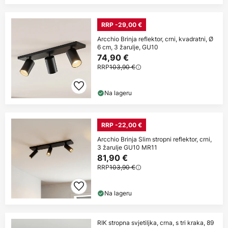
RRP -29,00 €
Arcchio Brinja reflektor, crni, kvadratni, Ø
6 cm, 3 žarulje, GU10
74,90 €
RRP
103,90 €
Na lageru
RRP -22,00 €
Arcchio Brinja Slim stropni reflektor, crni,
3 žarulje GU10 MR11
81,90 €
RRP
103,90 €
Na lageru
RIK stropna svjetiljka, crna, s tri kraka, 89