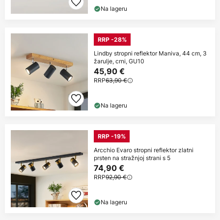
Na lageru
RRP -28%
Lindby stropni reflektor Maniva, 44 cm, 3
žarulje, crni, GU10
45,90 €
RRP
63,90 €
Na lageru
RRP -19%
Arcchio Evaro stropni reflektor zlatni
prsten na stražnjoj strani s 5
74,90 €
RRP
92,90 €
Na lageru