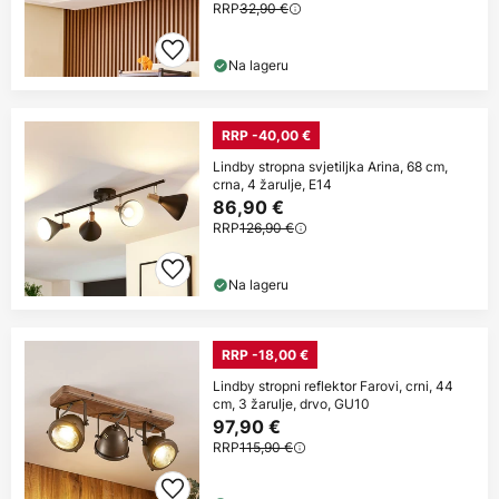
RRP
32,90 €
Na lageru
RRP -40,00 €
Lindby stropna svjetiljka Arina, 68 cm,
crna, 4 žarulje, E14
86,90 €
RRP
126,90 €
Na lageru
RRP -18,00 €
Lindby stropni reflektor Farovi, crni, 44
cm, 3 žarulje, drvo, GU10
97,90 €
RRP
115,90 €