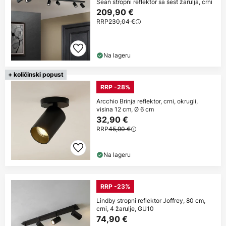
Sean stropni reflektor sa šest žarulja, crni
209,90 €
RRP
230,04 €
Na lageru
+ količinski popust
RRP -28%
Arcchio Brinja reflektor, crni, okrugli,
visina 12 cm, Ø 6 cm
32,90 €
RRP
45,90 €
Na lageru
RRP -23%
Lindby stropni reflektor Joffrey, 80 cm,
crni, 4 žarulje, GU10
74,90 €