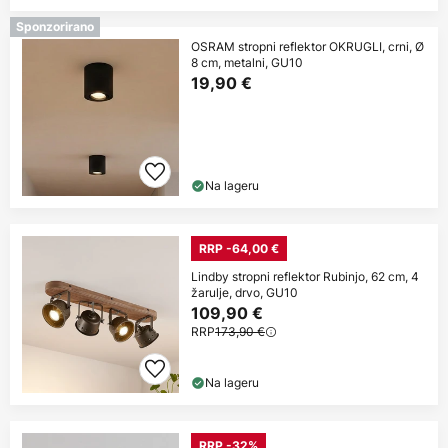
Sponzorirano
OSRAM stropni reflektor OKRUGLI, crni, Ø
8 cm, metalni, GU10
19,90 €
Na lageru
RRP -64,00 €
Lindby stropni reflektor Rubinjo, 62 cm, 4
žarulje, drvo, GU10
109,90 €
RRP
173,90 €
Na lageru
RRP -32%