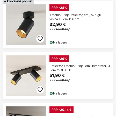
+ količinski popust
RRP -28%
Arcchio Brinja reflektor, crni, okrugli,
visina 13 cm, Ø 6 cm
32,90 €
RRP
45,90 €
Na lageru
RRP -29%
Reflektor Arcchio Brinja, crni, kvadratni, Ø
6cm, 2-sl., GU10
51,90 €
RRP
73,90 €
Na lageru
RRP -20,14 €