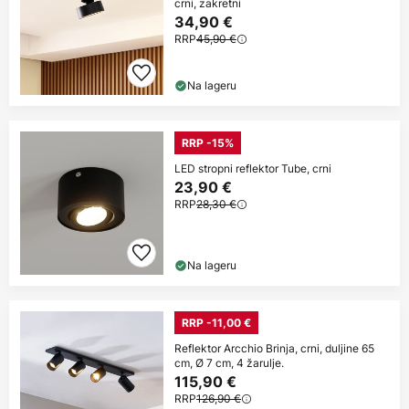
crni, zakretni
34,90 €
RRP
45,90 €
Na lageru
RRP -15%
LED stropni reflektor Tube, crni
23,90 €
RRP
28,30 €
Na lageru
RRP -11,00 €
Reflektor Arcchio Brinja, crni, duljine 65
cm, Ø 7 cm, 4 žarulje.
115,90 €
RRP
126,90 €