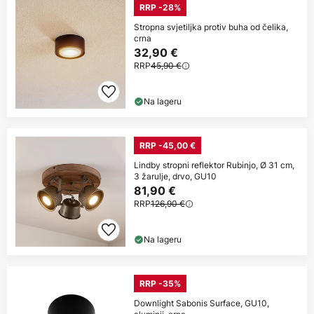
RRP -28%
Stropna svjetiljka protiv buha od čelika,
crna
32,90 €
RRP
45,90 €
Na lageru
RRP -45,00 €
Lindby stropni reflektor Rubinjo, Ø 31 cm,
3 žarulje, drvo, GU10
81,90 €
RRP
126,90 €
Na lageru
RRP -35%
Downlight Sabonis Surface, GU10,