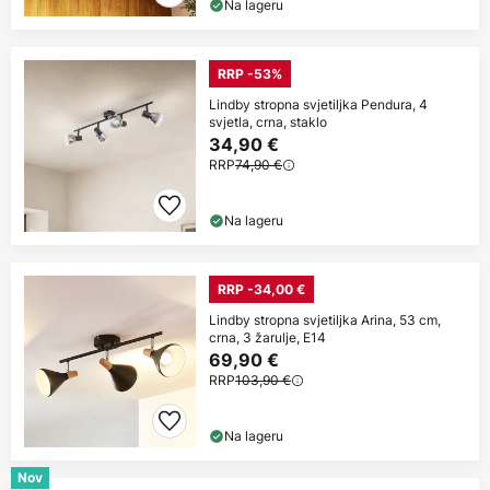
Na lageru
RRP -53%
Lindby stropna svjetiljka Pendura, 4
svjetla, crna, staklo
34,90 €
RRP
74,90 €
Na lageru
RRP -34,00 €
Lindby stropna svjetiljka Arina, 53 cm,
crna, 3 žarulje, E14
69,90 €
RRP
103,90 €
Na lageru
Nov