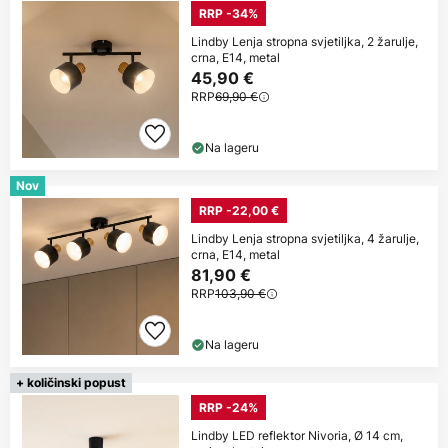
RRP -34%
Lindby Lenja stropna svjetiljka, 2 žarulje,
crna, E14, metal
45,90 €
RRP
69,90 €
Na lageru
Nov
RRP -22,00 €
Lindby Lenja stropna svjetiljka, 4 žarulje,
crna, E14, metal
81,90 €
RRP
103,90 €
Na lageru
+ količinski popust
RRP -24%
Lindby LED reflektor Nivoria, Ø 14 cm,