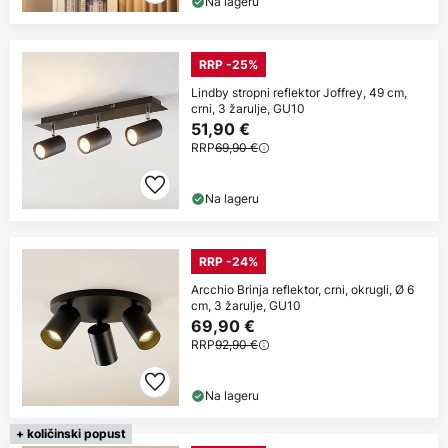
Na lageru
RRP -25%
Lindby stropni reflektor Joffrey, 49 cm,
crni, 3 žarulje, GU10
51,90 €
RRP
69,90 €
Na lageru
RRP -24%
Arcchio Brinja reflektor, crni, okrugli, Ø 6
cm, 3 žarulje, GU10
69,90 €
RRP
92,90 €
Na lageru
+ količinski popust