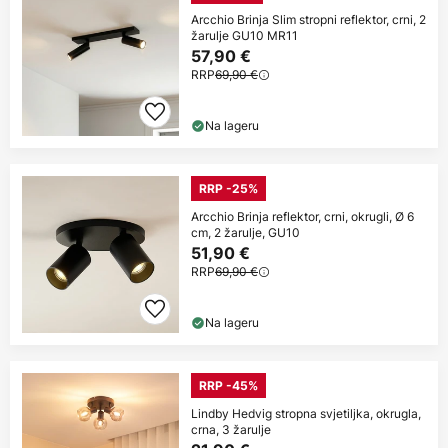
Arcchio Brinja Slim stropni reflektor, crni, 2
žarulje GU10 MR11
57,90 €
RRP
69,90 €
Na lageru
RRP -25%
Arcchio Brinja reflektor, crni, okrugli, Ø 6
cm, 2 žarulje, GU10
51,90 €
RRP
69,90 €
Na lageru
RRP -45%
Lindby Hedvig stropna svjetiljka, okrugla,
crna, 3 žarulje