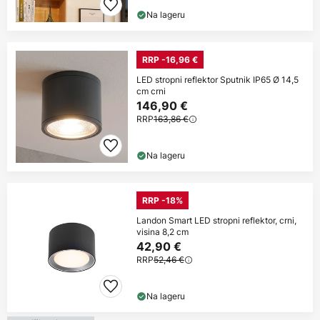
Na lageru
RRP -16,96 €
LED stropni reflektor Sputnik IP65 Ø 14,5
cm crni
146,90 €
RRP
163,86 €
Na lageru
RRP -18%
Landon Smart LED stropni reflektor, crni,
visina 8,2 cm
42,90 €
RRP
52,46 €
Na lageru