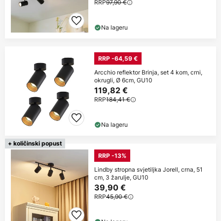
RRP
97,90 €
Na lageru
RRP -64,59 €
Arcchio reflektor Brinja, set 4 kom, crni,
okrugli, Ø 6cm, GU10
119,82 €
RRP
184,41 €
Na lageru
+ količinski popust
RRP -13%
Lindby stropna svjetiljka Jorell, crna, 51
cm, 3 žarulje, GU10
39,90 €
RRP
45,90 €