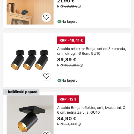
21,90 €
RRP
39,90 €
Na lageru
RRP -48,41 €
Arcchio reflektor Brinja, set od 3 komada,
crni, okrugli, Ø 6cm, GU10
89,89 €
RRP
138,30 €
Na lageru
+ količinski popust
RRP -12%
Arcchio Brinja reflektor, crni, kvadratni, Ø
6 cm, jedna žarulja, GU10
34,90 €
RRP
39,90 €