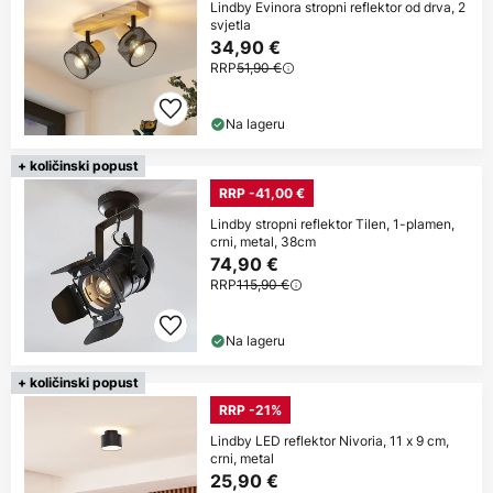
Lindby Evinora stropni reflektor od drva, 2
svjetla
34,90 €
RRP
51,90 €
Na lageru
+ količinski popust
RRP -41,00 €
Lindby stropni reflektor Tilen, 1-plamen,
crni, metal, 38cm
74,90 €
RRP
115,90 €
Na lageru
+ količinski popust
RRP -21%
Lindby LED reflektor Nivoria, 11 x 9 cm,
crni, metal
25,90 €