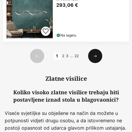
293,06 €
Na lageru
Stranica
1
2
3
...
22
Prethodno
Sljedeći
Zlatne visilice
Koliko visoko zlatne visilice trebaju biti
postavljene iznad stola u blagovaonici?
Viseće svjetiljke su obješene na način da možete u
potpunosti vidjeti drugu osobu, a da istovremeno ne
postoji opasnost od udarca glavom prilikom ustajanja.