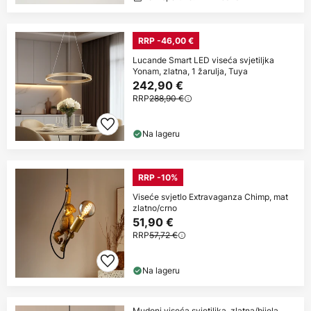
RRP -46,00 €
Lucande Smart LED viseća svjetiljka
Yonam, zlatna, 1 žarulja, Tuya
242,90 €
RRP
288,90 €
Na lageru
RRP -10%
Viseće svjetlo Extravaganza Chimp, mat
zlatno/crno
51,90 €
RRP
57,72 €
Na lageru
Mudoni viseća svjetiljka, zlatna/bijela,