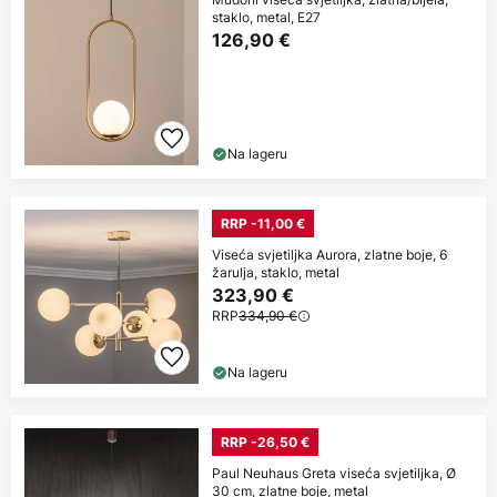
staklo, metal, E27
126,90 €
Na lageru
RRP -11,00 €
Viseća svjetiljka Aurora, zlatne boje, 6
žarulja, staklo, metal
323,90 €
RRP
334,90 €
Na lageru
RRP -26,50 €
Paul Neuhaus Greta viseća svjetiljka, Ø
30 cm, zlatne boje, metal