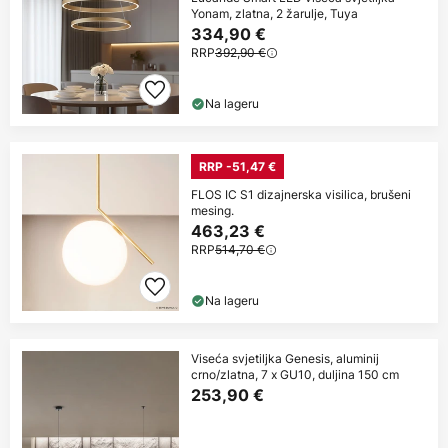
Yonam, zlatna, 2 žarulje, Tuya
334,90 €
RRP
392,90 €
Na lageru
RRP -51,47 €
FLOS IC S1 dizajnerska visilica, brušeni
mesing.
463,23 €
RRP
514,70 €
Na lageru
Viseća svjetiljka Genesis, aluminij
crno/zlatna, 7 x GU10, duljina 150 cm
253,90 €