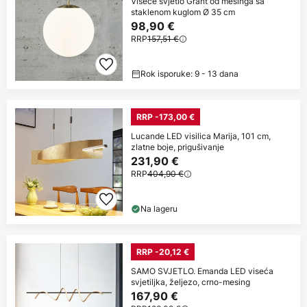
Viseće svjetlo Grant od mesinga sa
staklenom kuglom Ø 35 cm
98,90 €
RRP
157,51 €
Rok isporuke: 9 - 13 dana
RRP -173,00 €
Lucande LED visilica Marija, 101 cm,
zlatne boje, prigušivanje
231,90 €
RRP
404,90 €
Na lageru
RRP -20,12 €
SAMO SVJETLO. Emanda LED viseća
svjetiljka, željezo, crno-mesing
167,90 €