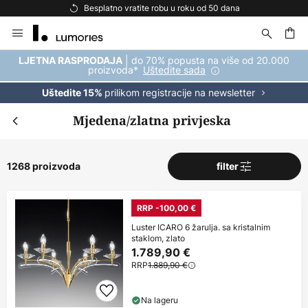
Besplatna dostava za kupnju iznad 69 €
Skip
to
Content
| do 70% popusta na više od 20.000
LJETNA RASPRODAJA
proizvoda*
Uštedite sada
prilikom registracije na newsletter
Uštedite 15%
Mjedena/zlatna privjeska
1268 proizvoda
filter
RRP -100,00 €
Luster ICARO 6 žarulja. sa kristalnim
staklom, zlato
1.789,90 €
RRP
1.889,90 €
Na lageru