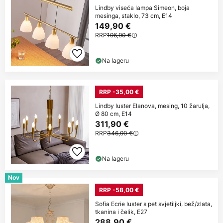
Lindby viseća lampa Simeon, boja
mesinga, staklo, 73 cm, E14
149,90 €
RRP
196,90 €
Na lageru
RRP -35,00 €
Lindby luster Elanova, mesing, 10 žarulja,
Ø 80 cm, E14
311,90 €
RRP
346,90 €
Na lageru
Nov
RRP -58,00 €
Sofia Ecrie luster s pet svjetiljki, bež/zlata,
tkanina i čelik, E27
288,90 €