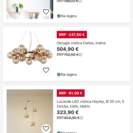
RRP
188,02 €
Na lageru
RRP -247,60 €
Okrugla visilica Dallas, zlatna
504,90 €
RRP
752,50 €
Na lageru
RRP -81,00 €
Lucande LED visilica Hayley, Ø 30 cm, 5
žarulja, zlato, staklo
323,90 €
RRP
404,90 €
Na lageru