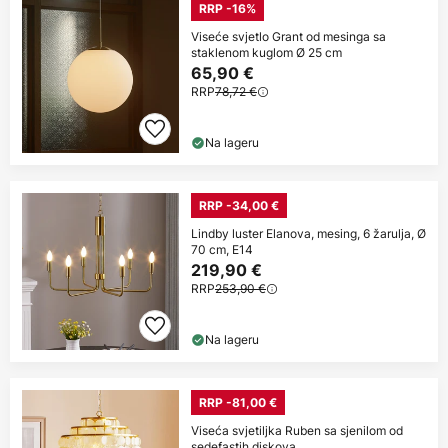
RRP -16%
Viseće svjetlo Grant od mesinga sa
staklenom kuglom Ø 25 cm
65,90 €
RRP
78,72 €
Na lageru
RRP -34,00 €
Lindby luster Elanova, mesing, 6 žarulja, Ø
70 cm, E14
219,90 €
RRP
253,90 €
Na lageru
RRP -81,00 €
Viseća svjetiljka Ruben sa sjenilom od
sedefastih diskova