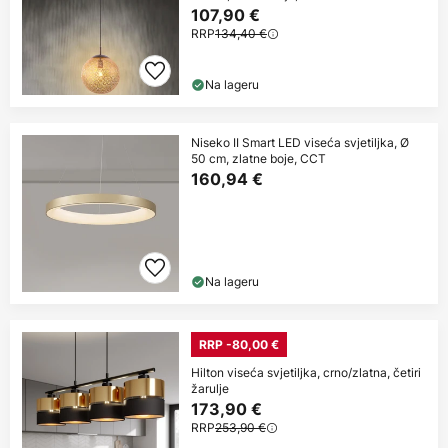
107,90 €
RRP
134,40 €
Na lageru
Niseko II Smart LED viseća svjetiljka, Ø
50 cm, zlatne boje, CCT
160,94 €
Na lageru
RRP -80,00 €
Hilton viseća svjetiljka, crno/zlatna, četiri
žarulje
173,90 €
RRP
253,90 €