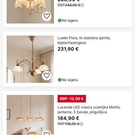
RRP
346,90 €
Na lageru
Luster Flora, tri staklena sjenila,
bijela/mesingana
231,90 €
Na lageru
RRP -12,00 €
Lucande LED viseća svjetiljka Martis,
jantarna, 3 žarulje, prigušljiva
184,90 €
RRP
196,90 €