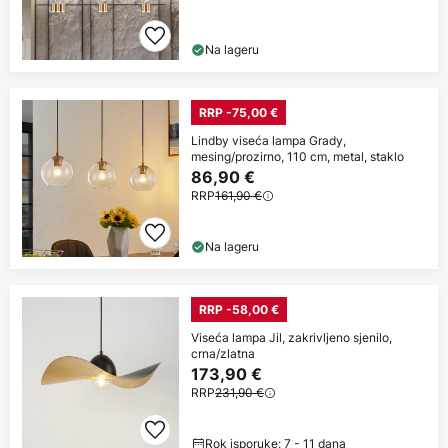
Na lageru
RRP -75,00 €
Lindby viseća lampa Grady,
mesing/prozirno, 110 cm, metal, staklo
86,90 €
RRP
161,90 €
Na lageru
RRP -58,00 €
Viseća lampa Jil, zakrivljeno sjenilo,
crna/zlatna
173,90 €
RRP
231,90 €
Rok isporuke: 7 - 11 dana