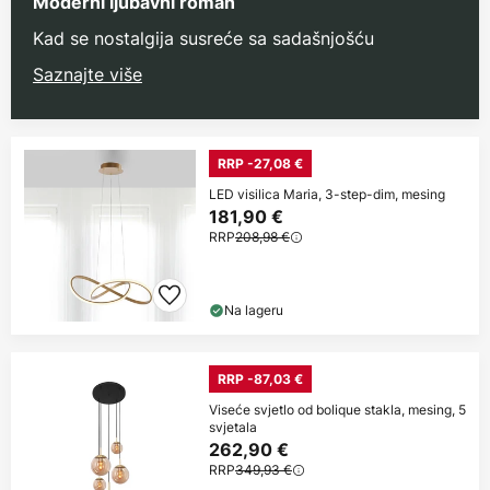
Moderni ljubavni roman
Kad se nostalgija susreće sa sadašnjošću
Saznajte više
RRP -27,08 €
LED visilica Maria, 3-step-dim, mesing
181,90 €
RRP
208,98 €
Na lageru
RRP -87,03 €
Viseće svjetlo od bolique stakla, mesing, 5
svjetala
262,90 €
RRP
349,93 €