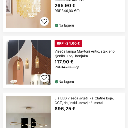
265,90 €
RRP
346,90 €
Na lageru
RRP -24,60 €
Viseća lampa Maytoni Antic, stakleno
sjenilo u boji konjaka
117,90 €
RRP
142,50 €
Na lageru
Lia LED viseća svjetiljka, zlatne boje,
CCT, daljinski upravljač, metal
696,25 €