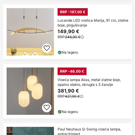
RRP -197,00 €
Lucande LED visilica Marija, 91 cm, zlatne
boje, prigušivanje
149,90 €
RRP
346,90 €
Na lageru
RRP -46,00 €
Viseća lampa Alias, metal zlatne boje,
opalno staklo, okrugla s 3 žarulje
381,90 €
RRP
427,90 €
Na lageru
Paul Neuhaus Q-Swing viseća lampa,
antracit/mjed