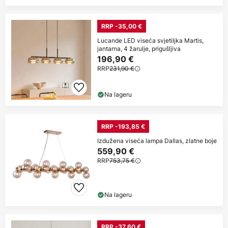
RRP -35,00 €
Lucande LED viseća svjetiljka Martis,
jantarna, 4 žarulje, prigušljiva
196,90 €
RRP
231,90 €
Na lageru
RRP -193,85 €
Izdužena viseća lampa Dallas, zlatne boje
559,90 €
RRP
753,75 €
Na lageru
RRP -37,60 €