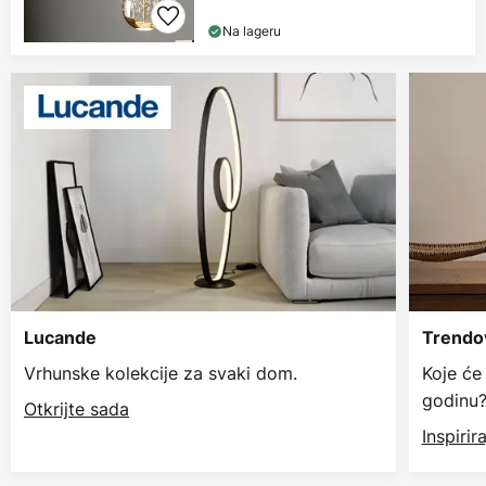
Na lageru
Lucande
Trendov
Vrhunske kolekcije za svaki dom.
Koje će
godinu
Otkrijte sada
Inspiri