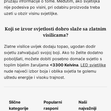
pružaju informacije o tome. Međutim, ako svjetiljka
nije podesiva po visini, pri odabiru proizvoda treba
uzeti u obzir visinu svjetiljke.
Koji se izvor svjetlosti dobro slaže sa zlatnim
visilicama?
Zlatne visilice uvijek dodaju topao, ugodan dodir
svjetlu zahvaljujući svojoj boji. Ako to želite dodatno
poboljšati, možete dobiti posebno domaće svjetlo s
toplim bijelim žaruljama
.
LED svjetiljke
<3300 Kelvina
nude najveći izbor boja i oblika svjetla te golemu
uštedu energije i visoku trajnost.
Slične
Popularni
Naši
kategorije
rasponi
najvažniji