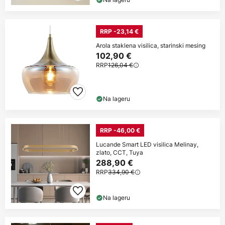
RRP -23,14 €
Arola staklena visilica, starinski mesing
102,90 €
RRP
126,04 €
Na lageru
RRP -46,00 €
Lucande Smart LED visilica Melinay,
zlato, CCT, Tuya
288,90 €
RRP
334,90 €
Na lageru