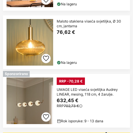
Na lageru
Maloto staklena viseća svjetiljka, Ø 30
cm, jantarna
76,62 €
Na lageru
Sponzorirano
RRP -70,28 €
UMAGE LED viseća svjetiljka Audrey
LINEAR, mesing, 118 cm, 4 žarulje.
632,45 €
RRP
702,73 €
Rok isporuke: 9 - 13 dana