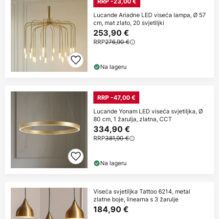
RRP -23,00 €
Lucande Ariadne LED viseća lampa, Ø 57
cm, mat zlato, 20 svjetiljki
253,90 €
RRP
276,90 €
Na lageru
RRP -47,00 €
Lucande Yonam LED viseća svjetiljka, Ø
80 cm, 1 žarulja, zlatna, CCT
334,90 €
RRP
381,90 €
Na lageru
Viseća svjetiljka Tattoo 6214, metal
zlatne boje, linearna s 3 žarulje
184,90 €