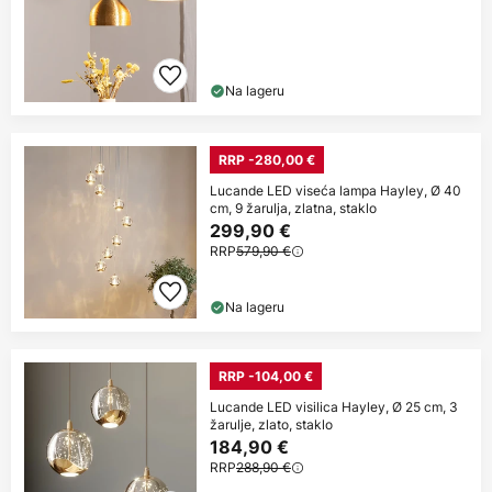
Na lageru
RRP -280,00 €
Lucande LED viseća lampa Hayley, Ø 40
cm, 9 žarulja, zlatna, staklo
299,90 €
RRP
579,90 €
Na lageru
RRP -104,00 €
Lucande LED visilica Hayley, Ø 25 cm, 3
žarulje, zlato, staklo
184,90 €
RRP
288,90 €