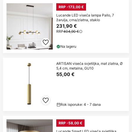
RRP -173,00 €
Lucande LED viseća lampa Pallo, 7
žarulja, crna/zlatna, staklo
231,90 €
RRP
404,90 €
Na lageru
ARTISAN viseća svjetiljka, mat zlatna, Ø
5,4 cm, metalna, GU10
55,00 €
Rok isporuke: 4 - 7 dana
RRP -58,00 €
Lucande Smart LED viseća svjetiljka