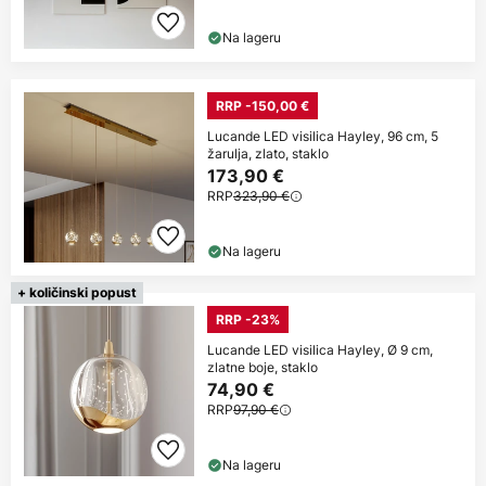
Na lageru
RRP -150,00 €
Lucande LED visilica Hayley, 96 cm, 5
žarulja, zlato, staklo
173,90 €
RRP
323,90 €
Na lageru
+ količinski popust
RRP -23%
Lucande LED visilica Hayley, Ø 9 cm,
zlatne boje, staklo
74,90 €
RRP
97,90 €
Na lageru