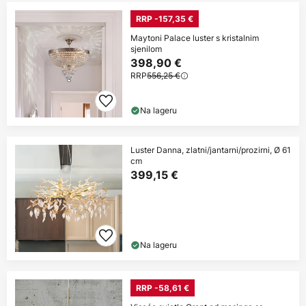
RRP -157,35 €
Maytoni Palace luster s kristalnim
sjenilom
398,90 €
RRP
556,25 €
Na lageru
Luster Danna, zlatni/jantarni/prozirni, Ø 61
cm
399,15 €
Na lageru
RRP -58,61 €