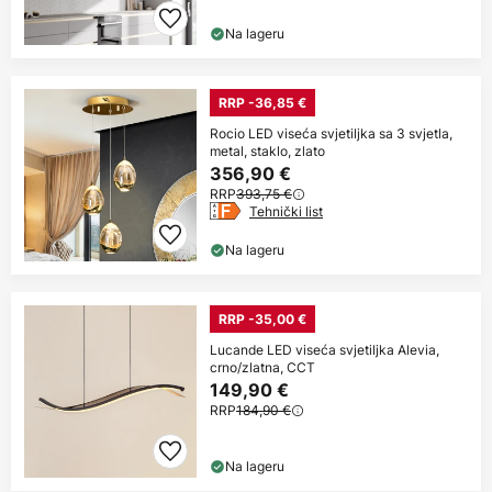
Na lageru
RRP -36,85 €
Rocio LED viseća svjetiljka sa 3 svjetla,
metal, staklo, zlato
356,90 €
RRP
393,75 €
Tehnički list
Na lageru
RRP -35,00 €
Lucande LED viseća svjetiljka Alevia,
crno/zlatna, CCT
149,90 €
RRP
184,90 €
Na lageru