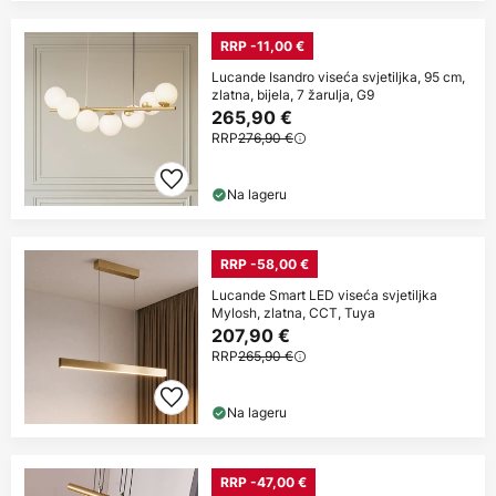
RRP -11,00 €
Lucande Isandro viseća svjetiljka, 95 cm,
zlatna, bijela, 7 žarulja, G9
265,90 €
RRP
276,90 €
Na lageru
RRP -58,00 €
Lucande Smart LED viseća svjetiljka
Mylosh, zlatna, CCT, Tuya
207,90 €
RRP
265,90 €
Na lageru
RRP -47,00 €