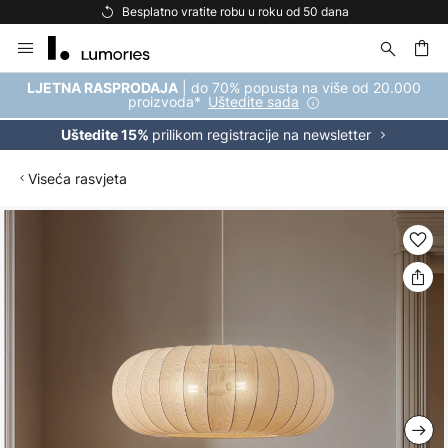
Besplatno vratite robu u roku od 50 dana
Skip
to
Content
| do 70% popusta na više od 20.000
LJETNA RASPRODAJA
proizvoda*
Uštedite sada
prilikom registracije na newsletter
Uštedite 15%
Viseća rasvjeta
Skip
to
the
end
of
the
images
gallery