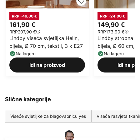
RRP -46,00 €
RRP -24,00 €
161,90 €
149,90 €
RRP
207,90 €
RRP
173,90 €
Lindby viseća svjetiljka Helin,
Lindby stropna svj
bijela, Ø 70 cm, tekstil, 3 x E27
bijela, Ø 60 cm, te
Na lageru
Na lageru
Idi na proizvod
Idi na pr
Slične kategorije
Viseće svjetiljke za blagovaonicu yes
Viseća rasvjeta tkanin