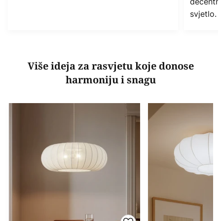
decentn
svjetlo.
Više ideja za rasvjetu koje donose
harmoniju i snagu