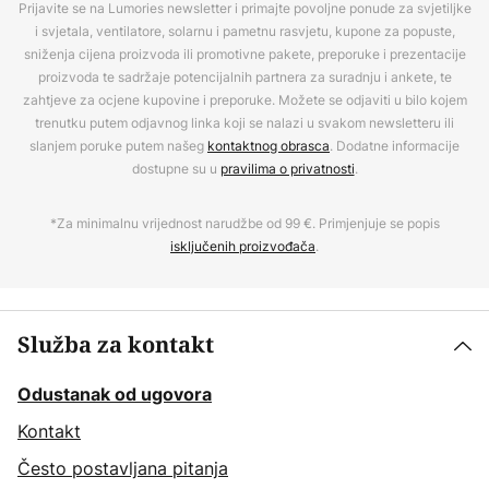
Prijavite se na Lumories newsletter i primajte povoljne ponude za svjetiljke
i svjetala, ventilatore, solarnu i pametnu rasvjetu, kupone za popuste,
sniženja cijena proizvoda ili promotivne pakete, preporuke i prezentacije
proizvoda te sadržaje potencijalnih partnera za suradnju i ankete, te
zahtjeve za ocjene kupovine i preporuke. Možete se odjaviti u bilo kojem
trenutku putem odjavnog linka koji se nalazi u svakom newsletteru ili
slanjem poruke putem našeg
kontaktnog obrasca
. Dodatne informacije
dostupne su u
pravilima o privatnosti
.
*Za minimalnu vrijednost narudžbe od 99 €. Primjenjuje se popis
isključenih proizvođača
.
Služba za kontakt
Odustanak od ugovora
Kontakt
Često postavljana pitanja