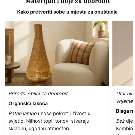
Materijali i boje za dobrobit
Kako pretvoriti sobe u mjesta za opuštanje
Prirodni oblici za dobrobit
Umirujuć
vrijeme
Organska lakoća
Blaga ne
Ratan lampe
unose pokret i živost u
svjetlo. Njihovi topli tonovi stvaraju
Bež
djel
skladnu, ugodnu atmosferu.
Kombini