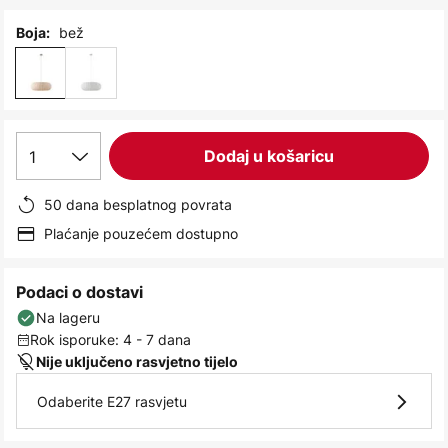
images
gallery
bež
Boja:
1
Dodaj u košaricu
50 dana besplatnog povrata
Plaćanje pouzećem dostupno
Podaci o dostavi
Na lageru
Rok isporuke: 4 - 7 dana
Nije uključeno rasvjetno tijelo
Odaberite E27 rasvjetu