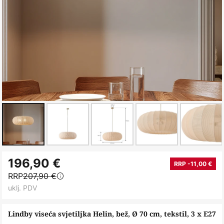
Skip
196,90 €
to
RRP -11,00 €
RRP
207,90 €
the
uklj. PDV
beginning
of
Lindby viseća svjetiljka Helin, bež, Ø 70 cm, tekstil, 3 x E27
the