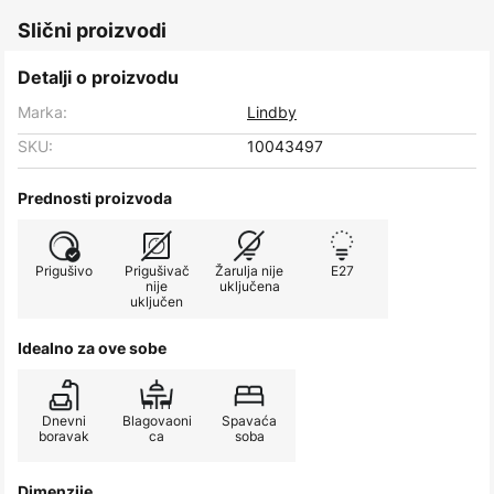
Slični proizvodi
Detalji o proizvodu
Marka:
Lindby
SKU:
10043497
Prednosti proizvoda
Prigušivo
Prigušivač
Žarulja nije
E27
nije
uključena
uključen
Idealno za ove sobe
Dnevni
Blagovaoni
Spavaća
boravak
ca
soba
Dimenzije