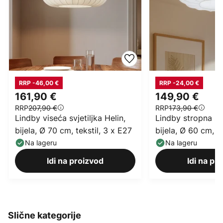
RRP -46,00 €
RRP -24,00 €
161,90 €
149,90 €
RRP
207,90 €
RRP
173,90 €
Lindby viseća svjetiljka Helin,
Lindby stropna svj
bijela, Ø 70 cm, tekstil, 3 x E27
bijela, Ø 60 cm, te
Na lageru
Na lageru
Idi na proizvod
Idi na pr
Slične kategorije