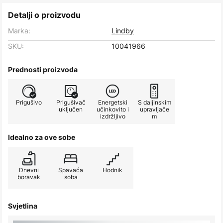
Detalji o proizvodu
Marka:
Lindby
SKU:
10041966
Prednosti proizvoda
Prigušivo
Prigušivač
Energetski
S daljinskim
uključen
učinkovito i
upravljače
izdržljivo
m
Idealno za ove sobe
Dnevni
Spavaća
Hodnik
boravak
soba
Svjetlina