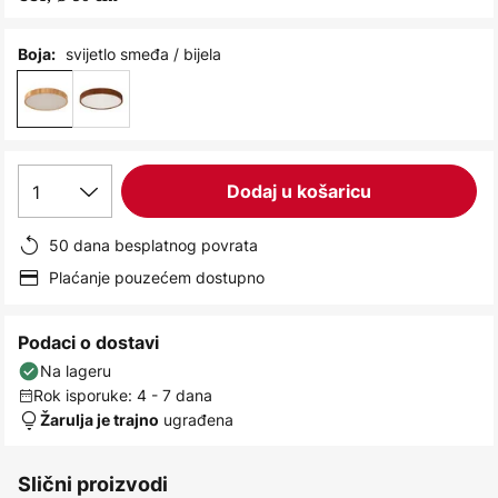
images
gallery
svijetlo smeđa / bijela
Boja:
1
Dodaj u košaricu
50 dana besplatnog povrata
Plaćanje pouzećem dostupno
Podaci o dostavi
Na lageru
Rok isporuke: 4 - 7 dana
ugrađena
Žarulja je trajno
Slični proizvodi