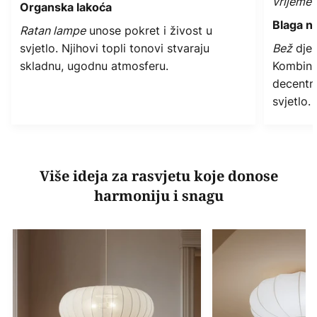
vrijeme
Organska lakoća
Blaga ne
Ratan lampe
unose pokret i živost u
svjetlo. Njihovi topli tonovi stvaraju
Bež
djel
skladnu, ugodnu atmosferu.
Kombini
decentn
svjetlo.
Više ideja za rasvjetu koje donose
harmoniju i snagu