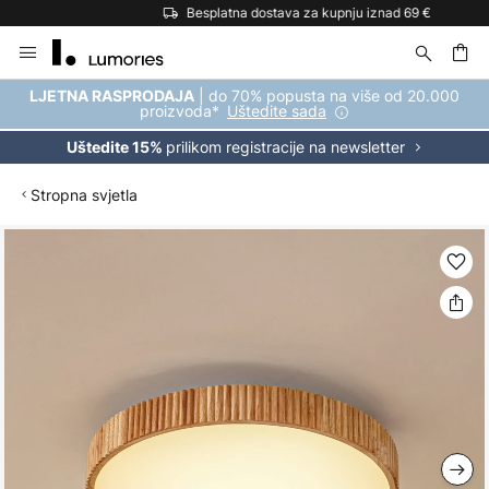
Besplatna dostava za kupnju iznad 69 €
Skip
to
Content
| do 70% popusta na više od 20.000
LJETNA RASPRODAJA
proizvoda*
Uštedite sada
prilikom registracije na newsletter
Uštedite 15%
Stropna svjetla
Skip
to
the
end
of
the
images
gallery