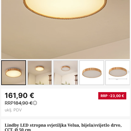
Skip
161,90 €
to
RRP -23,00 €
RRP
184,90 €
the
uklj. PDV
beginning
of
Lindby LED stropna svjetiljka Velua, bijela/svijetlo drvo,
the
CCT, Ø 50 cm