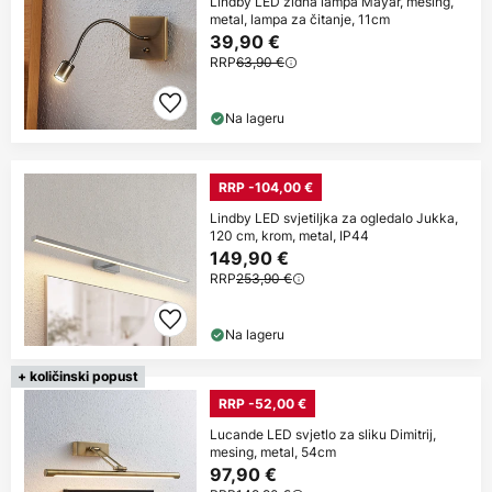
Lindby LED zidna lampa Mayar, mesing,
metal, lampa za čitanje, 11cm
39,90 €
RRP
63,90 €
Na lageru
RRP -104,00 €
Lindby LED svjetiljka za ogledalo Jukka,
120 cm, krom, metal, IP44
149,90 €
RRP
253,90 €
Na lageru
+ količinski popust
RRP -52,00 €
Lucande LED svjetlo za sliku Dimitrij,
mesing, metal, 54cm
97,90 €