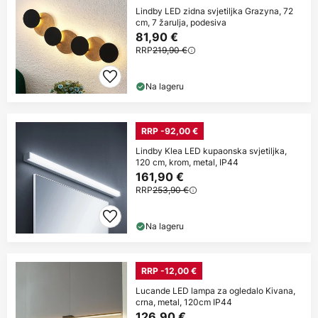
Lindby LED zidna svjetiljka Grazyna, 72
cm, 7 žarulja, podesiva
81,90 €
RRP
219,90 €
Na lageru
RRP -92,00 €
Lindby Klea LED kupaonska svjetiljka,
120 cm, krom, metal, IP44
161,90 €
RRP
253,90 €
Na lageru
RRP -12,00 €
Lucande LED lampa za ogledalo Kivana,
crna, metal, 120cm IP44
126,90 €