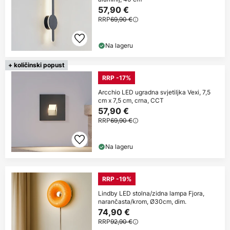
57,90 €
RRP
69,90 €
Na lageru
+ količinski popust
RRP -17%
Arcchio LED ugradna svjetiljka Vexi, 7,5
cm x 7,5 cm, crna, CCT
57,90 €
RRP
69,90 €
Na lageru
RRP -19%
Lindby LED stolna/zidna lampa Fjora,
narančasta/krom, Ø30cm, dim.
74,90 €
RRP
92,90 €