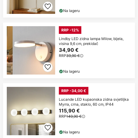
Na lageru
RRP -12%
Lindby LED zidna lampa Milow, bijela,
visina 9,6 cm, prekidač
34,90 €
RRP
39,90 €
Na lageru
RRP -34,00 €
Lucande LED kupaonska zidna svjetiljka
Myrra, crna, staklo, 60 cm, IP44
115,90 €
RRP
149,90 €
Na lageru