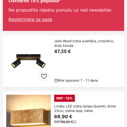
Ostvarite 15% popusta*
Ne propustite nijednu ponudu uz naš newsletter.
Registrirajte se sada
Jello Wood zidna svjetiljka, crna/drvo,
dvije žarulje
47,25 €
Rok isporuke: 7 - 11 dana
RRP -19%
Lindby LED zidna lampa Quentin, širine
23cm, zlatne boje, metal
69,90 €
RRP
86,90 €