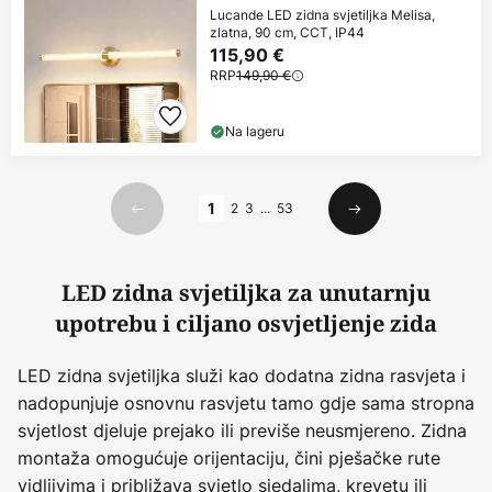
Lucande LED zidna svjetiljka Melisa,
zlatna, 90 cm, CCT, IP44
115,90 €
RRP
149,90 €
Na lageru
Stranica
1
2
3
...
53
Prethodno
Sljedeći
LED zidna svjetiljka za unutarnju
upotrebu i ciljano osvjetljenje zida
LED zidna svjetiljka služi kao dodatna zidna rasvjeta i
nadopunjuje osnovnu rasvjetu tamo gdje sama stropna
svjetlost djeluje prejako ili previše neusmjereno. Zidna
montaža omogućuje orijentaciju, čini pješačke rute
vidljivima i približava svjetlo sjedalima, krevetu ili