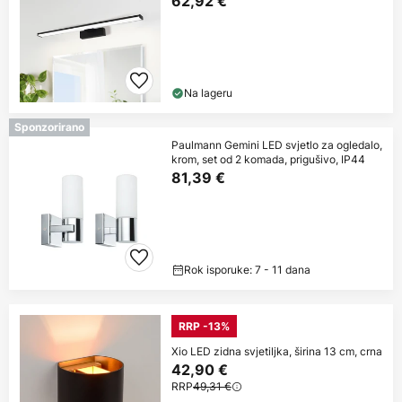
62,92 €
Na lageru
Sponzorirano
Paulmann Gemini LED svjetlo za ogledalo,
krom, set od 2 komada, prigušivo, IP44
81,39 €
Rok isporuke: 7 - 11 dana
RRP -13%
Xio LED zidna svjetiljka, širina 13 cm, crna
42,90 €
RRP
49,31 €