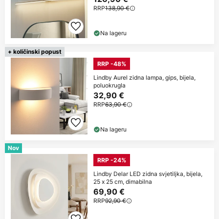
RRP
138,90 €
Na lageru
+ količinski popust
RRP -48%
Lindby Aurel zidna lampa, gips, bijela,
poluokrugla
32,90 €
RRP
63,90 €
Na lageru
Nov
RRP -24%
Lindby Delar LED zidna svjetiljka, bijela,
25 x 25 cm, dimabilna
69,90 €
RRP
92,90 €