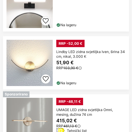
Na lageru
RRP -52,00 €
Lindby LED zidna svjetiljka Iven, širina 34
cm, nikal, 3.000 K
51,90 €
RRP
103,90 €
Na lageru
Sponzorirano
RRP -46,11 €
UMAGE LED zidna svjetiljka Omni,
mesing, dužina 74 cm
415,02 €
RRP
461,13 €
Tehnički list