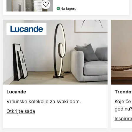
Na lageru
Lucande
Trendov
Vrhunske kolekcije za svaki dom.
Koje će
godinu
Otkrijte sada
Inspiri