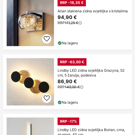
RRP -16,35 €
Arian staklena zidna svjetiljka s kristalima
94,90 €
RRP
111,25 €
Na lageru
RRP -63,00 €
Lindby LED zidna svjetiljka Grazyna, 52
cm, 5 žarulja, podesiva
86,90 €
RRP
149,90 €
Na lageru
RRP -17%
Lindby LED zidna svjetiljka Borian, crna,
aluminij, 40 cm