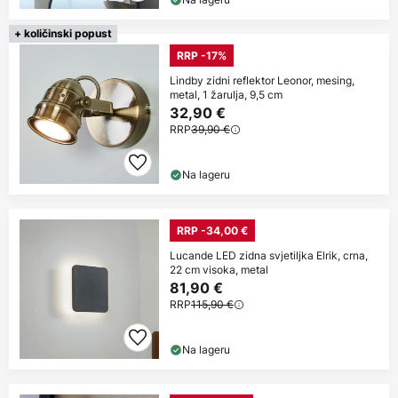
+ količinski popust
RRP -17%
Lindby zidni reflektor Leonor, mesing,
metal, 1 žarulja, 9,5 cm
32,90 €
RRP
39,90 €
Na lageru
RRP -34,00 €
Lucande LED zidna svjetiljka Elrik, crna,
22 cm visoka, metal
81,90 €
RRP
115,90 €
Na lageru