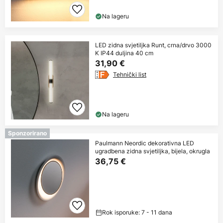
Na lageru
LED zidna svjetiljka Runt, crna/drvo 3000
K IP44 duljina 40 cm
31,90 €
Tehnički list
Na lageru
Sponzorirano
Paulmann Neordic dekorativna LED
ugradbena zidna svjetiljka, bijela, okrugla
36,75 €
Rok isporuke: 7 - 11 dana