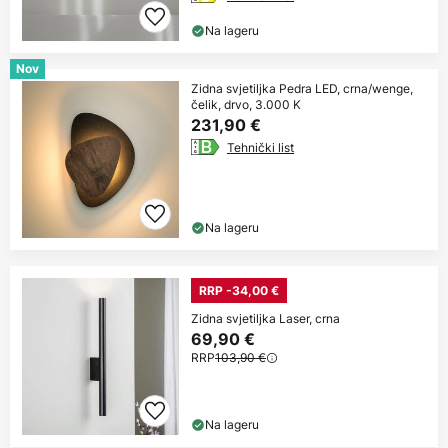
Na lageru
Nov
Zidna svjetiljka Pedra LED, crna/wenge,
čelik, drvo, 3.000 K
231,90 €
Tehnički list
Na lageru
RRP -34,00 €
Zidna svjetiljka Laser, crna
69,90 €
RRP
103,90 €
Na lageru