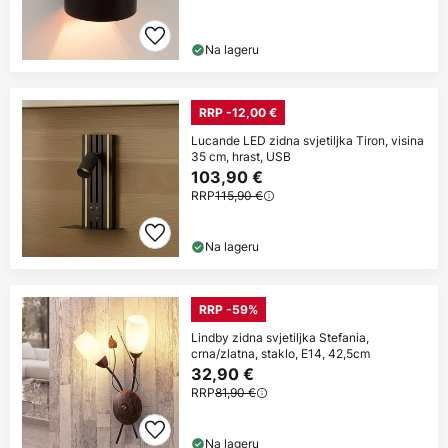
Na lageru
RRP -12,00 €
Lucande LED zidna svjetiljka Tiron, visina
35 cm, hrast, USB
103,90 €
RRP
115,90 €
Na lageru
RRP -59%
Lindby zidna svjetiljka Stefania,
crna/zlatna, staklo, E14, 42,5cm
32,90 €
RRP
81,90 €
Na lageru