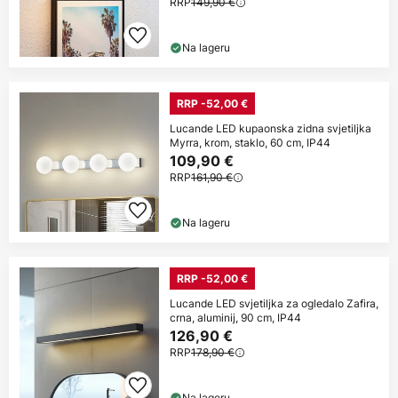
RRP
149,90 €
Na lageru
RRP -52,00 €
Lucande LED kupaonska zidna svjetiljka
Myrra, krom, staklo, 60 cm, IP44
109,90 €
RRP
161,90 €
Na lageru
RRP -52,00 €
Lucande LED svjetiljka za ogledalo Zafira,
crna, aluminij, 90 cm, IP44
126,90 €
RRP
178,90 €
Na lageru