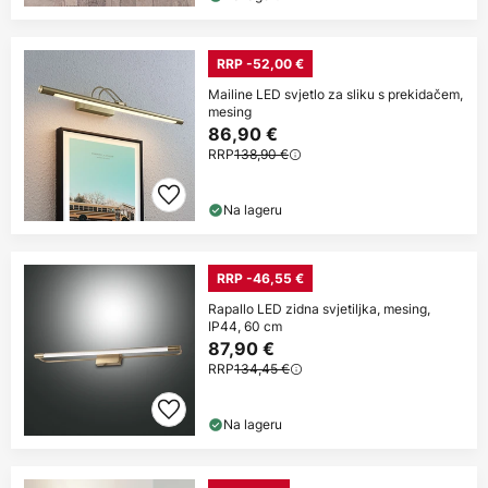
RRP -52,00 €
Mailine LED svjetlo za sliku s prekidačem,
mesing
86,90 €
RRP
138,90 €
Na lageru
RRP -46,55 €
Rapallo LED zidna svjetiljka, mesing,
IP44, 60 cm
87,90 €
RRP
134,45 €
Na lageru