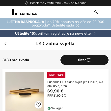
Besplatna dostava za kupnju iznad 69 €
Skip
to
Content
| do 70% popusta na više od 20.000
LJETNA RASPRODAJA
proizvoda*
Uštedite sada
prilikom registracije na newsletter
Uštedite 15%
LED zidna svjetla
3133 proizvoda
filter
RRP -14%
Lucande LED zidna svjetiljka Lieske, 40
cm, drvo, crna
69,90 €
RRP
81,90 €
Na lageru