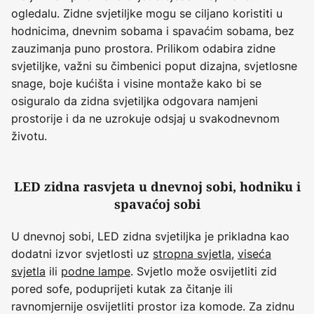
ogledalu. Zidne svjetiljke mogu se ciljano koristiti u
hodnicima, dnevnim sobama i spavaćim sobama, bez
zauzimanja puno prostora. Prilikom odabira zidne
svjetiljke, važni su čimbenici poput dizajna, svjetlosne
snage, boje kućišta i visine montaže kako bi se
osiguralo da zidna svjetiljka odgovara namjeni
prostorije i da ne uzrokuje odsjaj u svakodnevnom
životu.
LED zidna rasvjeta u dnevnoj sobi, hodniku i
spavaćoj sobi
U dnevnoj sobi, LED zidna svjetiljka je prikladna kao
dodatni izvor svjetlosti uz
stropna svjetla
,
viseća
svjetla
ili
podne lampe
. Svjetlo može osvijetliti zid
pored sofe, poduprijeti kutak za čitanje ili
ravnomjernije osvijetliti prostor iza komode. Za zidnu