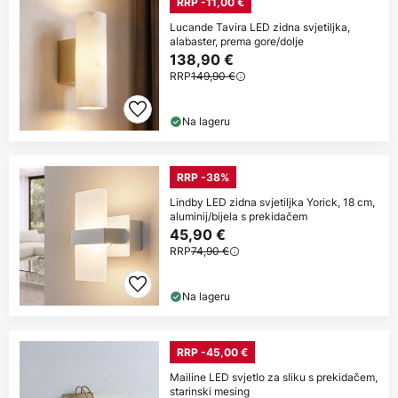
RRP -11,00 €
Lucande Tavira LED zidna svjetiljka,
alabaster, prema gore/dolje
138,90 €
RRP
149,90 €
Na lageru
RRP -38%
Lindby LED zidna svjetiljka Yorick, 18 cm,
aluminij/bijela s prekidačem
45,90 €
RRP
74,90 €
Na lageru
RRP -45,00 €
Mailine LED svjetlo za sliku s prekidačem,
starinski mesing