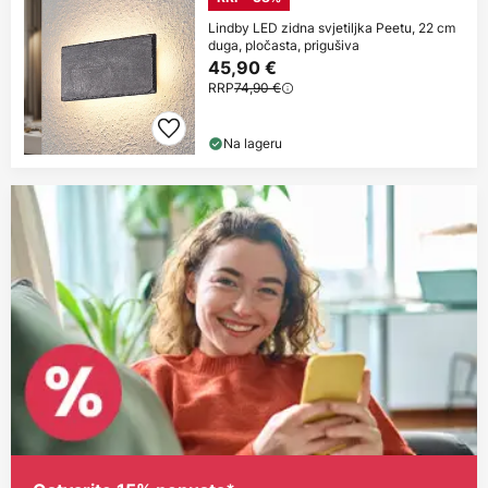
Lindby LED zidna svjetiljka Peetu, 22 cm
duga, pločasta, prigušiva
45,90 €
RRP
74,90 €
Na lageru