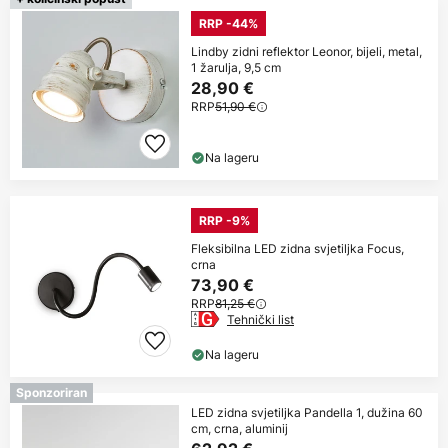
RRP -44%
Lindby zidni reflektor Leonor, bijeli, metal,
1 žarulja, 9,5 cm
28,90 €
RRP
51,90 €
Na lageru
RRP -9%
Fleksibilna LED zidna svjetiljka Focus,
crna
73,90 €
RRP
81,25 €
Tehnički list
Na lageru
Sponzoriran
LED zidna svjetiljka Pandella 1, dužina 60
cm, crna, aluminij