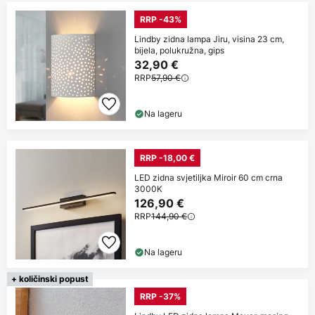
RRP -43%
Lindby zidna lampa Jiru, visina 23 cm,
bijela, polukružna, gips
32,90 €
RRP
57,90 €
Na lageru
RRP -18,00 €
LED zidna svjetiljka Miroir 60 cm crna
3000K
126,90 €
RRP
144,90 €
Na lageru
+ količinski popust
RRP -37%