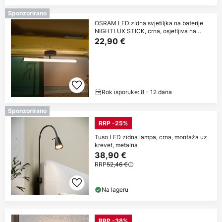
Sponzorirano
OSRAM LED zidna svjetiljka na baterije
NIGHTLUX STICK, crna, osjetljiva na
dodir
22,90 €
Rok isporuke: 8 - 12 dana
Sponzorirano
RRP -25%
Tuso LED zidna lampa, crna, montaža uz
krevet, metalna
38,90 €
RRP
52,46 €
Na lageru
RRP -38%