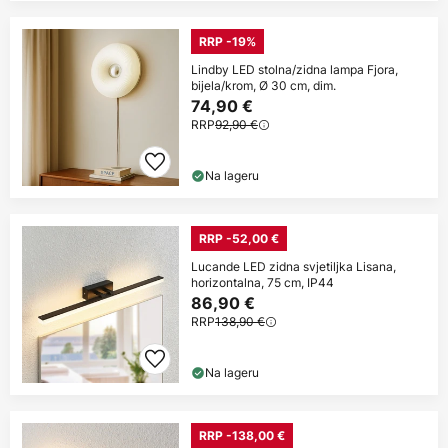
RRP -19%
Lindby LED stolna/zidna lampa Fjora,
bijela/krom, Ø 30 cm, dim.
74,90 €
RRP
92,90 €
Na lageru
RRP -52,00 €
Lucande LED zidna svjetiljka Lisana,
horizontalna, 75 cm, IP44
86,90 €
RRP
138,90 €
Na lageru
RRP -138,00 €