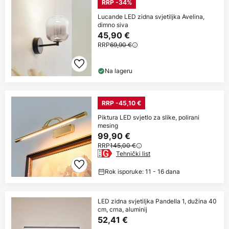
RRP -34%
Lucande LED zidna svjetiljka Avelina,
dimno siva
45,90 €
RRP
69,90 €
Na lageru
RRP -45,10 €
Piktura LED svjetlo za slike, polirani
mesing
99,90 €
RRP
145,00 €
Tehnički list
Rok isporuke: 11 - 16 dana
LED zidna svjetiljka Pandella 1, dužina 40
cm, crna, aluminij
52,41 €