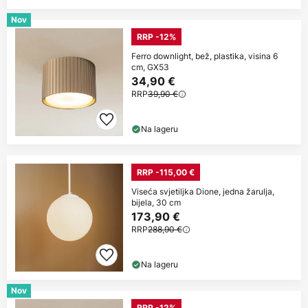
Nov
RRP -12%
Ferro downlight, bež, plastika, visina 6
cm, GX53
34,90 €
RRP
39,90 €
Na lageru
RRP -115,00 €
Viseća svjetiljka Dione, jedna žarulja,
bijela, 30 cm
173,90 €
RRP
288,90 €
Na lageru
Nov
RRP -12%