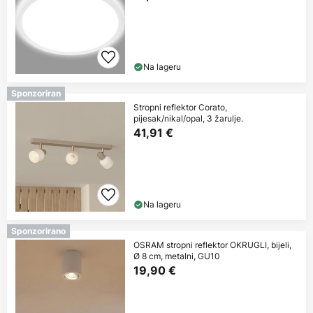
Na lageru
Sponzoriran
Stropni reflektor Corato,
pijesak/nikal/opal, 3 žarulje.
41,91 €
Na lageru
Sponzorirano
OSRAM stropni reflektor OKRUGLI, bijeli,
Ø 8 cm, metalni, GU10
19,90 €