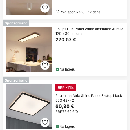
Rok isporuke: 8 - 12 dana
Sponzorirano
Philips Hue Panel White Ambiance Aurelle
120 x 30 cm crna
220,57 €
Na lageru
Sponzorirano
RRP -11%
Paulmann Atria Shine Panel 3-step black
830 42x42
66,90 €
RRP
75,62 €
Na lageru