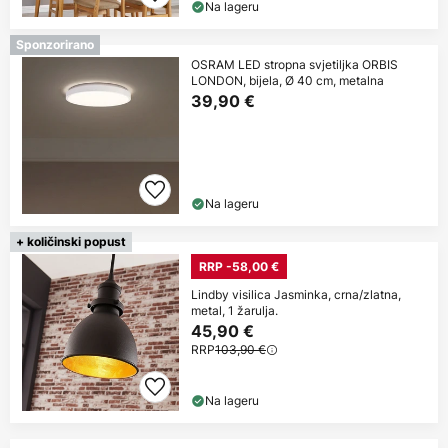
Na lageru
Sponzorirano
OSRAM LED stropna svjetiljka ORBIS
LONDON, bijela, Ø 40 cm, metalna
39,90 €
Na lageru
+ količinski popust
RRP -58,00 €
Lindby visilica Jasminka, crna/zlatna,
metal, 1 žarulja.
45,90 €
RRP
103,90 €
Na lageru