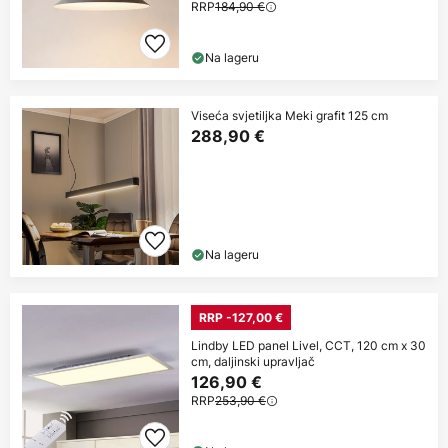
RRP
184,90 €
Na lageru
Viseća svjetiljka Meki grafit 125 cm
288,90 €
Na lageru
RRP -127,00 €
Lindby LED panel Livel, CCT, 120 cm x 30
cm, daljinski upravljač
126,90 €
RRP
253,90 €