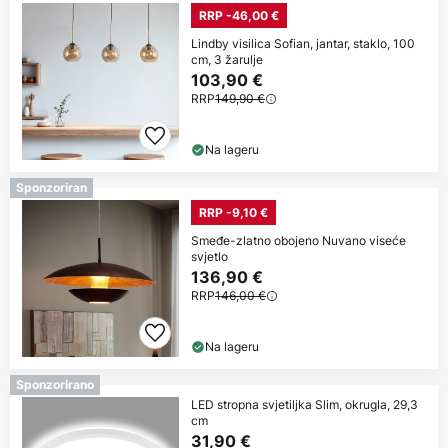
RRP -46,00 €
Lindby visilica Sofian, jantar, staklo, 100
cm, 3 žarulje
103,90 €
RRP
149,90 €
Na lageru
Sponzoriran
RRP -9,10 €
Smeđe-zlatno obojeno Nuvano viseće
svjetlo
136,90 €
RRP
146,00 €
Na lageru
Sponzorirano
LED stropna svjetiljka Slim, okrugla, 29,3
cm
31,90 €