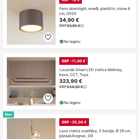
Ferro downlight, smeđi, plastični, visine 6
cm, GX53
34,90 €
RRP
39,90 €
Na lageru
RRP -11,00 €
Lucande Smart LED visilica Melinay,
kava, CCT, Tuya
323,90 €
RRP
334,90 €
Na lageru
Nov
RRP -35,00 €
Lava viseća svjetiljka, 3 žarulje, Ø 29 cm,
pijesak/kognac, G9