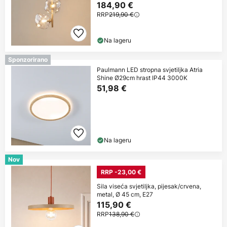
184,90 €
RRP
219,90 €
Na lageru
Sponzorirano
Paulmann LED stropna svjetiljka Atria
Shine Ø29cm hrast IP44 3000K
51,98 €
Na lageru
Nov
RRP -23,00 €
Sila viseća svjetiljka, pijesak/crvena,
metal, Ø 45 cm, E27
115,90 €
RRP
138,90 €