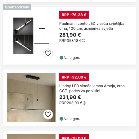
Sponzorirano
RRP -76,28 €
Paulmann Lento LED viseća svjetiljka,
crna, 100 cm, usmjeriva svjetla
281,90 €
RRP
358,18 €
Na lageru
RRP -32,00 €
Lindby LED viseća lampa Arneja, crna,
CCT, podesiva po visini
231,90 €
RRP
263,90 €
Na lageru
RRP -70,00 €