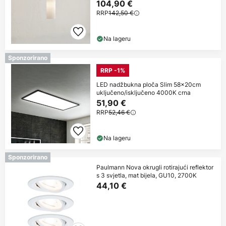
104,90 €
RRP
142,50 €
Na lageru
Sponzorirano
RRP -1%
LED nadžbukna ploča Slim 58x20cm
uključeno/isključeno 4000K crna
51,90 €
RRP
52,46 €
Na lageru
Sponzorirano
Paulmann Nova okrugli rotirajući reflektor
s 3 svjetla, mat bijela, GU10, 2700K
44,10 €