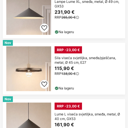
Lampe Lume XL, smeđa, metal, Ø 49 cm,
GX53
231,90 €
RRP
265,90 €
Na lageru
Nov
RRP -23,00 €
Sila viseća svjetiljka, smeđa/pješčana,
metal, Ø 45 cm, E27
115,90 €
RRP
138,90 €
Na lageru
Nov
RRP -23,00 €
Lume L viseća svjetiljka, smeđa, metal, Ø
40 cm, GX53
161,90 €