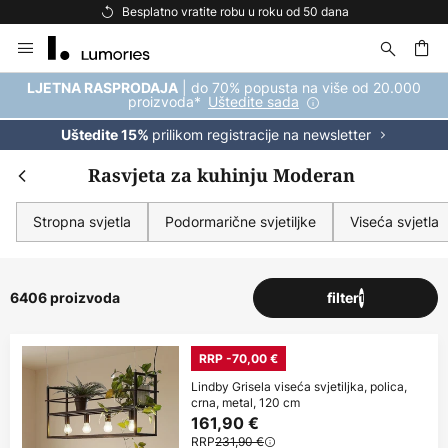
Besplatna dostava za kupnju iznad 69 €
Skip
to
Content
| do 70% popusta na više od 20.000
LJETNA RASPRODAJA
proizvoda*
Uštedite sada
prilikom registracije na newsletter
Uštedite 15%
Rasvjeta za kuhinju Moderan
Stropna svjetla
Podormarične svjetiljke
Viseća svjetla
6406 proizvoda
filter
1
RRP -70,00 €
Lindby Grisela viseća svjetiljka, polica,
crna, metal, 120 cm
161,90 €
RRP
231,90 €