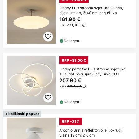
Lindby LED stropna svjetiljka Gunda,
bijela, staklo, Ø 48 cm, prigušljiva
161,90 €
RRP
231,90 €
Na lageru
RRP -81,00 €
Lindby pametna LED stropna svjetiljka
Tula, daljinski upravljač, Tuya CCT
207,90 €
RRP
288,90 €
Na lageru
+ količinski popust
RRP -31%
Arcchio Brinja reflektor, bijeli, okrugli,
visina 12 cm, Ø 6 cm