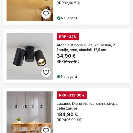
RRP
92,90 €
Na lageru
RRP -32%
Arcchio stropna svjetiljka Gesina, 2
žarulje, crna, aluminij, 17,5 cm
34,90 €
RRP
51,90 €
Na lageru
RRP -312,00 €
Lucande Diano visilica, dimno siva, s
četiri žarulje
184,90 €
RRP
496,90 €