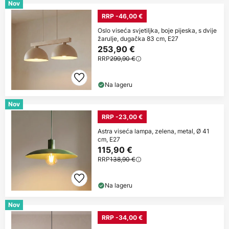
Nov
RRP -46,00 €
Oslo viseća svjetiljka, boje pijeska, s dvije
žarulje, dugačka 83 cm, E27
253,90 €
RRP
299,90 €
Na lageru
Nov
RRP -23,00 €
Astra viseća lampa, zelena, metal, Ø 41
cm, E27
115,90 €
RRP
138,90 €
Na lageru
Nov
RRP -34,00 €