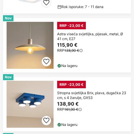
Rok isporuke: 7 - 11 dana
Nov
RRP -23,00 €
Astra viseća svjetiljka, pijesak, metal, Ø
41 cm, E27
115,90 €
RRP
138,90 €
Na lageru
Nov
RRP -23,00 €
Stropna svjetiljka Brix, plava, dugačka 23
cm, s 4 žarulje, GX53
138,90 €
RRP
161,90 €
Na lageru