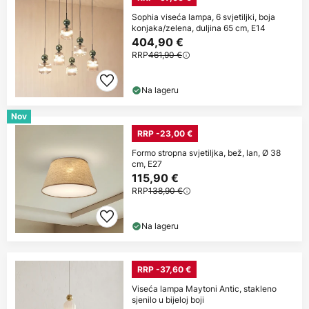
Sophia viseća lampa, 6 svjetiljki, boja
konjaka/zelena, duljina 65 cm, E14
404,90 €
RRP
461,90 €
Na lageru
Nov
RRP -23,00 €
Formo stropna svjetiljka, bež, lan, Ø 38
cm, E27
115,90 €
RRP
138,90 €
Na lageru
RRP -37,60 €
Viseća lampa Maytoni Antic, stakleno
sjenilo u bijeloj boji