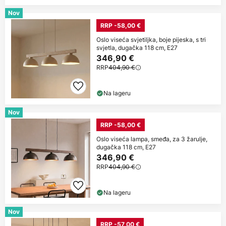
Nov
RRP -58,00 €
Oslo viseća svjetiljka, boje pijeska, s tri
svjetla, dugačka 118 cm, E27
346,90 €
RRP
404,90 €
Na lageru
Nov
RRP -58,00 €
Oslo viseća lampa, smeđa, za 3 žarulje,
dugačka 118 cm, E27
346,90 €
RRP
404,90 €
Na lageru
Nov
RRP -57,00 €