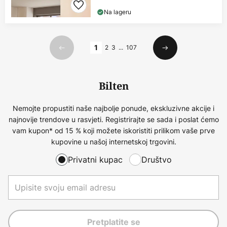
Na lageru
Stranica
1
2
3
...
107
Prethodno
Sljedeći
Bilten
Nemojte propustiti naše najbolje ponude, ekskluzivne akcije i
najnovije trendove u rasvjeti. Registrirajte se sada i poslat ćemo
vam kupon* od 15 % koji možete iskoristiti prilikom vaše prve
kupovine u našoj internetskoj trgovini.
Privatni kupac
Društvo
Pretplatite se