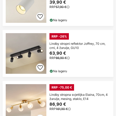
39,90 €
RRP
57,90 €
Na lageru
RRP -26%
Lindby stropni reflektor Joffrey, 70 cm,
crni, 4 žarulje, GU10
63,90 €
RRP
86,90 €
Na lageru
RRP -75,00 €
Lindby stropna svjetiljka Elaina, 70cm, 4
žarulje, mesing, staklo, E14
86,90 €
RRP
161,90 €