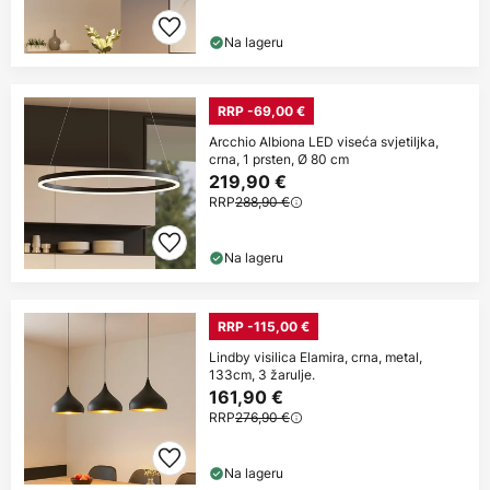
Na lageru
RRP -69,00 €
Arcchio Albiona LED viseća svjetiljka,
crna, 1 prsten, Ø 80 cm
219,90 €
RRP
288,90 €
Na lageru
RRP -115,00 €
Lindby visilica Elamira, crna, metal,
133cm, 3 žarulje.
161,90 €
RRP
276,90 €
Na lageru