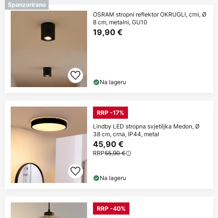
Sponzorirano
OSRAM stropni reflektor OKRUGLI, crni, Ø
8 cm, metalni, GU10
19,90 €
Na lageru
RRP -17%
Lindby LED stropna svjetiljka Medon, Ø
38 cm, crna, IP44, metal
45,90 €
RRP
55,90 €
Na lageru
RRP -40%