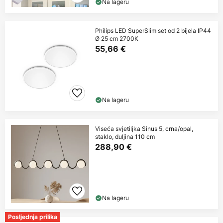
Na lageru
Philips LED SuperSlim set od 2 bijela IP44
Ø 25 cm 2700K
55,66 €
Na lageru
Viseća svjetiljka Sinus 5, crna/opal,
staklo, duljina 110 cm
288,90 €
Na lageru
Posljednja prilika