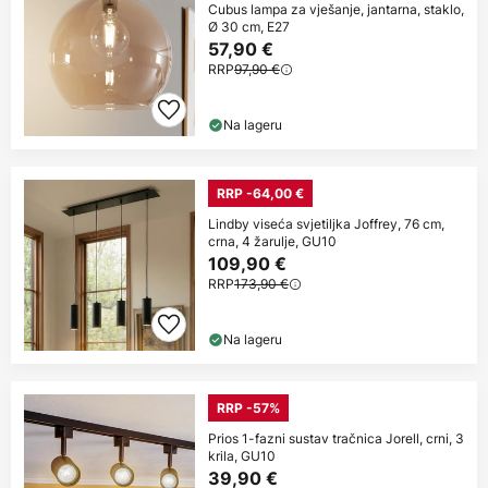
Cubus lampa za vješanje, jantarna, staklo,
Ø 30 cm, E27
57,90 €
RRP
97,90 €
Na lageru
RRP -64,00 €
Lindby viseća svjetiljka Joffrey, 76 cm,
crna, 4 žarulje, GU10
109,90 €
RRP
173,90 €
Na lageru
RRP -57%
Prios 1-fazni sustav tračnica Jorell, crni, 3
krila, GU10
39,90 €