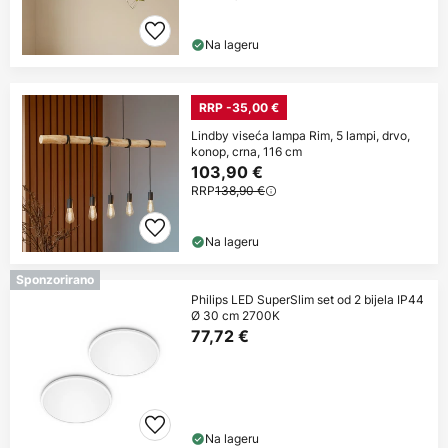
Na lageru
RRP -35,00 €
Lindby viseća lampa Rim, 5 lampi, drvo,
konop, crna, 116 cm
103,90 €
RRP
138,90 €
Na lageru
Sponzorirano
Philips LED SuperSlim set od 2 bijela IP44
Ø 30 cm 2700K
77,72 €
Na lageru