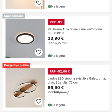
Na lageru
Sponzorirano
RRP -9%
Paulmann Atria Shine Panel on/off crna
830 Ø19cm
33,90 €
RRP
37,27 €
Na lageru
Posljednja prilika
RRP -52,00 €
Lindby LED stropna svjetiljka Galad, crna,
drvo, 2 žarulje, 75 cm
86,90 €
RRP
138,90 €
Na lageru