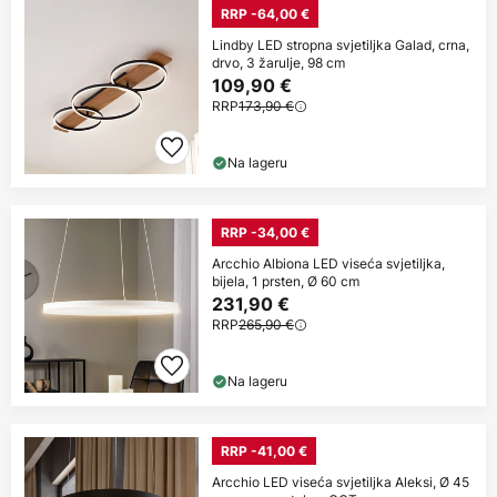
RRP -64,00 €
Lindby LED stropna svjetiljka Galad, crna,
drvo, 3 žarulje, 98 cm
109,90 €
RRP
173,90 €
Na lageru
RRP -34,00 €
Arcchio Albiona LED viseća svjetiljka,
bijela, 1 prsten, Ø 60 cm
231,90 €
RRP
265,90 €
Na lageru
RRP -41,00 €
Arcchio LED viseća svjetiljka Aleksi, Ø 45