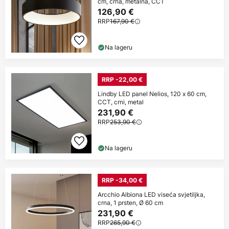
cm, crna, metalna, CCT
126,90 €
RRP
167,90 €
Na lageru
RRP -22,00 €
Lindby LED panel Nelios, 120 x 60 cm,
CCT, crni, metal
231,90 €
RRP
253,90 €
Na lageru
RRP -34,00 €
Arcchio Albiona LED viseća svjetiljka,
crna, 1 prsten, Ø 60 cm
231,90 €
RRP
265,90 €