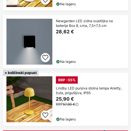
Na lageru
Newgarden LED zidna svjetiljka na
baterije Box 8, crna, 7,5x7,5 cm
28,62 €
Na lageru
+ količinski popust
RRP -55%
Lindby LED punjiva stolna lampa Arietty,
žuta, prigušljiva, IP65
25,90 €
RRP
57,90 €
Na lageru