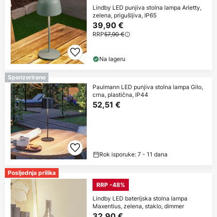
Lindby LED punjiva stolna lampa Arietty,
zelena, prigušljiva, IP65
39,90 €
RRP
57,90 €
Na lageru
Sponzorirano
Paulmann LED punjiva stolna lampa Gilo,
crna, plastična, IP44
52,51 €
Rok isporuke: 7 - 11 dana
Posljednja prilika
RRP -48%
Lindby LED baterijska stolna lampa
Maxentius, zelena, staklo, dimmer
32,90 €