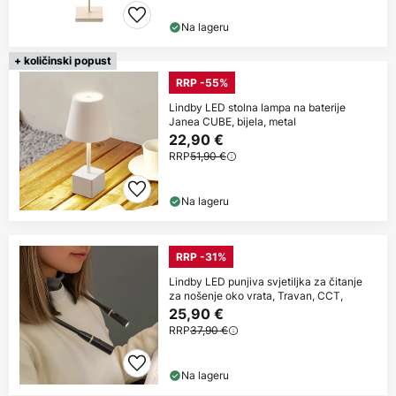
Na lageru
+ količinski popust
RRP -55%
Lindby LED stolna lampa na baterije
Janea CUBE, bijela, metal
22,90 €
RRP
51,90 €
Na lageru
RRP -31%
Lindby LED punjiva svjetiljka za čitanje
za nošenje oko vrata, Travan, CCT,
25,90 €
RRP
37,90 €
Na lageru