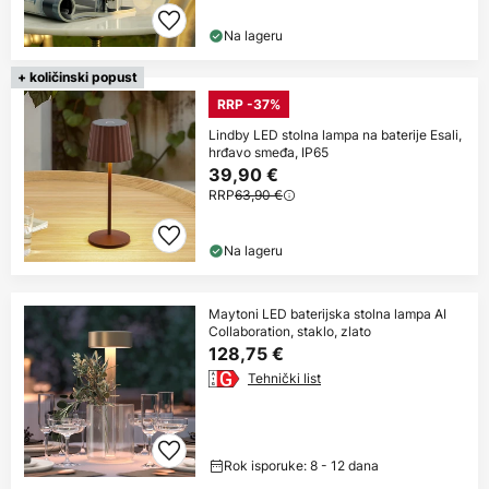
Na lageru
+ količinski popust
RRP -37%
Lindby LED stolna lampa na baterije Esali,
hrđavo smeđa, IP65
39,90 €
RRP
63,90 €
Na lageru
Maytoni LED baterijska stolna lampa AI
Collaboration, staklo, zlato
128,75 €
Tehnički list
Rok isporuke: 8 - 12 dana