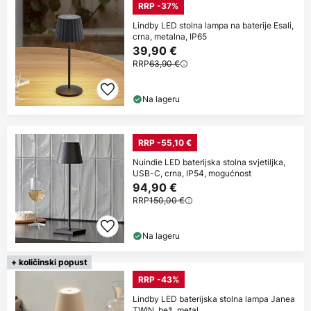
RRP -37%
Lindby LED stolna lampa na baterije Esali,
crna, metalna, IP65
39,90 €
RRP
63,90 €
Na lageru
RRP -55,10 €
Nuindie LED baterijska stolna svjetiljka,
USB-C, crna, IP54, mogućnost
94,90 €
RRP
150,00 €
Na lageru
+ količinski popust
RRP -43%
Lindby LED baterijska stolna lampa Janea
TWIN, bež, metal