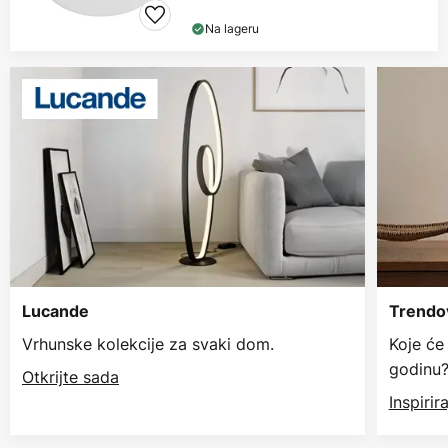
Na lageru
Lucande
Trendov
Vrhunske kolekcije za svaki dom.
Koje će
godinu
Otkrijte sada
Inspiri