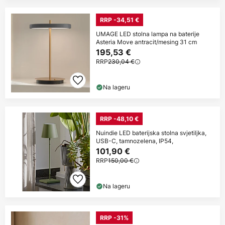
RRP -34,51 €
UMAGE LED stolna lampa na baterije
Asteria Move antracit/mesing 31 cm
195,53 €
RRP
230,04 €
Na lageru
RRP -48,10 €
Nuindie LED baterijska stolna svjetiljka,
USB-C, tamnozelena, IP54,
101,90 €
RRP
150,00 €
Na lageru
RRP -31%