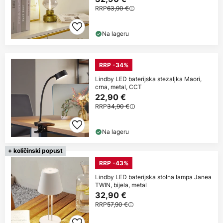
RRP
63,90 €
Na lageru
RRP -34%
Lindby LED baterijska stezaljka Maori,
crna, metal, CCT
22,90 €
RRP
34,90 €
Na lageru
+ količinski popust
RRP -43%
Lindby LED baterijska stolna lampa Janea
TWIN, bijela, metal
32,90 €
RRP
57,90 €