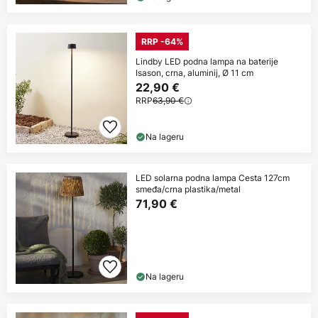
RRP -64%
Lindby LED podna lampa na baterije
Isason, crna, aluminij, Ø 11 cm
22,90 €
RRP
63,90 €
Na lageru
LED solarna podna lampa Cesta 127cm
smeđa/crna plastika/metal
71,90 €
Na lageru