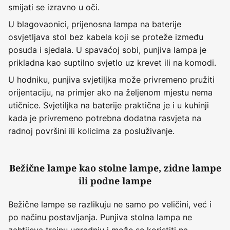
smijati se izravno u oči.
U blagovaonici, prijenosna lampa na baterije
osvjetljava stol bez kabela koji se proteže između
posuđa i sjedala. U spavaćoj sobi, punjiva lampa je
prikladna kao suptilno svjetlo uz krevet ili na komodi.
U hodniku, punjiva svjetiljka može privremeno pružiti
orijentaciju, na primjer ako na željenom mjestu nema
utičnice. Svjetiljka na baterije praktična je i u kuhinji
kada je privremeno potrebna dodatna rasvjeta na
radnoj površini ili kolicima za posluživanje.
Bežične lampe kao stolne lampe, zidne lampe
ili podne lampe
Bežične lampe se razlikuju ne samo po veličini, već i
po načinu postavljanja. Punjiva stolna lampa ne
zahtijeva trajnu ugradnju i može se koristiti na