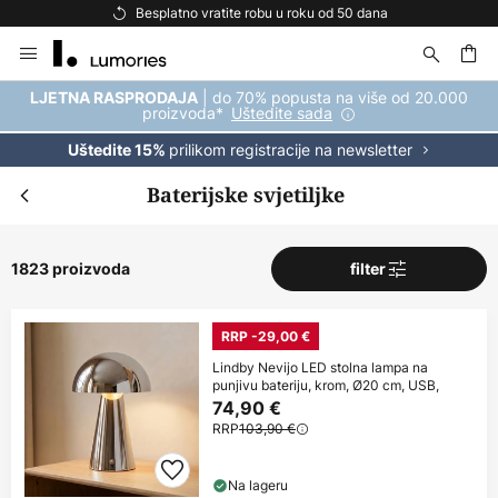
Besplatna dostava za kupnju iznad 69 €
Skip
to
Content
| do 70% popusta na više od 20.000
LJETNA RASPRODAJA
proizvoda*
Uštedite sada
prilikom registracije na newsletter
Uštedite 15%
Baterijske svjetiljke
1823 proizvoda
filter
RRP -29,00 €
Lindby Nevijo LED stolna lampa na
punjivu bateriju, krom, Ø20 cm, USB,
74,90 €
RRP
103,90 €
Na lageru