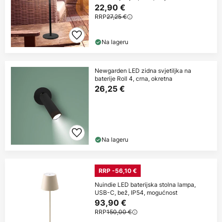
22,90 €
RRP
27,25 €
Na lageru
Newgarden LED zidna svjetiljka na
baterije Roll 4, crna, okretna
26,25 €
Na lageru
RRP -56,10 €
Nuindie LED baterijska stolna lampa,
USB-C, bež, IP54, mogućnost
93,90 €
RRP
150,00 €