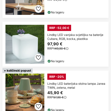
Na lageru
RRP -52,00 €
Lindby LED vanjska svjetiljka na baterije
Cubara, RGB, kocka, plastika
97,90 €
RRP
149,90 €
Na lageru
+ količinski popust
RRP -20%
Lindby LED baterijska stolna lampa Janea
TWIN, zelena, metal
45,90 €
RRP
57,90 €
Na lageru