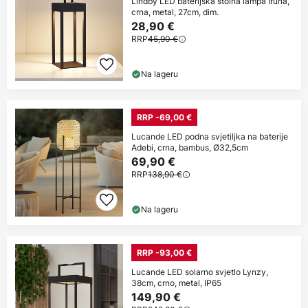
Lindby LED baterijska stolna lampa Iruna,
crna, metal, 27cm, dim.
28,90 €
RRP
45,90 €
Na lageru
RRP -69,00 €
Lucande LED podna svjetiljka na baterije
Adebi, crna, bambus, Ø32,5cm
69,90 €
RRP
138,90 €
Na lageru
RRP -93,00 €
Lucande LED solarno svjetlo Lynzy,
38cm, crno, metal, IP65
149,90 €