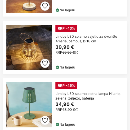
Na lageru
RRP -43%
Lindby LED solarno svjetlo za dvorište
Amaria, bambus, Ø 18 cm
39,90 €
RRP
69,90 €
Na lageru
RRP -45%
Lindby LED solarna stolna lampa Hilario,
zelena, željezo, baterija
34,90 €
RRP
63,90 €
Na lageru