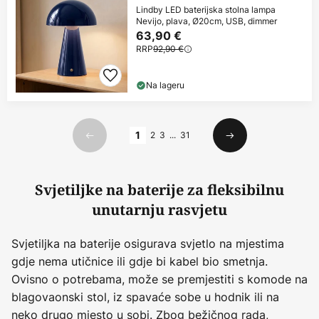
Lindby LED baterijska stolna lampa
Nevijo, plava, Ø20cm, USB, dimmer
63,90 €
RRP
92,90 €
Na lageru
Stranica
1
2
3
...
31
Prethodno
Sljedeći
Svjetiljke na baterije za fleksibilnu
unutarnju rasvjetu
Svjetiljka na baterije osigurava svjetlo na mjestima
gdje nema utičnice ili gdje bi kabel bio smetnja.
Ovisno o potrebama, može se premjestiti s komode na
blagovaonski stol, iz spavaće sobe u hodnik ili na
neko drugo mjesto u sobi. Zbog bežičnog rada,