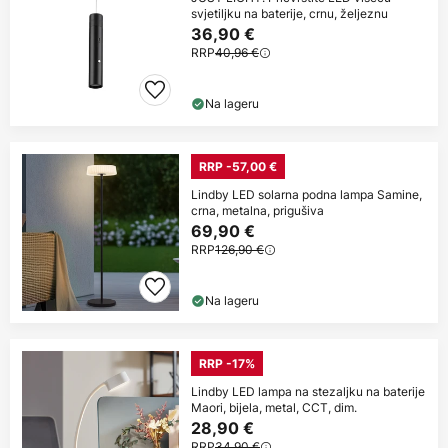
svjetiljku na baterije, crnu, željeznu
36,90 €
RRP
40,96 €
Na lageru
RRP -57,00 €
Lindby LED solarna podna lampa Samine,
crna, metalna, prigušiva
69,90 €
RRP
126,90 €
Na lageru
RRP -17%
Lindby LED lampa na stezaljku na baterije
Maori, bijela, metal, CCT, dim.
28,90 €
RRP
34,90 €