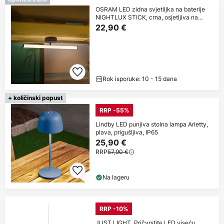
OSRAM LED zidna svjetiljka na baterije
NIGHTLUX STICK, crna, osjetljiva na
dodir
22,90 €
Rok isporuke: 10 - 15 dana
+ količinski popust
RRP -55%
Lindby LED punjiva stolna lampa Arietty,
plava, prigušljiva, IP65
25,90 €
RRP
57,90 €
Na lageru
RRP -10%
JUST LIGHT. Pričvrstite LED viseću