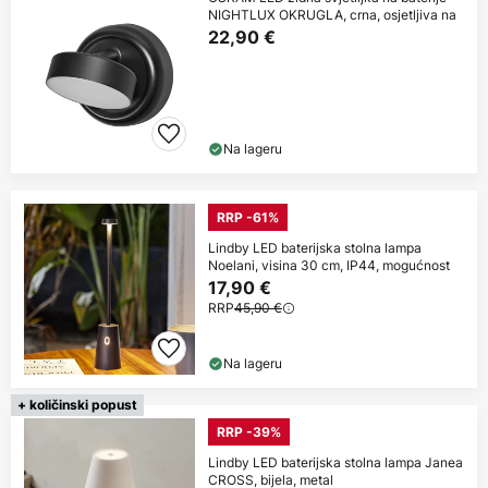
NIGHTLUX OKRUGLA, crna, osjetljiva na
22,90 €
Na lageru
RRP -61%
Lindby LED baterijska stolna lampa
Noelani, visina 30 cm, IP44, mogućnost
17,90 €
RRP
45,90 €
Na lageru
+ količinski popust
RRP -39%
Lindby LED baterijska stolna lampa Janea
CROSS, bijela, metal