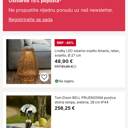
Ostvarite 15% popusta*
Ne propustite nijednu ponudu uz naš newsletter.
Registrirajte se sada
RRP -40%
Lindby LED solarno svjetlo Amaria, ratan,
svijetlo, Ø 27 cm
48,90 €
RRP
81,90 €
Na lageru
Tom Dixon BELL PRIJENOSNA punjiva
stolna lampa, srebrna, 28 cm IP44
256,25 €