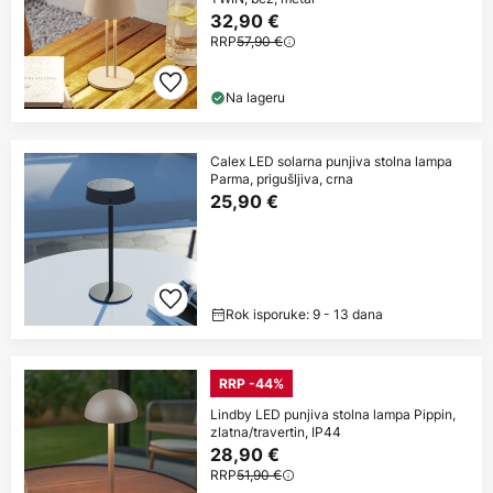
32,90 €
RRP
57,90 €
Na lageru
Calex LED solarna punjiva stolna lampa
Parma, prigušljiva, crna
25,90 €
Rok isporuke: 9 - 13 dana
RRP -44%
Lindby LED punjiva stolna lampa Pippin,
zlatna/travertin, IP44
28,90 €
RRP
51,90 €