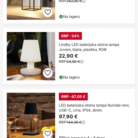
RRP
242,90 €
Na lageru
RRP -34%
Lindby LED baterijska stolna lampa
Jovem, bijela, plastika, RGB
22,90 €
RRP
34,90 €
Na lageru
RRP -47,05 €
LED baterijska stolna lampa Nuindie mini,
USB-C, crna, IP54, dimm.
97,90 €
RRP
144,95 €
Rok isporuke: 5 - 8 dana