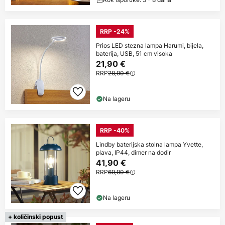
RRP -24%
Prios LED stezna lampa Harumi, bijela,
baterija, USB, 51 cm visoka
21,90 €
RRP
28,90 €
Na lageru
RRP -40%
Lindby baterijska stolna lampa Yvette,
plava, IP44, dimer na dodir
41,90 €
RRP
69,90 €
Na lageru
+ količinski popust