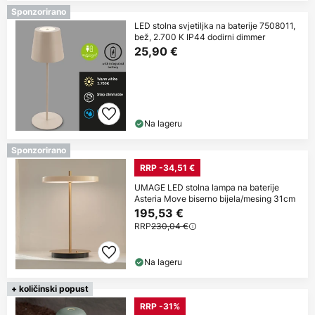
Sponzorirano
LED stolna svjetiljka na baterije 7508011,
bež, 2.700 K IP44 dodirni dimmer
25,90 €
Na lageru
Sponzorirano
RRP -34,51 €
UMAGE LED stolna lampa na baterije
Asteria Move biserno bijela/mesing 31cm
195,53 €
RRP
230,04 €
Na lageru
+ količinski popust
RRP -31%