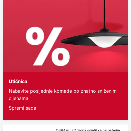
Utičnica
Nabavite posljednje komade po znatno sniženim
cijenama
Spremi sada
OSRAM LED zidna svjetiljka na baterije