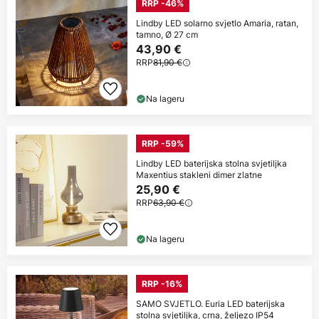
RRP -46%
Lindby LED solarno svjetlo Amaria, ratan,
tamno, Ø 27 cm
43,90 €
RRP
81,90 €
Na lageru
RRP -59%
Lindby LED baterijska stolna svjetiljka
Maxentius stakleni dimer zlatne
25,90 €
RRP
63,90 €
Na lageru
RRP -16%
SAMO SVJETLO. Euria LED baterijska
stolna svjetiljka, crna, željezo IP54