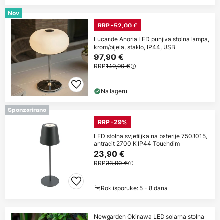
Nov
RRP -52,00 €
Lucande Anoria LED punjiva stolna lampa,
krom/bijela, staklo, IP44, USB
97,90 €
RRP
149,90 €
Na lageru
Sponzorirano
RRP -29%
LED stolna svjetiljka na baterije 7508015,
antracit 2700 K IP44 Touchdim
23,90 €
RRP
33,90 €
Rok isporuke: 5 - 8 dana
Newgarden Okinawa LED solarna stolna