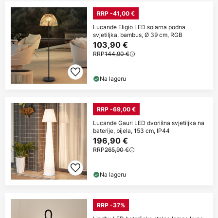
RRP -41,00 €
Lucande Eligio LED solarna podna
svjetiljka, bambus, Ø 39 cm, RGB
103,90 €
RRP
144,90 €
Na lageru
RRP -69,00 €
Lucande Gauri LED dvorišna svjetiljka na
baterije, bijela, 153 cm, IP44
196,90 €
RRP
265,90 €
Na lageru
RRP -37%