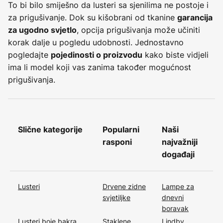
To bi bilo smiješno da lusteri sa sjenilima ne postoje i
za prigušivanje. Dok su kišobrani od tkanine
garancija
, opcija prigušivanja može učiniti
za ugodno svjetlo
korak dalje u pogledu udobnosti. Jednostavno
pogledajte
kako biste vidjeli
pojedinosti o proizvodu
ima li model koji vas zanima također mogućnost
prigušivanja.
Slične kategorije
Popularni
Naši
rasponi
najvažniji
događaji
Lusteri
Drvene zidne
Lampe za
svjetiljke
dnevni
boravak
Lusteri boje bakra
Staklene
Lindby