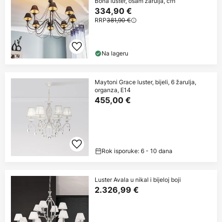
Bona luster, osam žarulja, crn
334,90 €
RRP
381,90 €
Na lageru
Maytoni Grace luster, bijeli, 6 žarulja,
organza, E14
455,00 €
Rok isporuke: 6 - 10 dana
Luster Avala u nikal i bijeloj boji
2.326,99 €