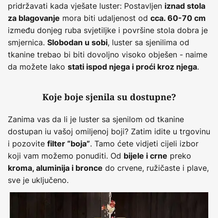
pridržavati kada vješate luster: Postavljen
iznad stola
mora biti udaljenost od
za blagovanje
cca. 60-70 cm
između donjeg ruba svjetiljke i površine stola dobra je
smjernica.
, luster sa sjenilima od
Slobodan u sobi
tkanine trebao bi biti dovoljno visoko obješen - naime
da možete lako
.
stati ispod njega i proći kroz njega
Koje boje sjenila su dostupne?
Zanima vas da li je luster sa sjenilom od tkanine
dostupan iu vašoj omiljenoj boji? Zatim idite u trgovinu
i pozovite
. Tamo ćete vidjeti cijeli izbor
filter “boja”
koji vam možemo ponuditi. Od
preko
bijele i crne
do crvene, ružičaste i plave,
kroma, aluminija i bronce
sve je uključeno.