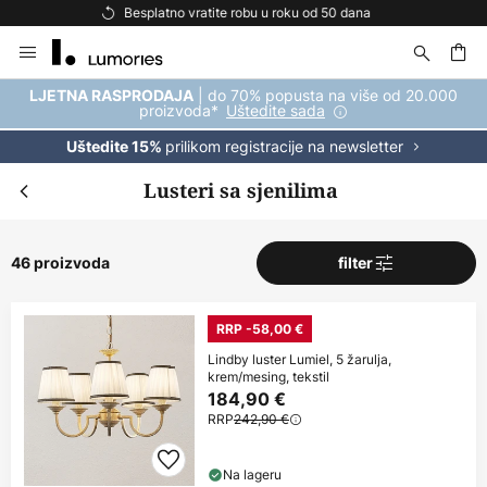
Besplatna dostava za kupnju iznad 69 €
Skip
to
Content
| do 70% popusta na više od 20.000
LJETNA RASPRODAJA
proizvoda*
Uštedite sada
prilikom registracije na newsletter
Uštedite 15%
Lusteri sa sjenilima
46 proizvoda
filter
RRP -58,00 €
Lindby luster Lumiel, 5 žarulja,
krem/mesing, tekstil
184,90 €
RRP
242,90 €
Na lageru