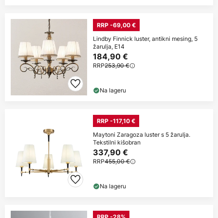
RRP -69,00 €
Lindby Finnick luster, antikni mesing, 5
žarulja, E14
184,90 €
RRP
253,90 €
Na lageru
RRP -117,10 €
Maytoni Zaragoza luster s 5 žarulja.
Tekstilni kišobran
337,90 €
RRP
455,00 €
Na lageru
RRP -28%