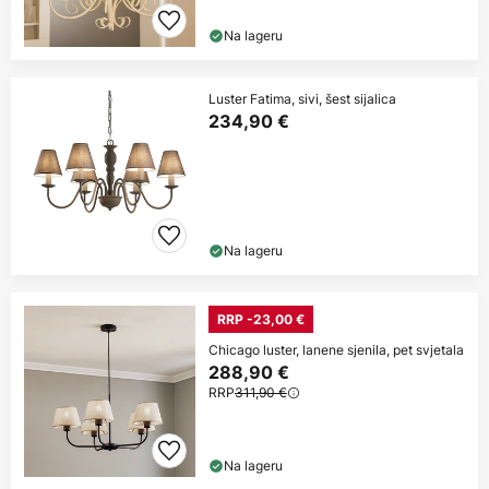
Na lageru
Luster Fatima, sivi, šest sijalica
234,90 €
Na lageru
RRP -23,00 €
Chicago luster, lanene sjenila, pet svjetala
288,90 €
RRP
311,90 €
Na lageru