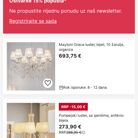
Ostvarite 15% popusta*
Ne propustite nijednu ponudu uz naš newsletter.
Registrirajte se sada
Maytoni Grace luster, bijeli, 10 žarulja,
organza
693,75 €
Rok isporuke: 8 - 12 dana
RRP -15,00 €
Pompejski luster, sa sjenilima, antikno
bijela
273,90 €
RRP
288,90 €