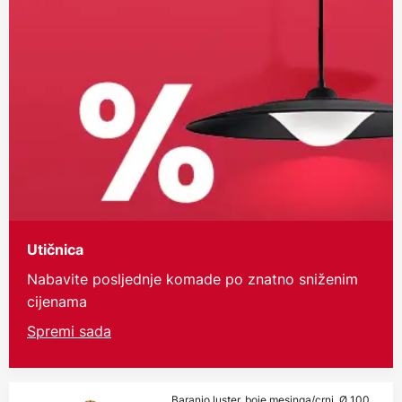
Utičnica
Nabavite posljednje komade po znatno sniženim
cijenama
Spremi sada
Baranio luster, boje mesinga/crni, Ø 100