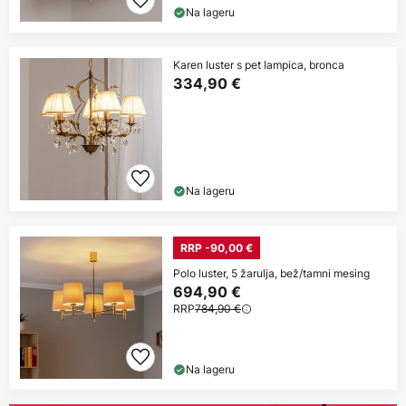
Na lageru
Karen luster s pet lampica, bronca
334,90 €
Na lageru
RRP -90,00 €
Polo luster, 5 žarulja, bež/tamni mesing
694,90 €
RRP
784,90 €
Na lageru