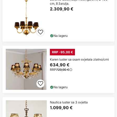
cm, 8 žarulja.
2.309,90 €
Na lageru
RRP -95,00 €
Karen luster sa osam svjetala zlatno/crni
634,90 €
RRP
729,90 €
Na lageru
Nautica luster sa 3 svjetla
1.099,90 €