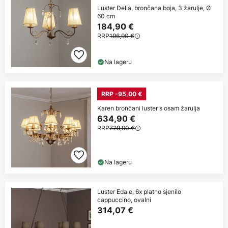
Luster Delia, brončana boja, 3 žarulje, Ø
60 cm
184,90 €
RRP
196,90 €
Na lageru
RRP -95,00 €
Karen brončani luster s osam žarulja
634,90 €
RRP
729,90 €
Na lageru
Luster Edale, 6x platno sjenilo
cappuccino, ovalni
314,07 €