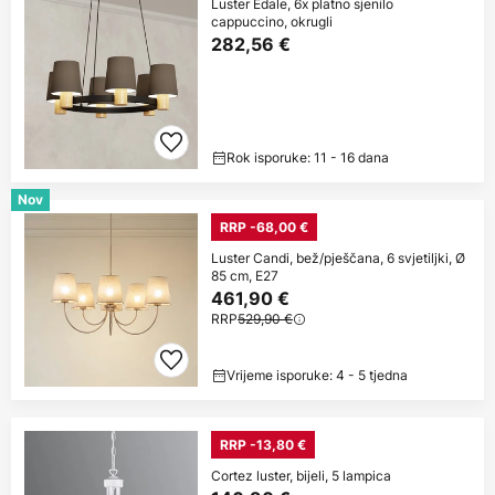
Luster Edale, 6x platno sjenilo
cappuccino, okrugli
282,56 €
Rok isporuke: 11 - 16 dana
Nov
RRP -68,00 €
Luster Candi, bež/pješčana, 6 svjetiljki, Ø
85 cm, E27
461,90 €
RRP
529,90 €
Vrijeme isporuke: 4 - 5 tjedna
RRP -13,80 €
Cortez luster, bijeli, 5 lampica