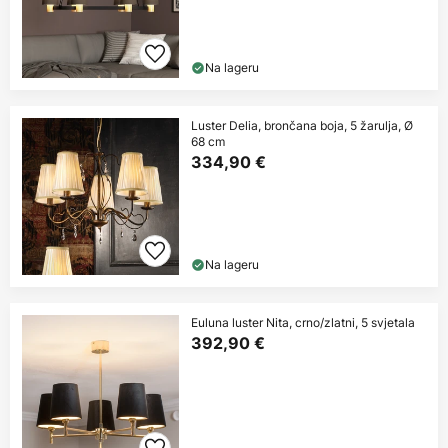
Na lageru
Luster Delia, brončana boja, 5 žarulja, Ø
68 cm
334,90 €
Na lageru
Euluna luster Nita, crno/zlatni, 5 svjetala
392,90 €