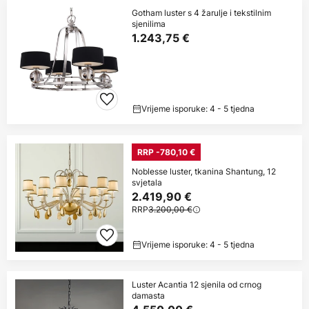
Gotham luster s 4 žarulje i tekstilnim
sjenilima
1.243,75 €
Vrijeme isporuke: 4 - 5 tjedna
RRP -780,10 €
Noblesse luster, tkanina Shantung, 12
svjetala
2.419,90 €
RRP
3.200,00 €
Vrijeme isporuke: 4 - 5 tjedna
Luster Acantia 12 sjenila od crnog
damasta