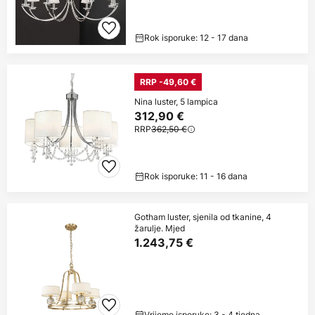
Rok isporuke: 12 - 17 dana
RRP -49,60 €
Nina luster, 5 lampica
312,90 €
RRP
362,50 €
Rok isporuke: 11 - 16 dana
Gotham luster, sjenila od tkanine, 4
žarulje. Mjed
1.243,75 €
Vrijeme isporuke: 3 - 4 tjedna