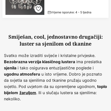
Vrijeme isporuke: 4 - 5 tjedna
Smiješan, cool, jednostavno drugačiji:
luster sa sjenilom od tkanine
Svatko može izraditi svijeće i kristalne privjeske.
ima preslatka
Bezobrazna verzija klasičnog lustera
i tako osigurava entuzijastične poglede i
sjenila
u isto vrijeme. Dobro je poznato
ugodnu atmosferu
da svjetla sa sjenilima od tkanine pružaju ugodno
svjetlo. Pod uvjetom da su opremljene ugodnom,
toplo
. Ili u slučaju lustera sa sjenilima:
bijelom
žaruljom
nekoliko.