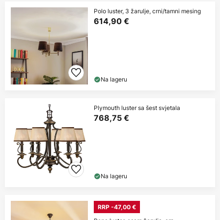
Polo luster, 3 žarulje, crni/tamni mesing
614,90 €
Na lageru
Plymouth luster sa šest svjetala
768,75 €
Na lageru
RRP -47,00 €