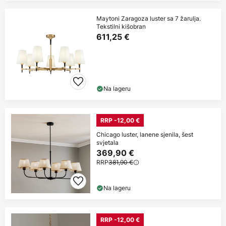
Maytoni Zaragoza luster sa 7 žarulja.
Tekstilni kišobran
611,25 €
Na lageru
RRP -12,00 €
Chicago luster, lanene sjenila, šest
svjetala
369,90 €
RRP
381,90 €
Na lageru
RRP -12,00 €