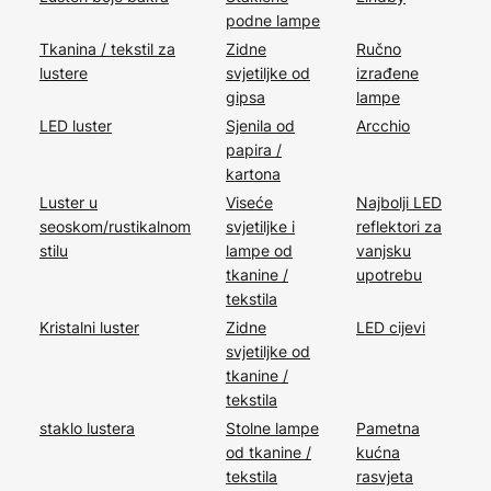
podne lampe
Tkanina / tekstil za
Zidne
Ručno
lustere
svjetiljke od
izrađene
gipsa
lampe
LED luster
Sjenila od
Arcchio
papira /
kartona
Luster u
Viseće
Najbolji LED
seoskom/rustikalnom
svjetiljke i
reflektori za
stilu
lampe od
vanjsku
tkanine /
upotrebu
tekstila
Kristalni luster
Zidne
LED cijevi
svjetiljke od
tkanine /
tekstila
staklo lustera
Stolne lampe
Pametna
od tkanine /
kućna
tekstila
rasvjeta