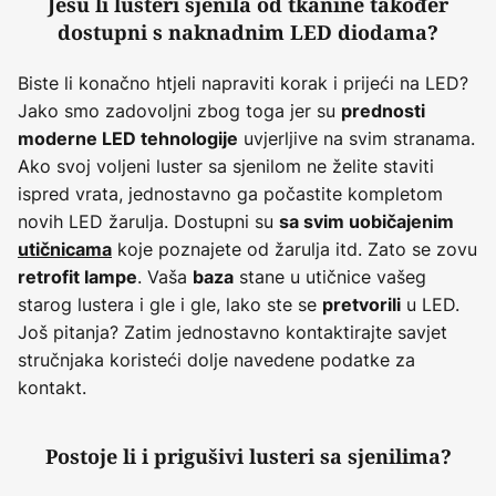
Jesu li lusteri sjenila od tkanine također
dostupni s naknadnim LED diodama?
Biste li konačno htjeli napraviti korak i prijeći na LED?
Jako smo zadovoljni zbog toga jer su
prednosti
uvjerljive na svim stranama.
moderne LED tehnologije
Ako svoj voljeni luster sa sjenilom ne želite staviti
ispred vrata, jednostavno ga počastite kompletom
novih LED žarulja. Dostupni su
sa svim uobičajenim
koje poznajete od žarulja itd. Zato se zovu
utičnicama
. Vaša
stane u utičnice vašeg
retrofit lampe
baza
starog lustera i gle i gle, lako ste se
u LED.
pretvorili
Još pitanja? Zatim jednostavno kontaktirajte savjet
stručnjaka koristeći dolje navedene podatke za
kontakt.
Postoje li i prigušivi lusteri sa sjenilima?