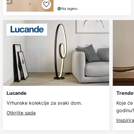
Na lageru
Lucande
Trendov
Vrhunske kolekcije za svaki dom.
Koje će
godinu
Otkrijte sada
Inspiri