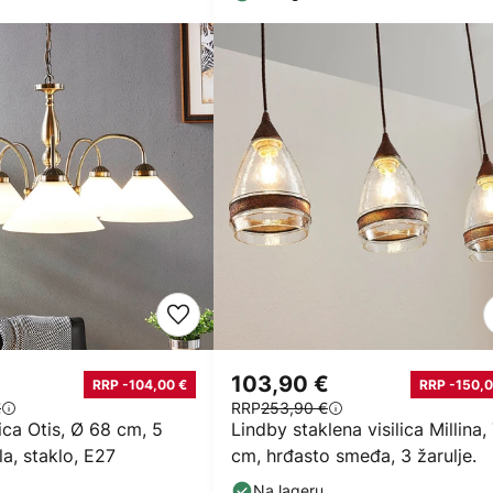
103,90 €
RRP -104,00 €
RRP -150,0
€
RRP
253,90 €
lica Otis, Ø 68 cm, 5
Lindby staklena visilica Millina,
ela, staklo, E27
cm, hrđasto smeđa, 3 žarulje.
Na lageru