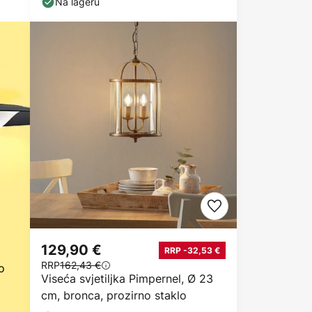
Na lageru
129,90 €
RRP -32,53 €
RRP
162,43 €
o
Viseća svjetiljka Pimpernel, Ø 23
cm, bronca, prozirno staklo