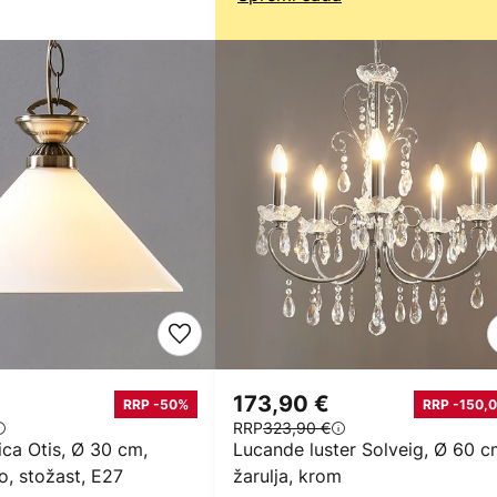
173,90 €
RRP -50%
RRP -150,0
RRP
323,90 €
lica Otis, Ø 30 cm,
Lucande luster Solveig, Ø 60 c
lo, stožast, E27
žarulja, krom