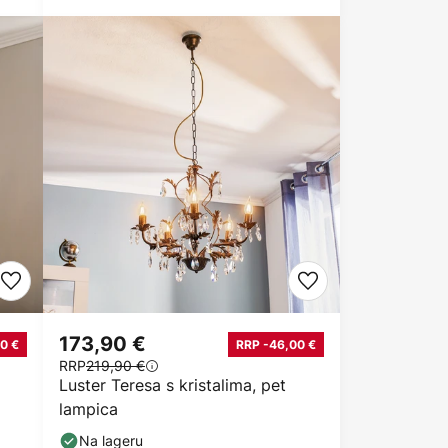
173,90 €
0 €
RRP -46,00 €
RRP
219,90 €
Luster Teresa s kristalima, pet
lampica
Na lageru