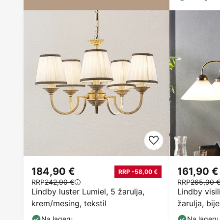
184,90 €
161,90 €
RRP -58,00 €
RRP
242,90 €
RRP
265,90 
Lindby luster Lumiel, 5 žarulja,
Lindby visi
krem/mesing, tekstil
žarulja, bij
Na lageru
Na lageru