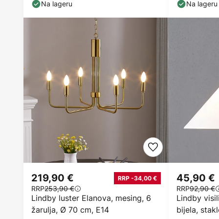
Na lageru
Na lageru
219,90 €
45,90 €
RRP -34,00 €
RRP
253,90 €
RRP
92,90 €
Lindby luster Elanova, mesing, 6
Lindby visi
žarulja, Ø 70 cm, E14
bijela, stak