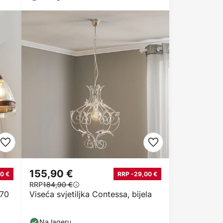
155,90 €
0 €
RRP -29,00 €
RRP
184,90 €
 70
Viseća svjetiljka Contessa, bijela
Na lageru