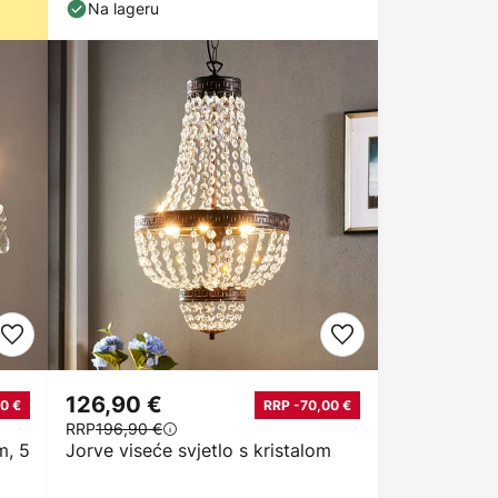
Na lageru
126,90 €
0 €
RRP -70,00 €
RRP
196,90 €
m, 5
Jorve viseće svjetlo s kristalom