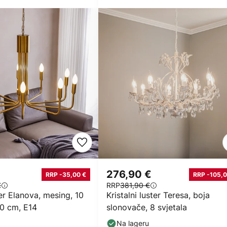
276,90 €
RRP -35,00 €
RRP -105,0
€
RRP
381,90 €
er Elanova, mesing, 10
Kristalni luster Teresa, boja
80 cm, E14
slonovače, 8 svjetala
Na lageru