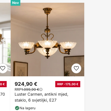
Nov
924,90 €
0 €
RRP -175,00 €
RRP
1.099,90 €
 70
Luster Carmen, antikni mjed,
staklo, 6 svjetiljki, E27
Na lageru