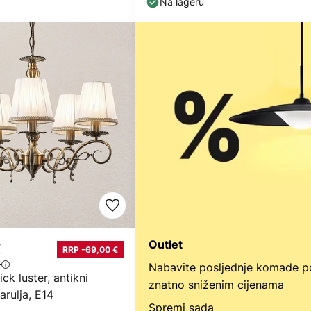
Na lageru
Outlet
€
RRP -69,00 €
€
Nabavite posljednje komade p
ck luster, antikni
znatno sniženim cijenama
arulja, E14
Spremi sada