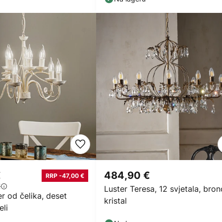
€
484,90 €
RRP -47,00 €
€
Luster Teresa, 12 svjetala, bron
er od čelika, deset
kristal
eli