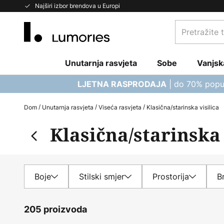
Skip
Najširi izbor brendova u Europi
to
Pretražite
Content
trgovinu...
Unutarnja rasvjeta
Sobe
Vanjsk
| do 70% popu
LJETNA RASPRODAJA
Dom
Unutarnja rasvjeta
Viseća rasvjeta
Klasična/starinska visilica
Klasična/starinska 
Boje
Stilski smjer
Prostorija
B
205 proizvoda