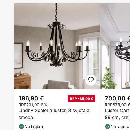
196,90 €
700,00 
RRP -35,00 €
RRP
231,90 €
RRP
875,00 
Lindby Scaleria luster, 8 svjetala,
Luster Cartw
smeđa
89 cm, crni
Na lageru
Na lageru