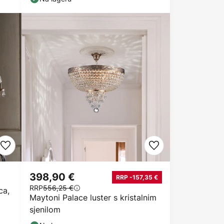
398,90 €
RRP -157,35 €
RRP
556,25 €
ca,
Maytoni Palace luster s kristalnim
sjenilom