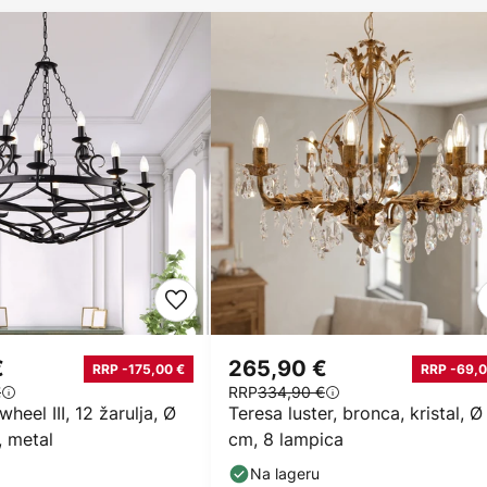
€
265,90 €
RRP -175,00 €
RRP -69,0
€
RRP
334,90 €
heel III, 12 žarulja, Ø
Teresa luster, bronca, kristal, Ø
, metal
cm, 8 lampica
Na lageru