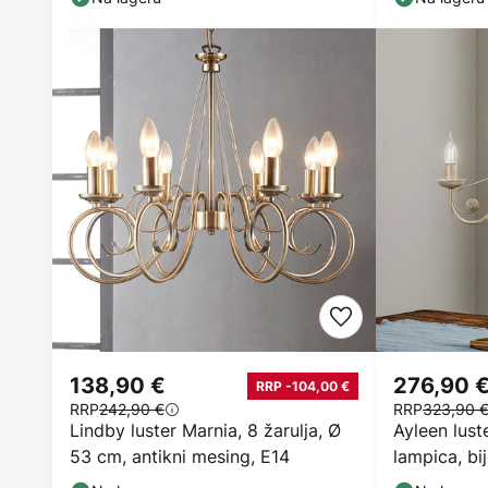
138,90 €
276,90 
RRP -104,00 €
RRP
242,90 €
RRP
323,90 
Lindby luster Marnia, 8 žarulja, Ø
Ayleen lust
53 cm, antikni mesing, E14
lampica, bij