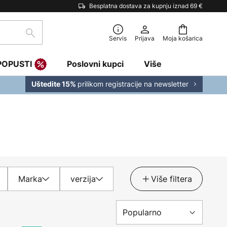
Besplatna dostava za kupnju iznad 69 €
traži
Servis
Prijava
Moja košarica
POPUSTI
Poslovni kupci
Više
prilikom registracije na newsletter
Uštedite 15%
Marka
verzija
Više filtera