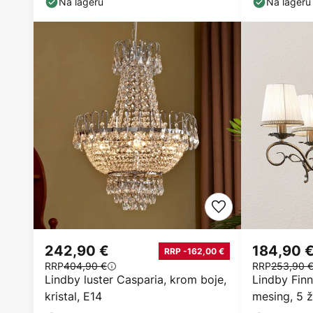
Na lageru
Na lageru
242,90 €
184,90 
RRP -162,00 €
RRP
404,90 €
RRP
253,90 
Lindby luster Casparia, krom boje,
Lindby Finni
kristal, E14
mesing, 5 ž