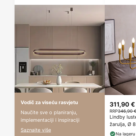
Vodič za viseću rasvjetu
311,90 €
RRP
346,90 
Naučite sve o planiranju,
Lindby lust
implementaciji i inspiraciji
žarulja, Ø 
Saznajte više
Na lageru