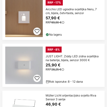
RRP -17%
Arcchio LED ugradna svjetiljka Neru, 7
cm, bijela, četvrtasta, senzor
57,90 €
RRP
69,90 €
Na lageru
RRP -8%
JUST LIGHT. Ziddy LED zidna svjetiljka
na baterije, bijela, senzor 3000 K
25,90 €
RRP
28,25 €
Rok isporuke: 8 - 12 dana
Müller Licht orijentacijsko svjetlo Riva
Sensor 3 serije
46,90 €