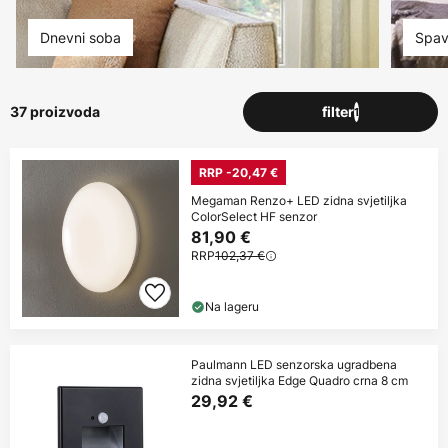
Dnevni soba
Spav
37 proizvoda
filter
1
RRP -20,47 €
Megaman Renzo+ LED zidna svjetiljka
ColorSelect HF senzor
81,90 €
RRP
102,37 €
Na lageru
Paulmann LED senzorska ugradbena
zidna svjetiljka Edge Quadro crna 8 cm
29,92 €