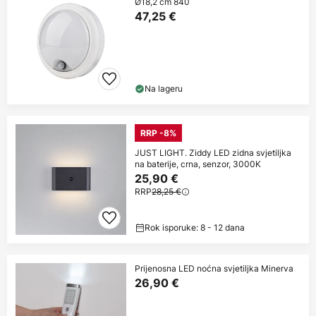
Ø18,2 cm 840
47,25 €
Na lageru
RRP -8%
JUST LIGHT. Ziddy LED zidna svjetiljka
na baterije, crna, senzor, 3000K
25,90 €
RRP
28,25 €
Rok isporuke: 8 - 12 dana
Prijenosna LED noćna svjetiljka Minerva
26,90 €