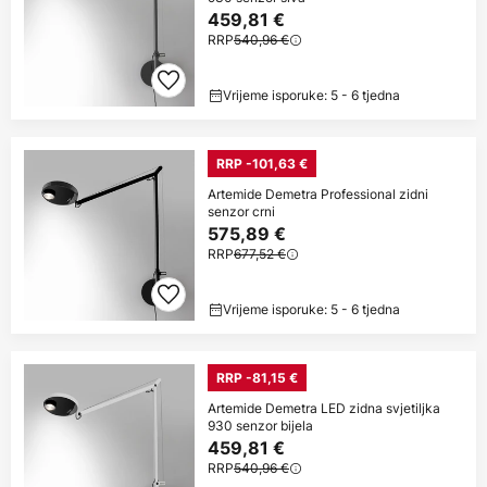
459,81 €
RRP
540,96 €
Vrijeme isporuke: 5 - 6 tjedna
RRP -101,63 €
Artemide Demetra Professional zidni
senzor crni
575,89 €
RRP
677,52 €
Vrijeme isporuke: 5 - 6 tjedna
RRP -81,15 €
Artemide Demetra LED zidna svjetiljka
930 senzor bijela
459,81 €
RRP
540,96 €