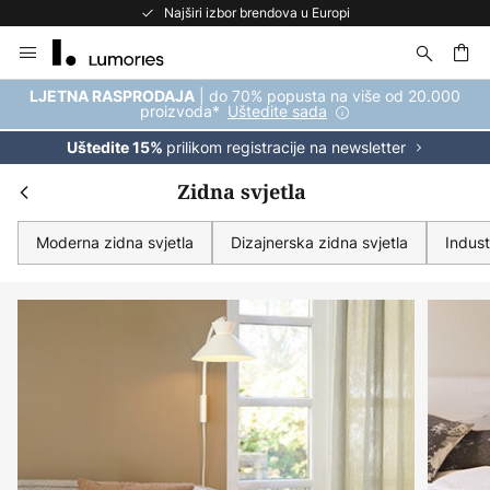
Besplatno vratite robu u roku od 50 dana
Skip
to
Content
| do 70% popusta na više od 20.000
LJETNA RASPRODAJA
proizvoda*
Uštedite sada
prilikom registracije na newsletter
Uštedite 15%
Zidna svjetla
Moderna zidna svjetla
Dizajnerska zidna svjetla
Indust