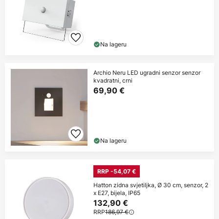
Na lageru
Archio Neru LED ugradni senzor senzor
kvadratni, crni
69,90 €
Na lageru
RRP -54,07 €
Hatton zidna svjetiljka, Ø 30 cm, senzor, 2
x E27, bijela, IP65
132,90 €
RRP
186,97 €