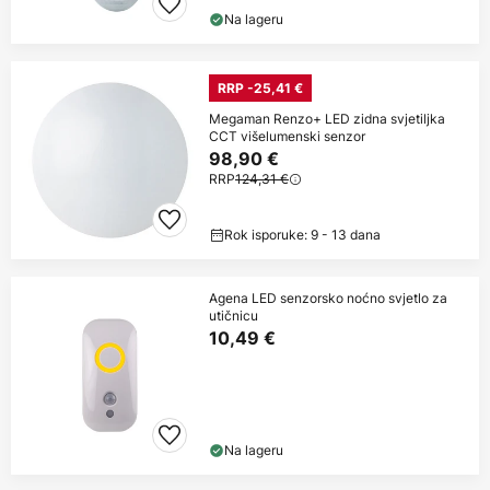
Na lageru
RRP -25,41 €
Megaman Renzo+ LED zidna svjetiljka
CCT višelumenski senzor
98,90 €
RRP
124,31 €
Rok isporuke: 9 - 13 dana
Agena LED senzorsko noćno svjetlo za
utičnicu
10,49 €
Na lageru