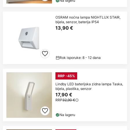
Na lageru
OSRAM noćna lampa NIGHTLUX STAIR,
bijela, senzor, baterija IP54
13,90 €
Rok isporuke: 8 - 12 dana
RRP -45%
Lindby LED baterijska zidna lampa Taska,
bijela, plastika, senzor
17,90 €
RRP
32,90 €
Na lageru