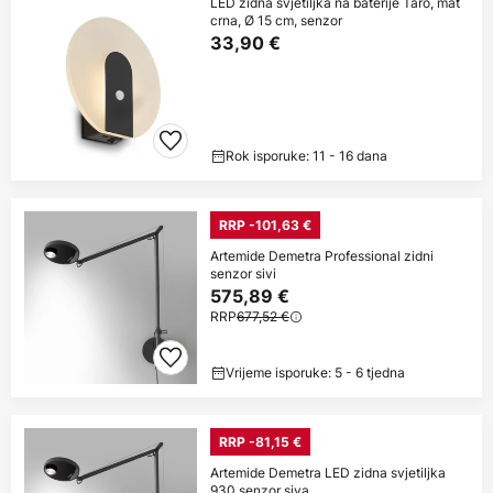
LED zidna svjetiljka na baterije Taro, mat
crna, Ø 15 cm, senzor
33,90 €
Rok isporuke: 11 - 16 dana
RRP -101,63 €
Artemide Demetra Professional zidni
senzor sivi
575,89 €
RRP
677,52 €
Vrijeme isporuke: 5 - 6 tjedna
RRP -81,15 €
Artemide Demetra LED zidna svjetiljka
930 senzor siva