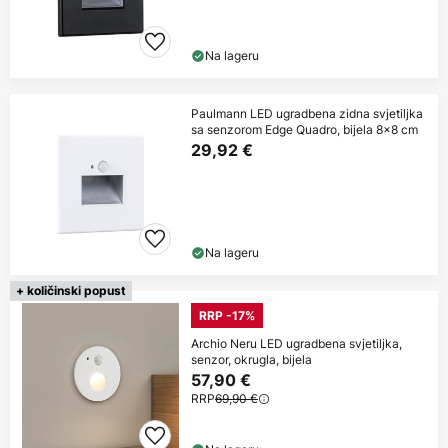
Na lageru
Paulmann LED ugradbena zidna svjetiljka
sa senzorom Edge Quadro, bijela 8x8 cm
29,92 €
Na lageru
+ količinski popust
RRP -17%
Archio Neru LED ugradbena svjetiljka,
senzor, okrugla, bijela
57,90 €
RRP
69,90 €