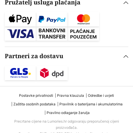
Pružatelj usluga plaćanja
Partneri za dostavu
Postavke privatnosti
Pravna klauzula
Odredbe i uvjeti
Zaštita osobnih podataka
Pravilnik o baterijama i akumulatorima
Pravilno odlaganje žarulja
Precrtane cijene na Lumories.hr odgovaraju preporučenoj cijeni
proizvođača.