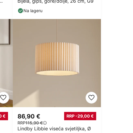
bijela, gips, gore/dolje, 26 cm, G9
Na lageru
86,90 €
0 €
RRP -29,00 €
RRP
115,90 €
Lindby Libbie viseća svjetiljka, Ø