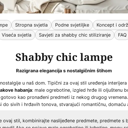
ampe
Stropna svjetla
Podne svjetiljke
Koncept i održ
Viseća svjetla
Savjeti za shabby chic stiliziranje
FAQ
Shabby chic lampe
Razigrana elegancija s nostalgičnim štihom
talgije u naš dom. Tipični za ovaj stil uređenja interijera su
: male ogrebotine, izgled hrđe ili oljuštenu 
akove habanja
i – gotovo kao pronađeni predmeti iz nekog drugog vremena
nsi do sivih i hrđavih tonova, stvarajući romantičnu, domaću
e ovaj stil, kombinirajte naslijeđene predmete, predmete s 
 modi! Ako se pojave male ogrebotine ili krhotine, mogu se 