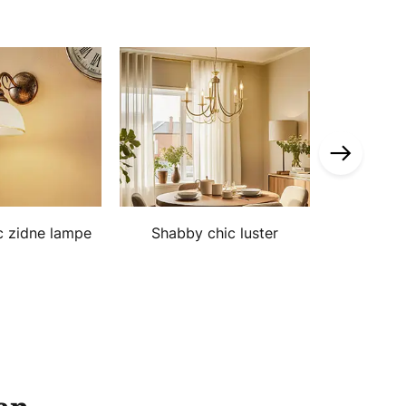
c zidne lampe
Shabby chic luster
Sve skan