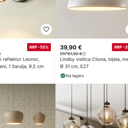
39,90 €
RRP -55%
RRP -
RRP
61,90 €
i reflektor Leonor,
Lindby visilica Cliona, bijela, me
lni, 1 žarulja, 9,5 cm
Ø 31 cm, E27
Na lageru