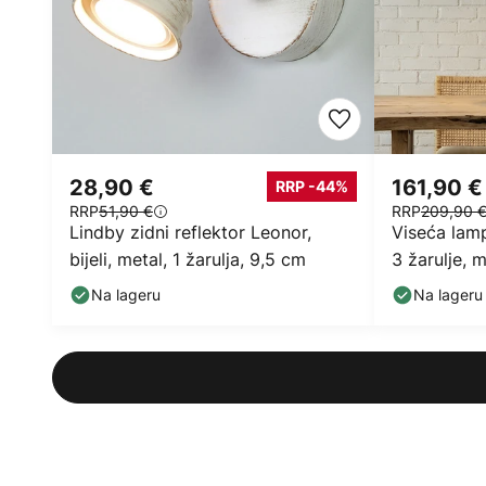
28,90 €
161,90 €
RRP -44%
RRP
51,90 €
RRP
209,90 
Lindby zidni reflektor Leonor,
Viseća lam
bijeli, metal, 1 žarulja, 9,5 cm
3 žarulje, 
Na lageru
Na lageru