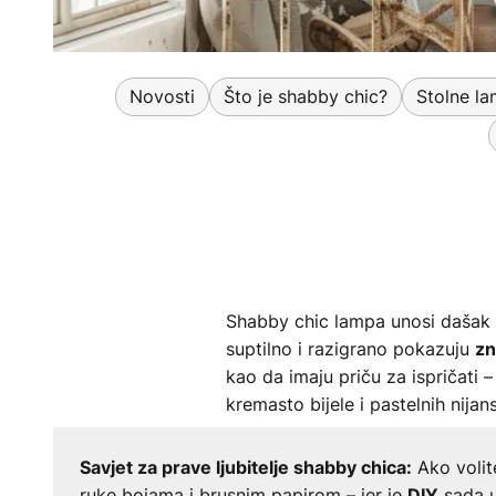
Novosti
Što je shabby chic?
Stolne l
Shabby chic lampa unosi dašak nos
suptilno i razigrano pokazuju
zn
kao da imaju priču za ispričat
kremasto bijele i pastelnih nija
Ako volit
Savjet za prave ljubitelje shabby chica:
ruke bojama i brusnim papirom – jer je
sada u
DIY