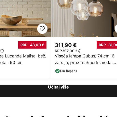
311,90 €
RRP -48,00 €
RRP -81,0
€
RRP
392,90 €
pa Lucande Malisa, bež,
Viseća lampa Cubus, 74 cm, 6
metal, 90 cm
žarulja, prozirna/med/smeđa,
staklo
Na lageru
Učitaj više