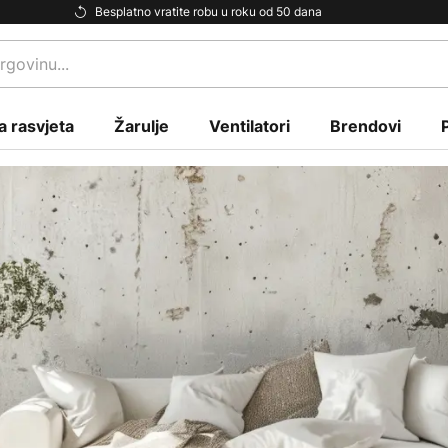
Besplatno vratite robu u roku od 50 dana
a rasvjeta
Žarulje
Ventilatori
Brendovi