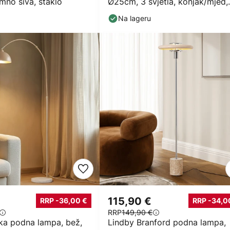
mno siva, staklo
Ø25cm, 3 svjetla, konjak/mjed,
staklo
Na lageru
€
115,90 €
RRP -36,00 €
RRP -34,0
RRP
149,90 €
ka podna lampa, bež,
Lindby Branford podna lampa,