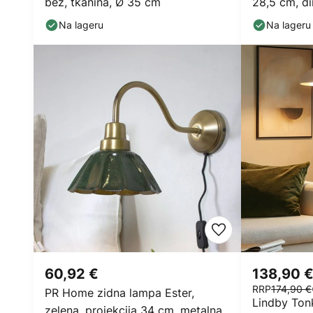
bež, tkanina, Ø 35 cm
28,5 cm, di
Na lageru
Na lageru
60,92 €
138,90 
RRP
174,90 €
PR Home zidna lampa Ester,
Lindby Ton
zelena, projekcija 34 cm, metalna