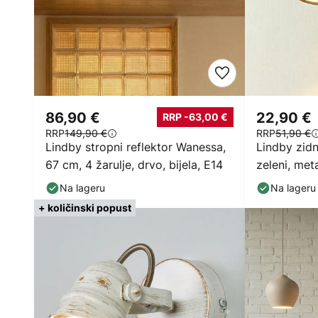
86,90 €
22,90 €
RRP -63,00 €
RRP
149,90 €
RRP
51,90 €
Lindby stropni reflektor Wanessa,
Lindby zidn
67 cm, 4 žarulje, drvo, bijela, E14
zeleni, meta
Na lageru
Na lageru
+ količinski popust