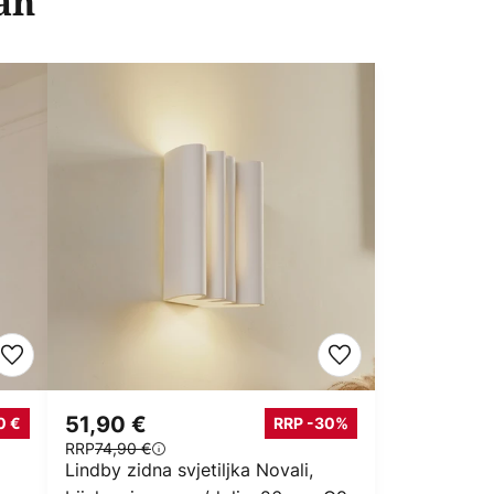
an
51,90 €
0 €
RRP -30%
RRP
74,90 €
Lindby zidna svjetiljka Novali,