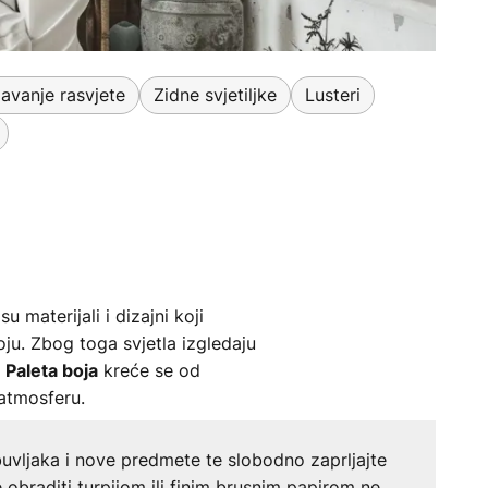
avanje rasvjete
Zidne svjetiljke
Lusteri
 materijali i dizajni koji
boju. Zbog toga svjetla izgledaju
.
kreće se od
Paleta boja
 atmosferu.
buvljaka i nove predmete te slobodno zaprljajte
obraditi turpijom ili finim brusnim papirom ne