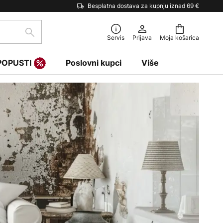
Besplatna dostava za kupnju iznad 69 €
traži
Servis
Prijava
Moja košarica
POPUSTI
Poslovni kupci
Više