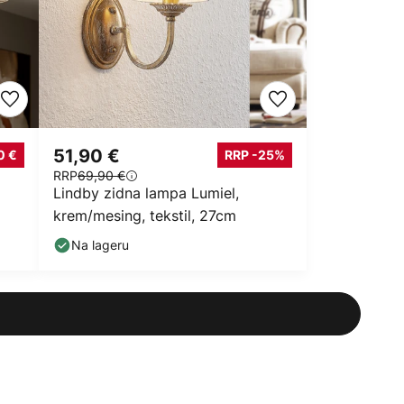
51,90 €
0 €
RRP -25%
RRP
69,90 €
Lindby zidna lampa Lumiel,
krem/mesing, tekstil, 27cm
Na lageru