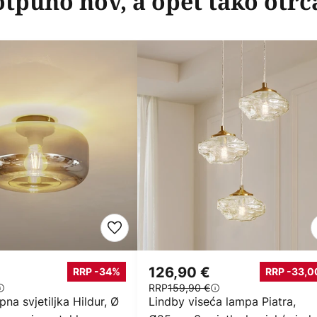
otpuno nov, a opet tako otrc
126,90 €
RRP -34%
RRP -33,0
RRP
159,90 €
pna svjetiljka Hildur, Ø
Lindby viseća lampa Piatra,