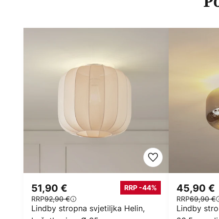
P
51,90 €
45,90 €
RRP -44%
RRP
92,90 €
RRP
69,90 €
Lindby stropna svjetiljka Helin,
Lindby stro