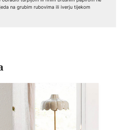
jeda na grubim rubovima ili iverju tijekom
a