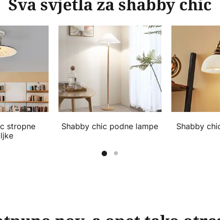
Sva svjetla za shabby chic
c stropne
Shabby chic podne lampe
Shabby chi
iljke