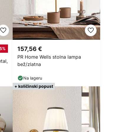
157,56 €
35%
PR Home Wells stolna lampa
tal,
bež/zlatna
Na lageru
+ količinski popust