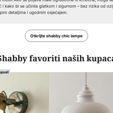
i kako bi se učinila glatkom i sigurnom – bez rizika od ozl
epim detaljima i ugodnim osjećajem.
Otkrijte shabby chic lampe
Shabby favoriti naših kupac
opust