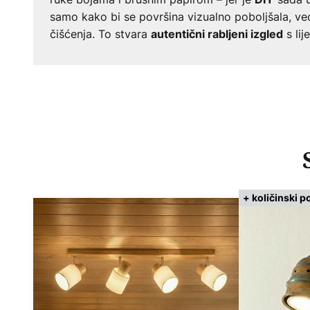
samo kako bi se površina vizualno poboljšala, već 
čišćenja. To stvara
s lij
autentični rabljeni izgled
+ količinski p