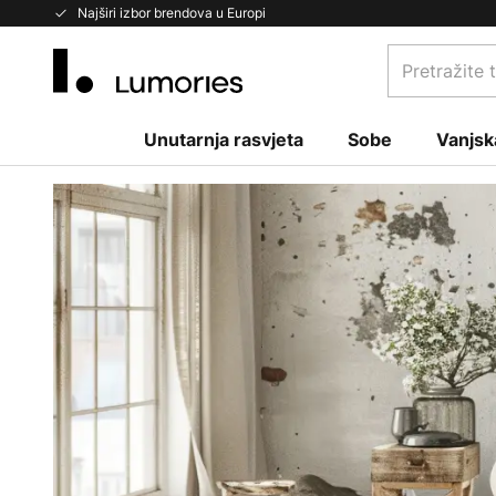
Skip
Najširi izbor brendova u Europi
to
Pretražite
Content
trgovinu...
Unutarnja rasvjeta
Sobe
Vanjsk