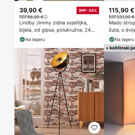
39,90 €
115,90 €
RRP -54%
RRP
86,90 €
RRP
231,90 €
Lindby Jimmy zidna svjetiljka,
Mado stropn
bijela, od gipsa, polukružna, 24
žuta, s dvij
cm, E14
Na lageru
Na lageru
+ količinski p