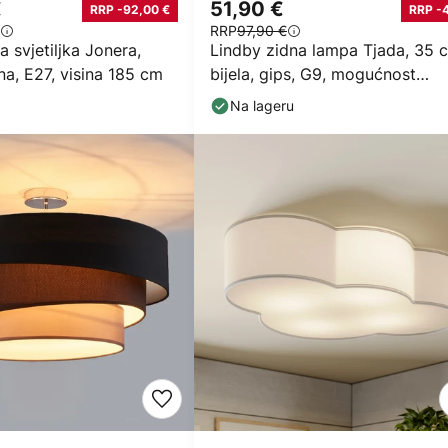
€
51,90 €
RRP -92,00 €
RRP -
RRP
97,90 €
a svjetiljka Jonera,
Lindby zidna lampa Tjada, 35 
na, E27, visina 185 cm
bijela, gips, G9, mogućnost
bojanja
Na lageru