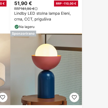
51,90 €
0 €
RRP -110,00 €
RRP
161,90 €
Lindby LED stolna lampa Eleni,
crna, CCT, prigušiva
Na lageru
Sponzorirano