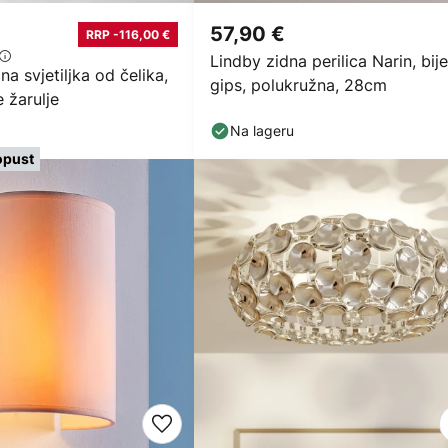
57,90 €
RRP -116,00 €
Lindby zidna perilica Narin, bije
a svjetiljka od čelika,
gips, polukružna, 28cm
e žarulje
Na lageru
opust