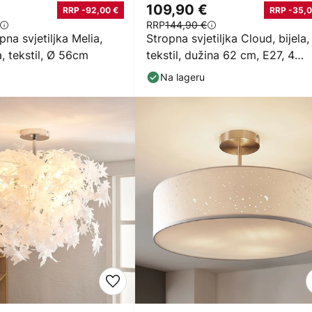
109,90 €
RRP -92,00 €
RRP -35,0
RRP
144,90 €
pna svjetiljka Melia,
Stropna svjetiljka Cloud, bijela,
, tekstil, Ø 56cm
tekstil, dužina 62 cm, E27, 4
žarulje.
Na lageru