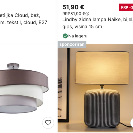
51,90 €
RRP -
RRP
81,90 €
etiljka Cloud, bež,
Lindby zidna lampa Naike, bijel
m, tekstil, cloud, E27
gips, visina 15 cm
Na lageru
sponzoriran