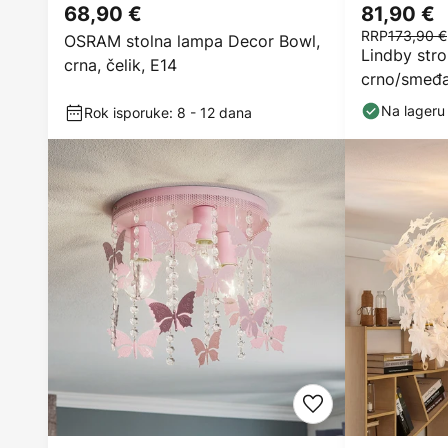
68,90 €
81,90 €
RRP
173,90 €
OSRAM stolna lampa Decor Bowl,
Lindby stro
crna, čelik, E14
crno/smeđa
Na lageru
Rok isporuke: 8 - 12 dana