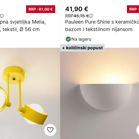
41,90 €
RRP -81,00 €
RRP 
RRP
45,15 €
pna svjetiljka Melia,
Pauleen Pure Shine s keramič
 tekstil, Ø 56 cm
bazom i tekstilnom nijansom
Na lageru
+ količinski popust