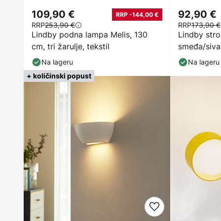
109,90 €
92,90 €
RRP -144,00 €
RRP
253,90 €
RRP
173,90 €
Lindby podna lampa Melis, 130
Lindby stro
cm, tri žarulje, tekstil
smeđa/siva,
Na lageru
Na lageru
+ količinski popust