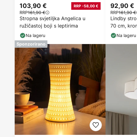
103,90 €
92,90 €
RRP -58,00 €
RRP
161,90 €
RRP
161,90 €
Stropna svjetiljka Angelica u
Lindby stro
ružičastoj boji s leptirima
70 cm, krom,
Na lageru
Na lageru
Sponzorirano