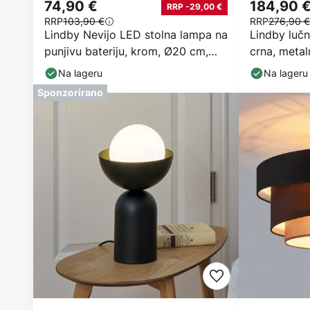
74,90 €
184,90 
RRP -29,00 €
RRP
103,90 €
RRP
276,90 €
Lindby Nevijo LED stolna lampa na
Lindby lučn
punjivu bateriju, krom, Ø20 cm,
crna, metal
USB,
Na lageru
Na lageru
Sponzorirano