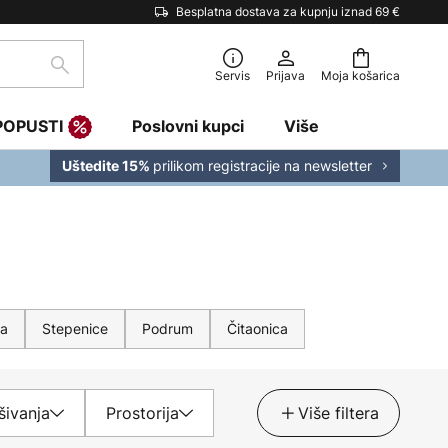
Besplatna dostava za kupnju iznad 69 €
traži
Servis
Prijava
Moja košarica
POPUSTI
Poslovni kupci
Više
prilikom registracije na newsletter
Uštedite 15%
ba
Stepenice
Podrum
Čitaonica
šivanja
Prostorija
Više filtera