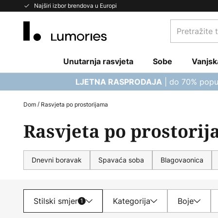
Skip
Najširi izbor brendova u Europi
to
Pretražite
Content
trgovinu...
Unutarnja rasvjeta
Sobe
Vanjsk
| do 70% popu
LJETNA RASPRODAJA
Dom
Rasvjeta po prostorijama
Rasvjeta po prostori
Dnevni boravak
Spavaća soba
Blagovaonica
Stilski smjer
Kategorija
Boje
1