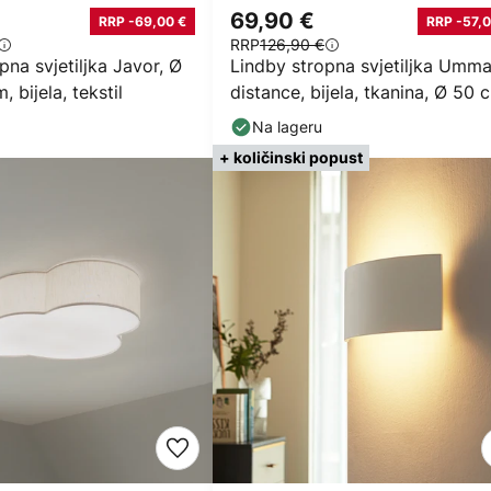
69,90 €
RRP -69,00 €
RRP -57,0
RRP
126,90 €
pna svjetiljka Javor, Ø
Lindby stropna svjetiljka Umma
 bijela, tekstil
distance, bijela, tkanina, Ø 50 
E27
Na lageru
+ količinski popust