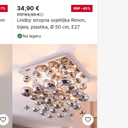
34,90 €
-7%
RRP -45%
RRP
63,90 €
kom
Lindby stropna svjetiljka Rimon,
bijela, plastika, Ø 50 cm, E27
Na lageru