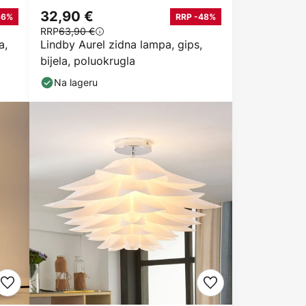
32,90 €
36%
RRP -48%
RRP
63,90 €
a,
Lindby Aurel zidna lampa, gips,
bijela, poluokrugla
Na lageru