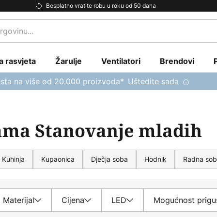
Besplatno vratite robu u roku od 50 dana
a rasvjeta
Žarulje
Ventilatori
Brendovi
sta na više od 20.000 proizvoda*
Uštedite sada
jama Stanovanje mladih
Kuhinja
Kupaonica
Dječja soba
Hodnik
Radna so
Materijal
Cijena
LED
Mogućnost prigu