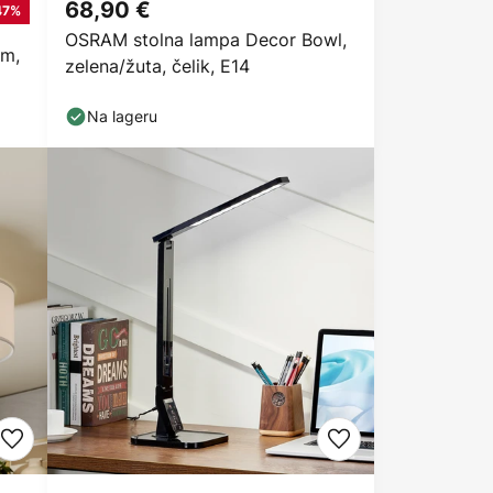
68,90 €
47%
OSRAM stolna lampa Decor Bowl,
cm,
zelena/žuta, čelik, E14
Na lageru