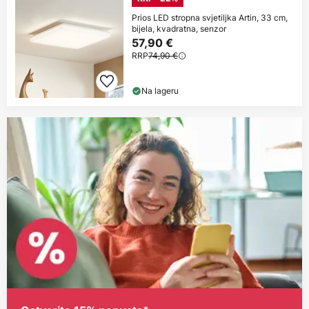
Prios LED stropna svjetiljka Artin, 33 cm,
bijela, kvadratna, senzor
57,90 €
RRP
74,90 €
Na lageru