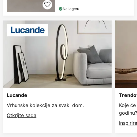
Na lageru
Lucande
Trendov
Vrhunske kolekcije za svaki dom.
Koje će
godinu
Otkrijte sada
Inspiri