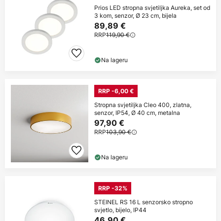
Prios LED stropna svjetiljka Aureka, set od
3 kom, senzor, Ø 23 cm, bijela
89,89 €
RRP
119,90 €
Na lageru
RRP -6,00 €
Stropna svjetiljka Cleo 400, zlatna,
senzor, IP54, Ø 40 cm, metalna
97,90 €
RRP
103,90 €
Na lageru
RRP -32%
STEINEL RS 16 L senzorsko stropno
svjetlo, bijelo, IP44
46,90 €