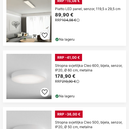
RRP -15,08 €
Piatto LED panel, senzor, 119,5 x 29,5 cm
89,90 €
RRP
104,98 €
Na lageru
RRP -41,00 €
Stropna svjetiljka Cleo 600, bijela, senzor,
IP20, Ø 60 cm, metalna
178,90 €
RRP
219,90 €
Na lageru
RRP -36,00 €
Stropna svjetiljka Cleo 500, bijela, senzor,
IP20, Ø 50 cm, metalna