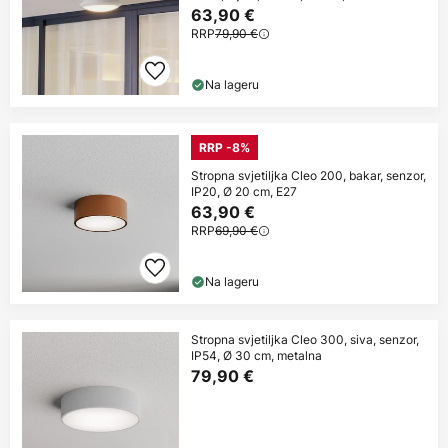
63,90 €
RRP
79,90 €
Na lageru
RRP -8%
Stropna svjetiljka Cleo 200, bakar, senzor,
IP20, Ø 20 cm, E27
63,90 €
RRP
69,90 €
Na lageru
Stropna svjetiljka Cleo 300, siva, senzor,
IP54, Ø 30 cm, metalna
79,90 €