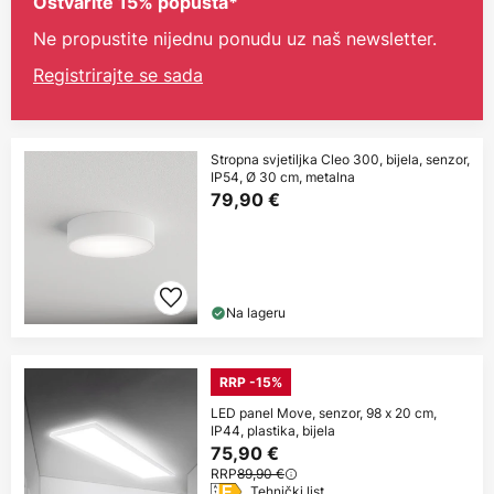
Ostvarite 15% popusta*
Ne propustite nijednu ponudu uz naš newsletter.
Registrirajte se sada
Stropna svjetiljka Cleo 300, bijela, senzor,
IP54, Ø 30 cm, metalna
79,90 €
Na lageru
RRP -15%
LED panel Move, senzor, 98 x 20 cm,
IP44, plastika, bijela
75,90 €
RRP
89,90 €
Tehnički list