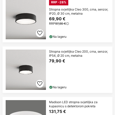
RRP -28%
Stropna svjetiljka Cleo 300, crna, senzor,
IP20, Ø 30 cm, metalna
69,90 €
RRP
97,90 €
Na lageru
Stropna svjetiljka Cleo 200, crna, senzor,
IP54, Ø 20 cm, metalna
79,90 €
Na lageru
Madison LED stropna svjetiljka za
kupaonicu s detektorom pokreta
131,75 €