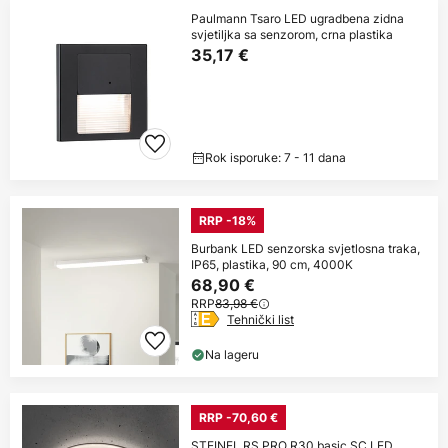
Paulmann Tsaro LED ugradbena zidna
svjetiljka sa senzorom, crna plastika
35,17 €
Rok isporuke: 7 - 11 dana
RRP -18%
Burbank LED senzorska svjetlosna traka,
IP65, plastika, 90 cm, 4000K
68,90 €
RRP
83,98 €
Tehnički list
Na lageru
RRP -70,60 €
STEINEL RS PRO R30 basic SC LED