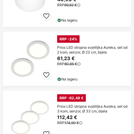
RRP
69,62 €
Na lageru
RRP -24%
Prios LED stropna svjetiljka Aureka, set od
2 kom, senzor, Ø 23 cm, bijela
61,23 €
RRP
80,65 €
Na lageru
RRP -62,48 €
Prios LED stropna svjetiljka Aureka, set od
3 kom, senzor, Ø 33 cm, bijela
112,42 €
RRP
174,90 €