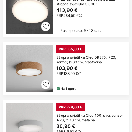
stropna svjetiljka 3.000K
413,90 €
RRP
484,50 €
Rok isporuke: 9 - 13 dana
RRP -35,00 €
Stropna svjetiljka Cleo DR375, IP20,
senzor, Ø 38 cm, hrastovina
103,90 €
RRP
138,90 €
Na lageru
RRP -29,00 €
Stropna svjetiljka Cleo 400, siva, senzor,
IP20, Ø 40 cm, metalna
86,90 €
RRP
115,90 €