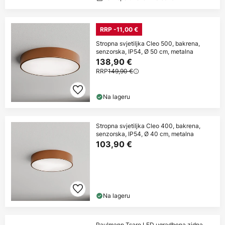
RRP -11,00 €
Stropna svjetiljka Cleo 500, bakrena,
senzorska, IP54, Ø 50 cm, metalna
138,90 €
RRP
149,90 €
Na lageru
Stropna svjetiljka Cleo 400, bakrena,
senzorska, IP54, Ø 40 cm, metalna
103,90 €
Na lageru
Paulmann Tsaro LED ugradbena zidna