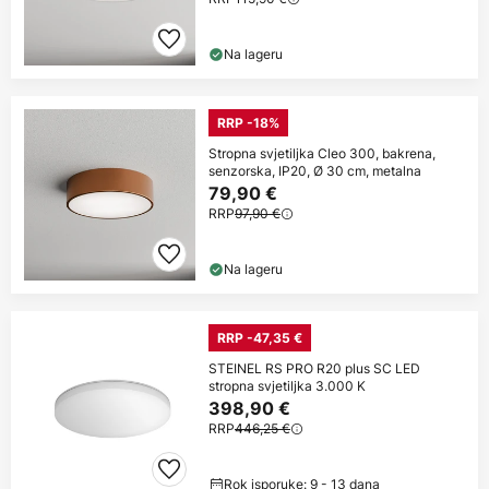
Na lageru
RRP -18%
Stropna svjetiljka Cleo 300, bakrena,
senzorska, IP20, Ø 30 cm, metalna
79,90 €
RRP
97,90 €
Na lageru
RRP -47,35 €
STEINEL RS PRO R20 plus SC LED
stropna svjetiljka 3.000 K
398,90 €
RRP
446,25 €
Rok isporuke: 9 - 13 dana