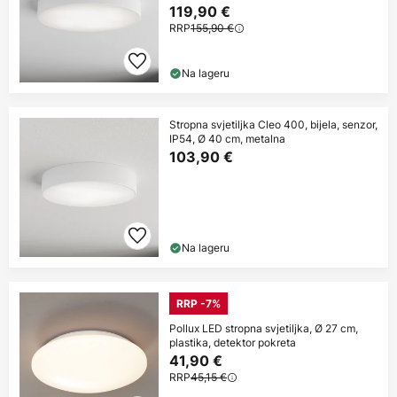
119,90 €
RRP
155,90 €
Na lageru
Stropna svjetiljka Cleo 400, bijela, senzor,
IP54, Ø 40 cm, metalna
103,90 €
Na lageru
RRP -7%
Pollux LED stropna svjetiljka, Ø 27 cm,
plastika, detektor pokreta
41,90 €
RRP
45,15 €