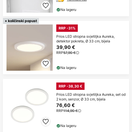
Na lageru
+ količinski popust
RRP -31%
Prios LED stropna svjetiljka Aureka,
detektor pokreta, Ø 33 cm, bijela
39,90 €
RRP
57,90 €
Na lageru
RRP -38,30 €
Prios LED stropna svjetiljka Aureka, set od
2 kom, senzor, Ø 33 cm, bijela
76,60 €
RRP
114,90 €
Na lageru