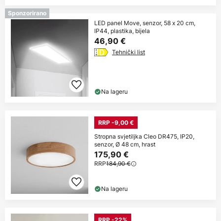
Sponzorirano
LED panel Move, senzor, 58 x 20 cm,
IP44, plastika, bijela
46,90 €
Tehnički list
Na lageru
RRP -9,00 €
Stropna svjetiljka Cleo DR475, IP20,
senzor, Ø 48 cm, hrast
175,90 €
RRP
184,90 €
Na lageru
RRP -22%