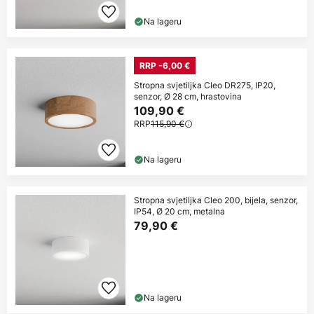
Na lageru
RRP -6,00 €
Stropna svjetiljka Cleo DR275, IP20,
senzor, Ø 28 cm, hrastovina
109,90 €
RRP
115,90 €
Na lageru
Stropna svjetiljka Cleo 200, bijela, senzor,
IP54, Ø 20 cm, metalna
79,90 €
Na lageru