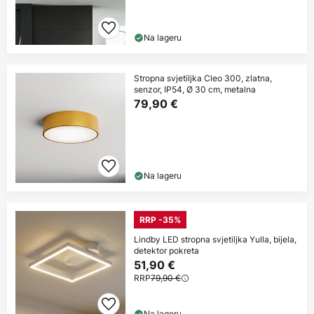
Na lageru
Stropna svjetiljka Cleo 300, zlatna,
senzor, IP54, Ø 30 cm, metalna
79,90 €
Na lageru
RRP -35%
Lindby LED stropna svjetiljka Yulla, bijela,
detektor pokreta
51,90 €
RRP
79,90 €
Na lageru