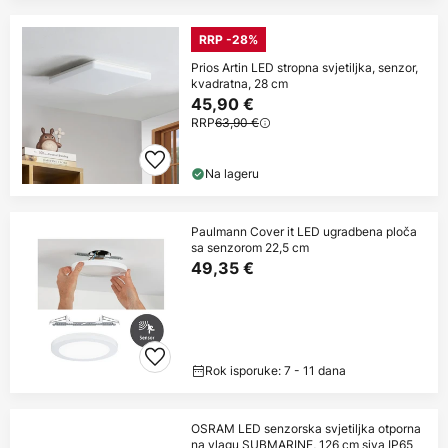
RRP -28%
Prios Artin LED stropna svjetiljka, senzor,
kvadratna, 28 cm
45,90 €
RRP
63,90 €
Na lageru
Paulmann Cover it LED ugradbena ploča
sa senzorom 22,5 cm
49,35 €
Rok isporuke: 7 - 11 dana
OSRAM LED senzorska svjetiljka otporna
na vlagu SUBMARINE, 126 cm siva IP65