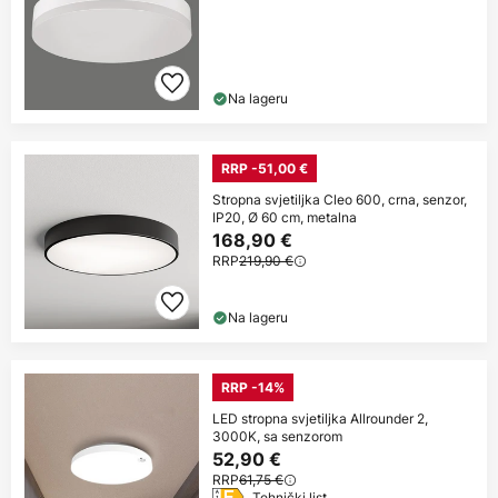
Na lageru
RRP -51,00 €
Stropna svjetiljka Cleo 600, crna, senzor,
IP20, Ø 60 cm, metalna
168,90 €
RRP
219,90 €
Na lageru
RRP -14%
LED stropna svjetiljka Allrounder 2,
3000K, sa senzorom
52,90 €
RRP
61,75 €
Tehnički list