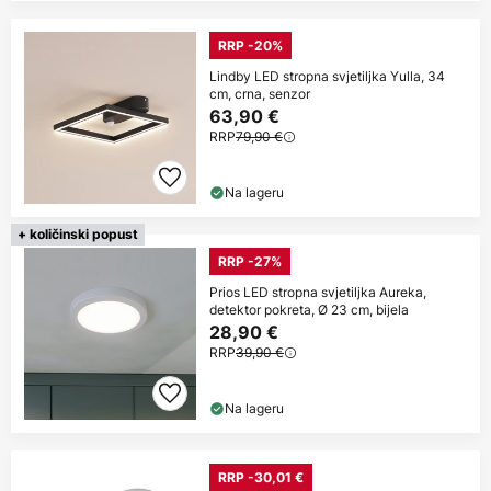
RRP -20%
Lindby LED stropna svjetiljka Yulla, 34
cm, crna, senzor
63,90 €
RRP
79,90 €
Na lageru
+ količinski popust
RRP -27%
Prios LED stropna svjetiljka Aureka,
detektor pokreta, Ø 23 cm, bijela
28,90 €
RRP
39,90 €
Na lageru
RRP -30,01 €