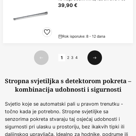
39,90 €
Rok isporuke: 8 - 12 dana
Stranica
1
2
3
4
Prethodno
Sljedeći
Stropna svjetiljka s detektorom pokreta –
kombinacija udobnosti i sigurnosti
Svjetlo koje se automatski pali u pravom trenutku -
točno kada je potrebno. Stropne svjetiljke sa
senzorima pokreta stvaraju taj osjećaj udobnosti i
sigurnosti pri ulasku u prostoriju, bez ikakvih tipki ili
daljinskog upravljača. Idealno za hodnike, podrume ili