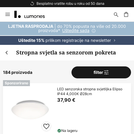
Besplatna dostava za kupnju iznad 69 €
Skip
to
Content
| do 70% popusta na više od 20.000
LJETNA RASPRODAJA
proizvoda*
Uštedite sada
prilikom registracije na newsletter
Uštedite 15%
Stropna svjetla sa senzorom pokreta
184 proizvoda
filter
Sponzorirano
LED senzorska stropna svjetiljka Elipso
IP44 4,000K Ø28cm
37,90 €
Na lageru