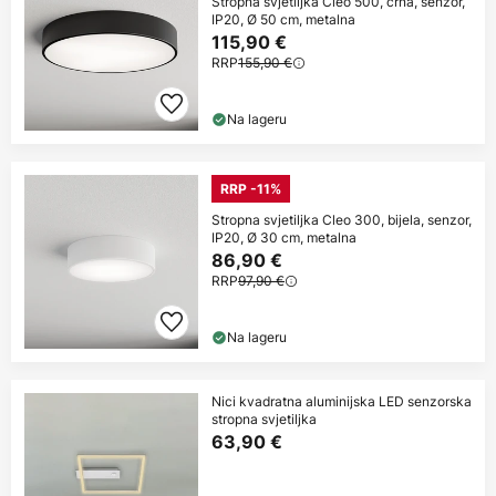
Stropna svjetiljka Cleo 500, crna, senzor,
IP20, Ø 50 cm, metalna
115,90 €
RRP
155,90 €
Na lageru
RRP -11%
Stropna svjetiljka Cleo 300, bijela, senzor,
IP20, Ø 30 cm, metalna
86,90 €
RRP
97,90 €
Na lageru
Nici kvadratna aluminijska LED senzorska
stropna svjetiljka
63,90 €