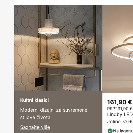
Kultni klasici
161,90 €
RRP
231,90 €
Moderni dizajni za suvremene
Lindby LED 
stilove života
Joline, Ø 6
Saznajte više
Na lageru