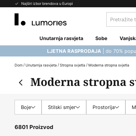
Skip
Najširi izbor brendova u Europi
to
Pretražite
Content
trgovinu...
Unutarnja rasvjeta
Sobe
Vanjsk
| do 70% popu
LJETNA RASPRODAJA
Dom
Unutarnja rasvjeta
Stropna svjetla
Moderna stropna svjetla
Moderna stropna s
Boje
Stilski smjer
Prostorija
M
6801 Proizvod