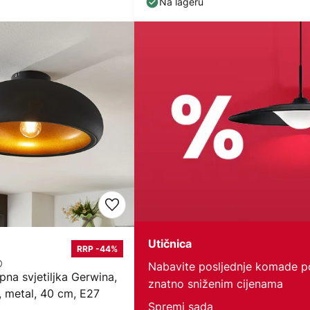
Na lageru
Utičnica
RRP -44%
Nabavite posljednje komade p
pna svjetiljka Gerwina,
znatno sniženim cijenama
, metal, 40 cm, E27
Spremi sada