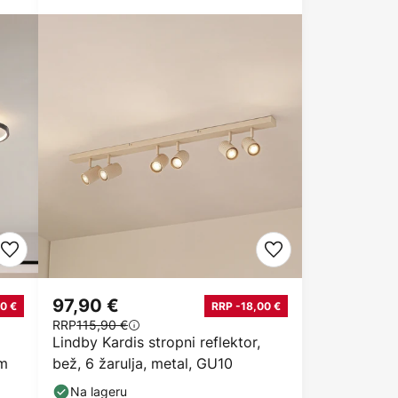
97,90 €
0 €
RRP -18,00 €
RRP
115,90 €
Lindby Kardis stropni reflektor,
cm
bež, 6 žarulja, metal, GU10
Na lageru