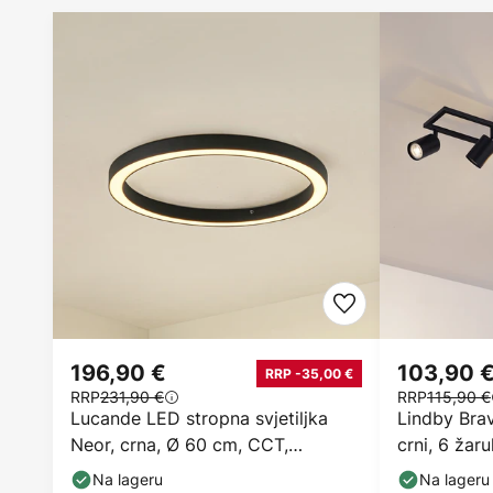
196,90 €
103,90 
RRP -35,00 €
RRP
231,90 €
RRP
115,90 €
Lucande LED stropna svjetiljka
Lindby Brav
Neor, crna, Ø 60 cm, CCT,
crni, 6 žaru
prigušljiva
Na lageru
Na lageru