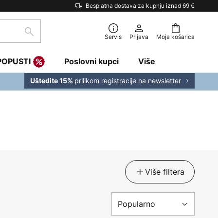
Besplatna dostava za kupnju iznad 69 €
traži
Servis
Prijava
Moja košarica
POPUSTI
Poslovni kupci
Više
prilikom registracije na newsletter
Uštedite 15%
Više filtera