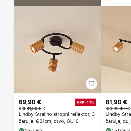
69,90 €
81,90 €
RRP -14%
RRP
81,90 €
RRP
92,90 €
Lindby Stralino stropni reflektor, 3
Lindby Stral
žarulje, Ø31cm, drvo, GU10
žarulje, du
Na lageru
Na lageru