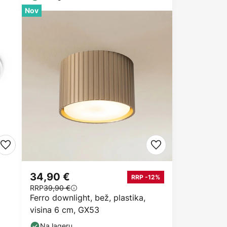
Nov
34,90 €
RRP -12%
RRP
39,90 €
Ferro downlight, bež, plastika,
visina 6 cm, GX53
Na lageru