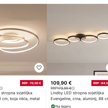
109,90 €
RRP -70,00 €
RRP -64,0
RRP
173,90 €
stropna svjetiljka
Lindby LED stropna svjetiljka
0 cm, boja nikla, metal
Evengeline, crna, aluminij, 88 
Na lageru