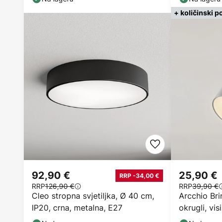
+ količinski p
92,90 €
25,90 €
RRP -34,00 €
RRP
126,90 €
RRP
39,90 €
Cleo stropna svjetiljka, Ø 40 cm,
Arcchio Brin
IP20, crna, metalna, E27
okrugli, vi