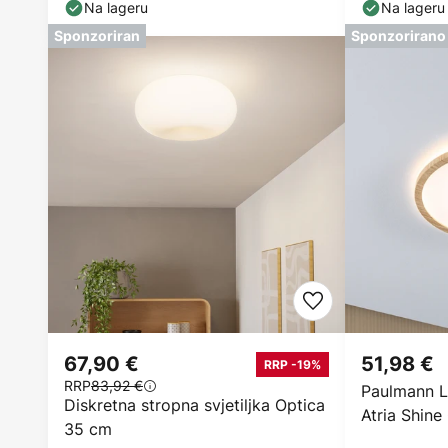
Na lageru
Na lageru
Sponzoriran
Sponzorirano
67,90 €
51,98 €
RRP -19%
RRP
83,92 €
Paulmann LE
Diskretna stropna svjetiljka Optica
Atria Shin
35 cm
3000K