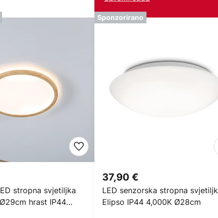
Sponzorirano
37,90 €
D stropna svjetiljka
LED senzorska stropna svjetilj
e Ø29cm hrast IP44
Elipso IP44 4,000K Ø28cm