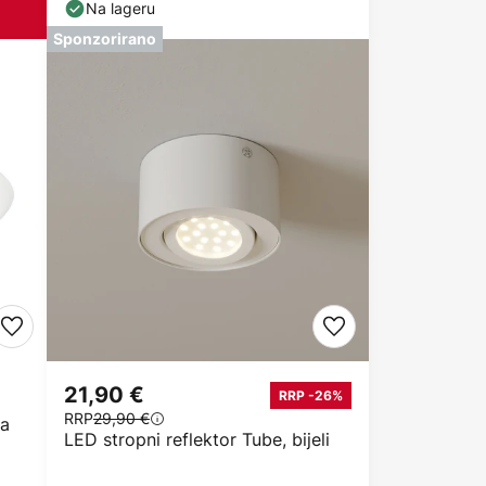
prigušivanja Ø40cm zlatna
Na lageru
Sponzorirano
21,90 €
RRP -26%
RRP
29,90 €
ka
LED stropni reflektor Tube, bijeli