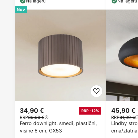
Na lageru
Na lageru
Nov
34,90 €
45,90 €
RRP -12%
RRP
39,90 €
RRP
81,90 €
Ferro downlight, smeđi, plastični,
Lindby stro
visine 6 cm, GX53
crna/zlatna