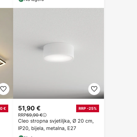
51,90 €
0 €
RRP -25%
RRP
69,90 €
Cleo stropna svjetiljka, Ø 20 cm,
IP20, bijela, metalna, E27