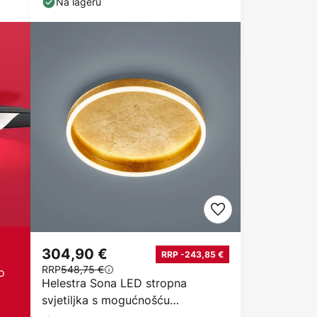
Na lageru
304,90 €
RRP -243,85 €
RRP
548,75 €
o
Helestra Sona LED stropna
svjetiljka s mogućnošću