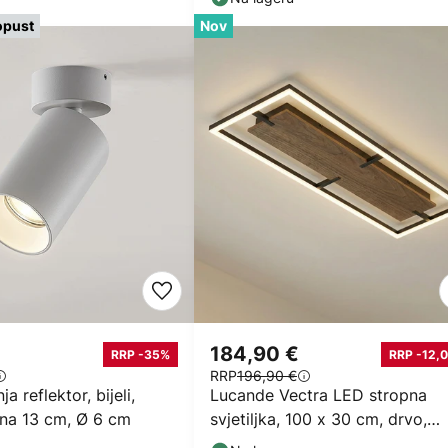
opust
Nov
184,90 €
RRP -35%
RRP -12,0
RRP
196,90 €
ja reflektor, bijeli,
Lucande Vectra LED stropna
sina 13 cm, Ø 6 cm
svjetiljka, 100 x 30 cm, drvo,
dimabilna