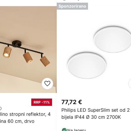
Sponzorirano
77,72 €
RRP -11%
Philips LED SuperSlim set od 2
ino stropni reflektor, 4
bijela IP44 Ø 30 cm 2700K
ljina 60 cm, drvo
Na lageru