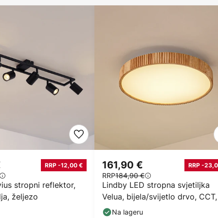
€
161,90 €
RRP -12,00 €
RRP -23,0
RRP
184,90 €
ius stropni reflektor,
Lindby LED stropna svjetiljka
lja, željezo
Velua, bijela/svijetlo drvo, CCT
50 cm
Na lageru