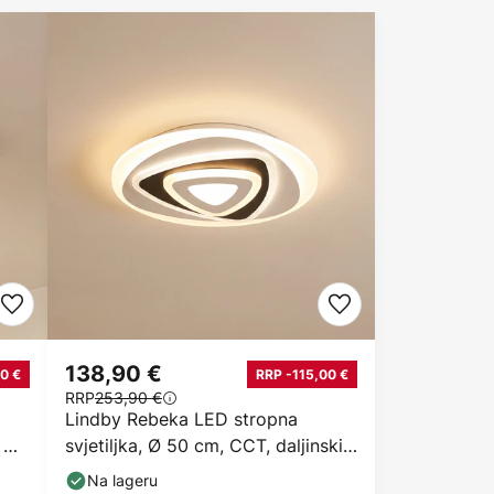
138,90 €
0 €
RRP -115,00 €
RRP
253,90 €
Lindby Rebeka LED stropna
, Ø
svjetiljka, Ø 50 cm, CCT, daljinski
upravljač
Na lageru